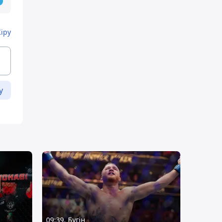
Кіру
у
09:39, Бүгін