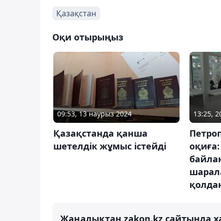
Қазақстан
Оқи отырыңыз
09:53, 13 наурыз 2024
13:25, 
Қазақстанда қанша
Петроп
шетелдік жұмыс істейді
оқиға:
байла
шарал
қолда
Жаңалықтан zakon.kz сайтында х