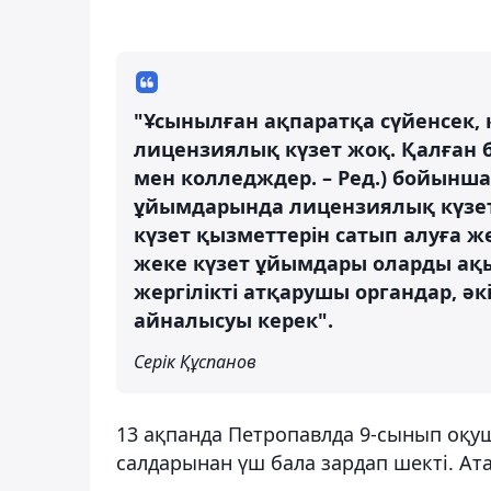
"Ұсынылған ақпаратқа сүйенсек, қ
лицензиялық күзет жоқ. Қалған б
мен колледждер. – Ред.) бойынша 
ұйымдарында лицензиялық күзет 
күзет қызметтерін сатып алуға же
жеке күзет ұйымдары оларды ақы
жергілікті атқарушы органдар, әк
айналысуы керек".
Серік Құспанов
13 ақпанда Петропавлда 9-сынып оқу
салдарынан үш бала зардап шекті. Ат