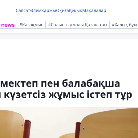
Саясат
Әлем
Қаржы
Оқиға
Құқық
Мақалалар
#Қазақмыс
#Салыстырмалы Қазақстан
#Халық бухг
 мектеп пен балабақша
үзетсіз жұмыс істеп тұр