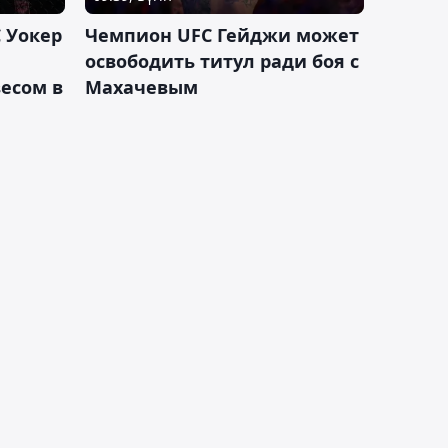
 Уокер
Чемпион UFC Гейджи может
освободить титул ради боя с
есом в
Махачевым