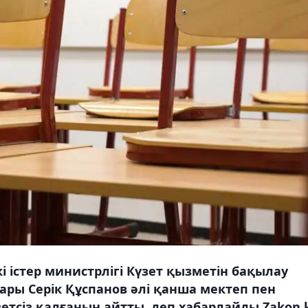
і істер министрлігі Күзет қызметін бақылау
ры Серік Құспанов әлі қанша мектеп пен
сіз қалғанын айтты, деп хабарлайды Zakon.k