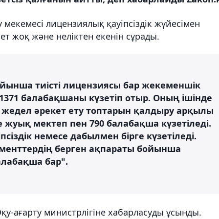
ру мекемесі лицензиялық қауіпсіздік жүйесімен
т жоқ және неліктен екенін сұрады.
йынша тиісті лицензиясы бар жекеменшік
1371 балабақшаны күзетіп отыр. Оның ішінде
н жедел әрекет ету топтарын қалдыру арқылы
е жуық мектеп пен 790 балабақша күзетіледі.
сіздік немесе дабылмен бірге күзетіледі.
аменттердің берген ақпараты бойынша
алабақша бар".
Оқу-ағарту министрлігіне хабарласуды ұсынды.