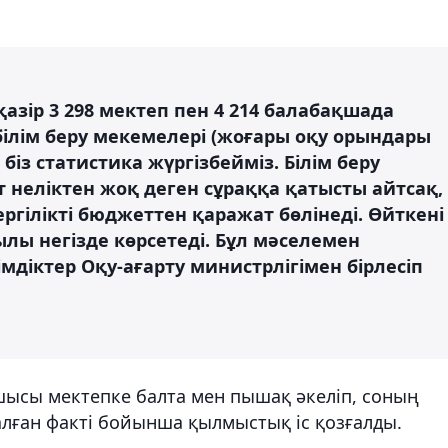
азір 3 298 мектеп пен 4 214 балабақшада
ілім беру мекемелері (жоғары оқу орындары
біз статистика жүргізбейміз. Білім беру
неліктен жоқ деген сұраққа қатысты айтсақ,
ргілікті бюджеттен қаражат бөлінеді. Өйткені
лы негізде көрсетеді. Бұл мәселемен
імдіктер Оқу-ағарту министрлігімен бірлесіп
шысы мектепке балта мен пышақ әкеліп, соның
алған факті бойынша қылмыстық іс қозғалды.