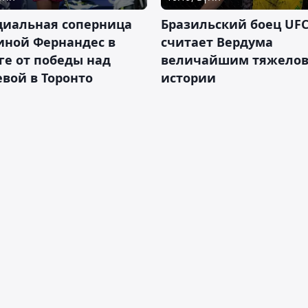
циальная соперница
Бразильский боец UFC
иной Фернандес в
считает Вердума
ге от победы над
величайшим тяжелов
вой в Торонто
истории