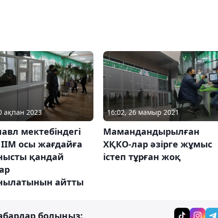
20 ақпан 2023
16:02, 26 мамыр 2021
авл мектебіндегі
Мамандандырылған
 ІІМ осы жағдайға
ХҚКО-лар әзірге жұмыс
нысты қандай
істеп тұрған жоқ
ар
нылатынын айтты
абардар болыңыз: