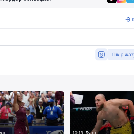
Пікір жаз
үгін
10:19, Бүгін