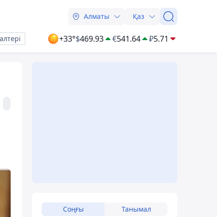
Алматы
Қаз
+33°
$
469.93
€
541.64
₽
5.71
алтері
Соңғы
Танымал