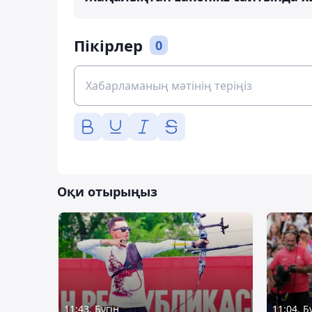
Пікірлер
0
Оқи отырыңыз
11:43, Бүгін
11:04, Б