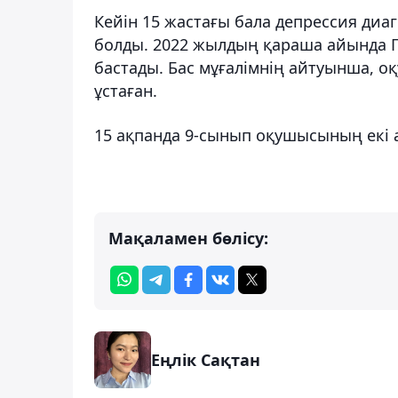
Кейін 15 жастағы бала депрессия диа
болды. 2022 жылдың қараша айында П
бастады. Бас мұғалімнің айтуынша, оқ
ұстаған.
15 ақпанда 9-сынып оқушысының екі а
Мақаламен бөлісу:
Еңлік Сақтан