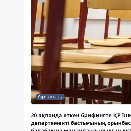
Сурет: pixabay
20 ақпанда өткен брифингте ҚР Ішк
департаменті бастығының орынбаса
балабақша мамандандырылған күзет