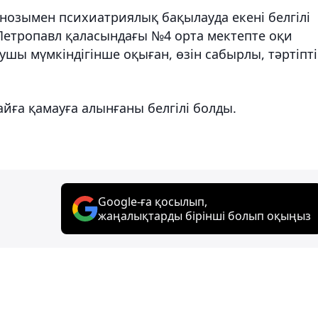
гнозымен психиатриялық бақылауда екені белгілі
етропавл қаласындағы №4 орта мектепте оқи
ушы мүмкіндігінше оқыған, өзін сабырлы, тәртіпті
йға қамауға алынғаны белгілі болды.
Google-ға қосылып,
жаңалықтарды бірінші болып оқыңыз