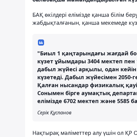
БАҚ өкілдері елімізде қанша білім бе
жабдықталғанын, қанша мекемеде күзе
"Биыл 1 қаңтарындағы жағдай бо
күзет ұйымдары 3404 мектеп пен 
дабыл жүйесі арқылы, одан кейі
күзетеді. Дабыл жүйесімен 2050-г
Қалған нысандар физикалық қауіп
Сонымен бірге аумақтық департ
елімізде 6702 мектеп және 5585 б
Серік Құспанов
Нақтырақ мәліметтер алу үшін ол ҚР 