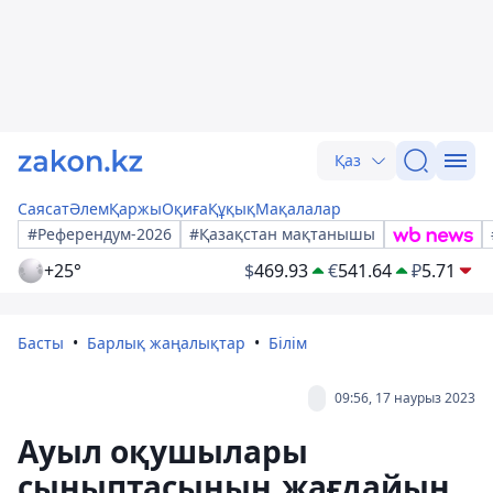
Қаз
Саясат
Әлем
Қаржы
Оқиға
Құқық
Мақалалар
#Референдум-2026
#Қазақстан мақтанышы
+25°
$
469.93
€
541.64
₽
5.71
Басты
Барлық жаңалықтар
Білім
09:56, 17 наурыз 2023
Ауыл оқушылары
сыныптасының жағдайын