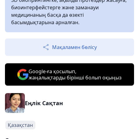
3D биопринтингке, ақылды протездер жасауға,
биоинтерфейстерге және заманауи
медицинаның басқа да өзекті
басымдықтарына арналған.
Мақаламен бөлісу
Google-ға қосылып,
жаңалықтарды бірінші болып оқыңыз
Еңлік Сақтан
Қазақстан