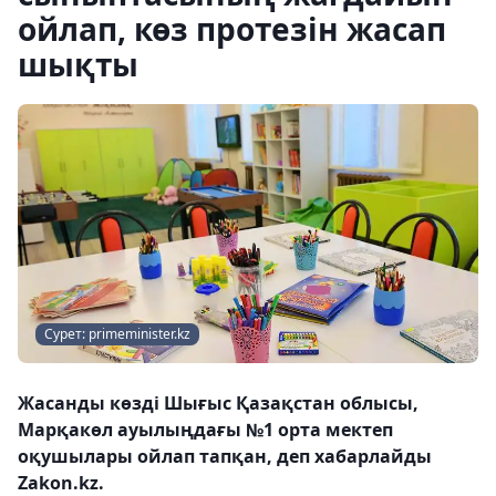
ойлап, көз протезін жасап
шықты
Сурет: primeminister.kz
Жасанды көзді Шығыс Қазақстан облысы,
Марқакөл ауылыңдағы №1 орта мектеп
оқушылары ойлап тапқан, деп хабарлайды
Zakon.kz.