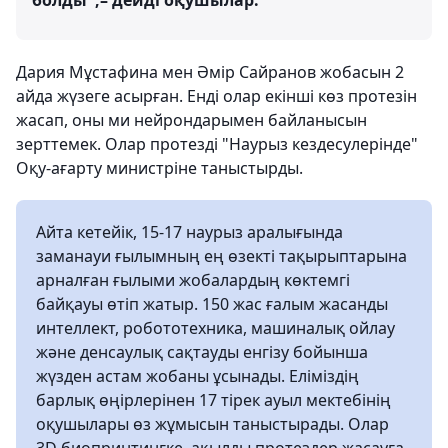
болды",– дейді оқушылар.
Дария Мұстафина мен Әмір Сайранов жобаcын 2
айда жүзеге асырған. Енді олар екінші көз протезін
жасап, оны ми нейрондарымен байланысын
зерттемек. Олар протезді "Наурыз кездесулерінде"
Оқу-ағарту министріне таныстырды.
Айта кетейік, 15-17 наурыз аралығында
заманауи ғылымның ең өзекті тақырыптарына
арналған ғылыми жобалардың көктемгі
байқауы өтіп жатыр. 150 жас ғалым жасанды
интеллект, робототехника, машиналық ойлау
және денсаулық сақтауды енгізу бойынша
жүзден астам жобаны ұсынады. Еліміздің
барлық өңірлерінен 17 тірек ауыл мектебінің
оқушылары өз жұмысын таныстырады. Олар