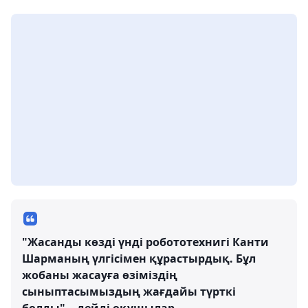
"Жасанды көзді үнді робототехнигі Канти
Шарманың үлгісімен құрастырдық. Бұл
жобаны жасауға өзіміздің
сыныптасымыздың жағдайы түрткі