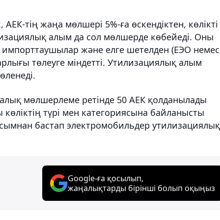
, АЕК-тің жаңа мөлшері 5%-ға өскендіктен, көлікті
лизациялық алым да сол мөлшерде көбейеді. Оны
и импорттаушылар және елге шетелден (ЕЭО немес
барлығы төлеуге міндетті. Утилизациялық алым
өленеді.
залық мөлшерлеме ретінде 50 АЕК қолданылады
ы көліктің түрі мен категориясына байланысты
усымнан бастап электромобильдер утилизациялық
Google-ға қосылып,
жаңалықтарды бірінші болып оқыңыз