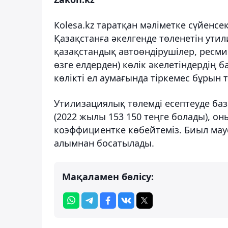
Кolesa.kz таратқан мәліметке сүйенсек
Қазақстанға әкелгенде төленетін ути
қазақстандық автоөндірушілер, ресм
өзге елдерден) көлік әкелетіндердің 
көлікті ел аумағында тіркемес бұрын т
Утилизациялық төлемді есептеуде ба
(2022 жылы 153 150 теңге болады), он
коэффициентке көбейтеміз. Биыл ма
алымнан босатылады.
Мақаламен бөлісу: