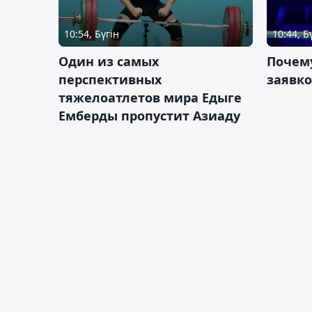
10:54, Бүгін
10:44, Б
Один из самых
Почему
перспективных
заявко
тяжелоатлетов мира Едыге
Емберды пропустит Азиаду