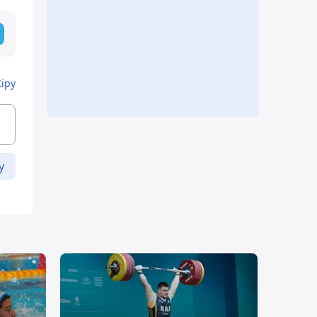
Кіру
у