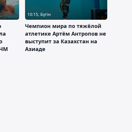
10:15, Бүгін
о
Чемпион мира по тяжёлой
ла
атлетике Артём Антропов не
о
выступит за Казахстан на
 ЧМ
Азиаде