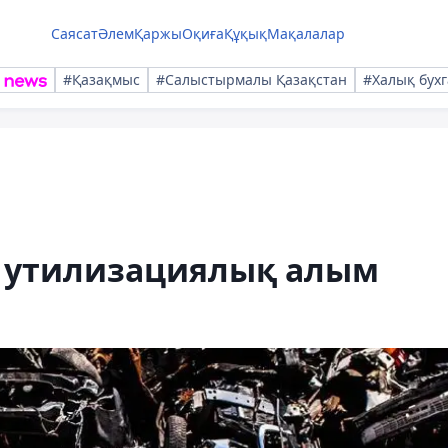
Саясат
Әлем
Қаржы
Оқиға
Құқық
Мақалалар
#Қазақмыс
#Салыстырмалы Қазақстан
#Халық бухг
п утилизациялық алым