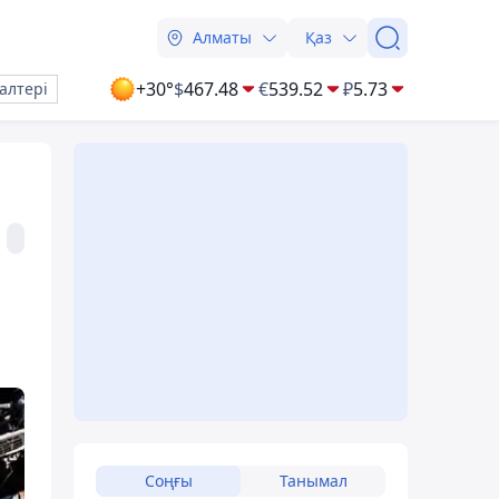
Алматы
Қаз
+30°
$
467.48
€
539.52
₽
5.73
алтері
Соңғы
Танымал