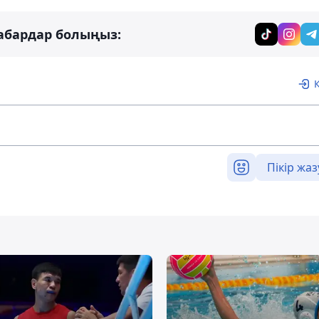
абардар болыңыз:
Пікір жаз