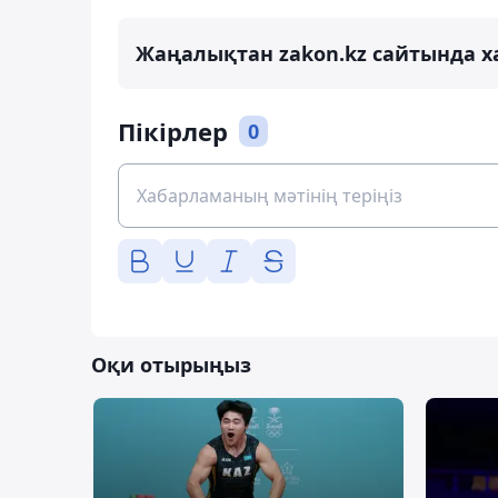
Жаңалықтан zakon.kz сайтында х
Пікірлер
0
Оқи отырыңыз