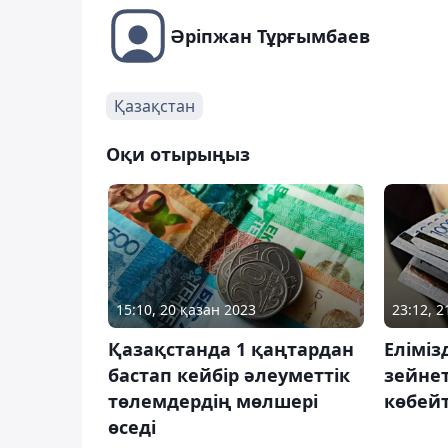
Әріпжан Тұрғымбаев
Қазақстан
Оқи отырыңыз
15:10, 20 қазан 2023
23:12, 
Қазақстанда 1 қаңтардан
Еліміз
бастап кейбір әлеуметтік
зейне
төлемдердің мөлшері
көбей
өседі