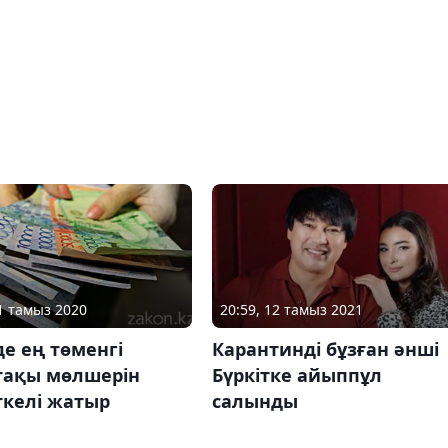
21 тамыз 2020
20:59, 12 тамыз 2021
де ең төменгі
Карантинді бұзған әнші
тақы мөлшерін
Бүркітке айыппұл
ткелі жатыр
салынды