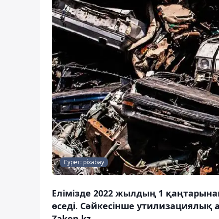
Сурет: pixabay
Елімізде 2022 жылдың 1 қаңтарынан
өседі. Сәйкесінше утилизациялық 
Zakon.kz