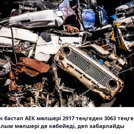
 бастап АЕК мөлшері 2917 теңгеден 3063 теңге
алым мөлшері де көбейеді, деп хабарлайды