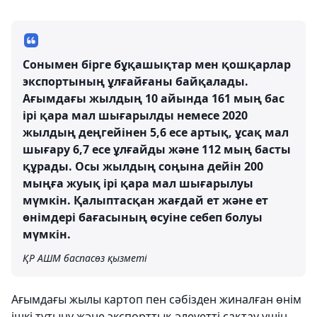
Сонымен бірге бұқашықтар мен қошқарлар
экспортының ұлғайғаны байқалады.
Ағымдағы жылдың 10 айында 161 мың бас
ірі қара мал шығарылды немесе 2020
жылдың деңгейінен 5,6 есе артық, ұсақ мал
шығару 6,7 есе ұлғайды және 112 мың басты
құрады. Осы жылдың соңына дейін 200
мыңға жуық ірі қара мал шығарылуы
мүмкін. Қалыптасқан жағдай ет және ет
өнімдері бағасының өсуіне себеп болуы
мүмкін.
ҚР АШМ баспасөз қызметі
Ағымдағы жылы картоп пен сәбізден жиналған өнім
ішкі тұтыну және экспорттық әлеуетті сақтау үшін