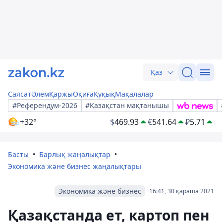
Қаз
Саясат
Әлем
Қаржы
Оқиға
Құқық
Мақалалар
#Референдум-2026
#Қазақстан мақтанышы
+32°
$
469.93
€
541.64
₽
5.71
Басты
Барлық жаңалықтар
Экономика және бизнес жаңалықтары
Экономика және бизнес
16:41, 30 қараша 2021
Қазақстанда ет, картоп пен