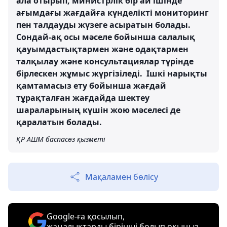
ала отырып, министрлік бір ай ішінде
ағымдағы жағдайға күнделікті мониторинг
пен талдауды жүзеге асыратын болады.
Сондай-ақ осы мәселе бойынша салалық
қауымдастықтармен және одақтармен
талқылау және консультациялар түрінде
бірлескен жұмыс жүргізіледі. Ішкі нарықты
қамтамасыз ету бойынша жағдай
тұрақталған жағдайда шектеу
шараларының күшін жою мәселесі де
қаралатын болады.
ҚР АШМ баспасөз қызметі
Мақаламен бөлісу
Google-ға қосылып,
жаңалықтарды бірінші болып оқыңыз