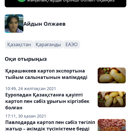
Айдын Олжаев
Қазақстан
Қарағанды
ЕАЭО
Оқи отырыңыз
Қарашөкеев картоп экспортына
тыйым салынатынын мәлімдеді
10:49, 24 желтоқсан 2021
Еуропадан Қазақстанға қауіпті
картоп пен сәбіз ұрығын кіргізбек
болған
17:11, 30 қазан 2021
Павлодарда картоп пен сәбіз төгіліп
жатыр – әкімдік түсініктеме берді