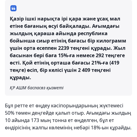
Қазір ішкі нарықта ірі қара және ұсақ мал
етіне бағаның өсуі байқалады. Ағымдағы
жылдың қараша айында республика
бойынша сиыр етінің бағасы бір килограмм
үшін орта есеппен 2239 теңгені құрады. Жыл
басынан бері баға 15%-ға немесе 292 теңгеге
өсті. Қой етінің орташа бағасы 21%-ға (419
теңге) өсіп, бір келісі үшін 2 409 теңгені
құрады.
ҚР АШМ баспасөз қызметі
Бұл ретте ет өңдеу кәсіпорындарының жүктемесі
50% төмен деңгейде қалып отыр. Ағымдағы жылдың
10 айында 173 мың тонна ет өңделген, бұл ет
өндірісінің жалпы көлемінің небәрі 18%-ын құрайды.