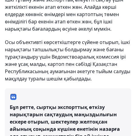
жеткілікті екенін атап өткен жөн. Алайда көрші
елдерде көкөніс өнімдері мен картоптың төмен
өнімділігі бар екенін атап өткен жөн, бұл ішкі
нарықтағы бағалардың өсуіне әкелуі мүмкін.
Осы объективті көрсеткіштерге сүйене отырып, ішкі
нарықтағы тапшылықты болдырмау және бағаны
тұрақтандыру үшін Ведомствоаралық комиссия ірі
және ұсақ малды, картоп пен сәбізді Қазақстан
Республикасының аумағынан әкетуге тыйым салуды
мақұлдау туралы шешім қабылдады.
Бұл ретте, сыртқы экспорттық өткізу
нарықтарын сақтаудың маңыздылығын
ескере отырып, шектеулер желтоқсан
айының соңында күшіне енетінін назарға