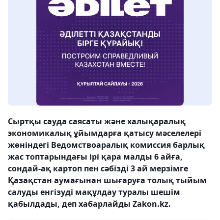
Сыртқы сауда саясаты және халықаралық
экономикалық ұйымдарға қатысу мәселелері
жөніндегі Ведомствоаралық комиссия барлық
жас топтарындағы ірі қара малды 6 айға,
сондай-ақ картоп пен сәбізді 3 ай мерзімге
Қазақстан аумағынан шығаруға толық тыйым
салуды енгізуді мақұлдау туралы шешім
қабылдады, деп хабарлайды Zakon.kz.