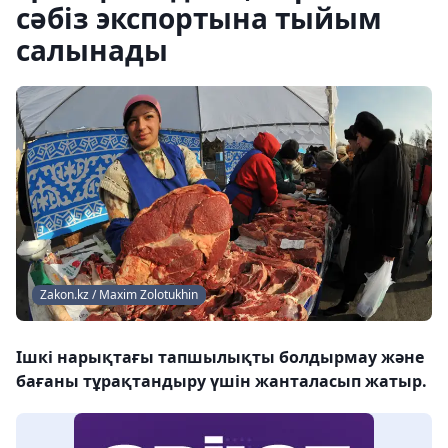
сәбіз экспортына тыйым
салынады
Zakon.kz / Maxim Zolotukhin
Ішкі нарықтағы тапшылықты болдырмау және
бағаны тұрақтандыру үшін жанталасып жатыр.