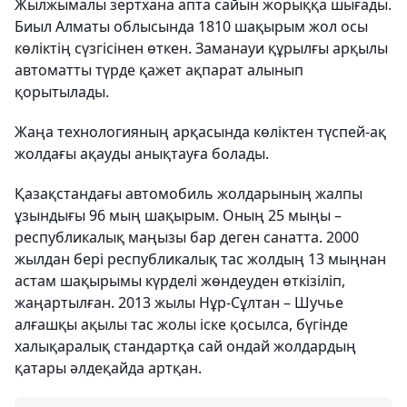
Жылжымалы зертхана апта сайын жорыққа шығады.
Биыл Алматы облысында 1810 шақырым жол осы
көліктің сүзгісінен өткен. Заманауи құрылғы арқылы
автоматты түрде қажет ақпарат алынып
қорытылады.
Жаңа технологияның арқасында көліктен түспей-ақ
жолдағы ақауды анықтауға болады.
Қазақстандағы автомобиль жолдарының жалпы
ұзындығы 96 мың шақырым. Оның 25 мыңы –
республикалық маңызы бар деген санатта. 2000
жылдан бері республикалық тас жолдың 13 мыңнан
астам шақырымы күрделі жөндеуден өткізіліп,
жаңартылған. 2013 жылы Нұр-Сұлтан – Шучье
алғашқы ақылы тас жолы іске қосылса, бүгінде
халықаралық стандартқа сай ондай жолдардың
қатары әлдеқайда артқан.