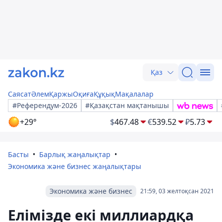
Қаз
Саясат
Әлем
Қаржы
Оқиға
Құқық
Мақалалар
#Референдум-2026
#Қазақстан мақтанышы
+29°
$
467.48
€
539.52
₽
5.73
Басты
Барлық жаңалықтар
Экономика және бизнес жаңалықтары
Экономика және бизнес
21:59, 03 желтоқсан 2021
Елімізде екі миллиардқа