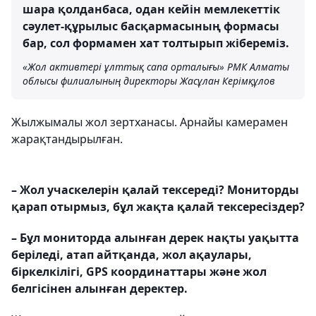
шара қолданбаса, одан кейін мемлекеттік
сәулет-құрылыс басқармасының формасы
бар, сол формамен хат толтырып жібереміз.
«Жол активтері ұлттық сапа орталығы» РМК Алматы
облысы филиалының директоры Жасұлан Керімқұлов
Жылжымалы жол зертханасы. Арнайы камерамен
жарақтандырылған.
– Жол учаскелерін қалай тексереді? Мониторды
қарап отырмыз, бұл жақта қалай тексересіздер?
– Бұл мониторда алынған дерек нақты уақытта
беріледі, атап айтқанда, жол ақаулары,
біркелкілігі, GPS координаттары және жол
белгісінен алынған деректер.