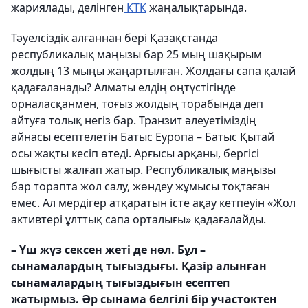
жариялады, делінген
КТК
жаңалықтарында.
Тәуелсіздік алғаннан бері Қазақстанда
республикалық маңызы бар 25 мың шақырым
жолдың 13 мыңы жаңартылған. Жолдағы сапа қалай
қадағаланады? Алматы елдің оңтүстігінде
орналасқанмен, тоғыз жолдың торабында деп
айтуға толық негіз бар. Транзит әлеуетіміздің
айнасы есептелетін Батыс Еуропа – Батыс Қытай
осы жақты кесіп өтеді. Арғысы арқаны, бергісі
шығысты жалғап жатыр. Республикалық маңызы
бар торапта жол салу, жөндеу жұмысы тоқтаған
емес. Ал мердігер атқаратын істе ақау кетпеуін «Жол
активтері ұлттық сапа орталығы» қадағалайды.
– Үш жүз сексен жеті де нөл. Бұл –
сынамалардың тығыздығы. Қазір алынған
сынамалардың тығыздығын есептеп
жатырмыз. Әр сынама белгілі бір участоктен