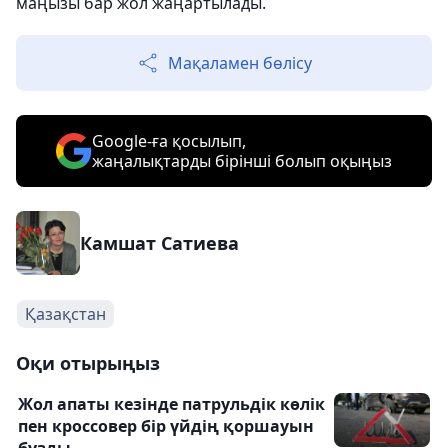
маңызы бар жол жаңартылады.
Мақаламен бөлісу
Google-ға қосылып,
жаңалықтарды бірінші болып оқыңыз
Камшат Сатиева
Қазақстан
Оқи отырыңыз
Жол апаты кезінде патрульдік көлік
пен кроссовер бір үйдің қоршауын
бұзды