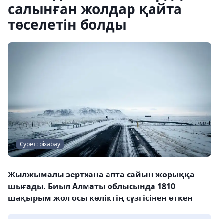
салынған жолдар қайта
төселетін болды
Сурет: pixabay
Жылжымалы зертхана апта сайын жорыққа
шығады. Биыл Алматы облысында 1810
шақырым жол осы көліктің сүзгісінен өткен