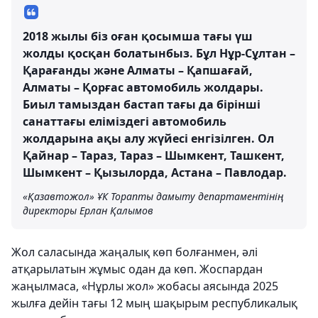
2018 жылы біз оған қосымша тағы үш
жолды қосқан болатынбыз. Бұл Нұр-Сұлтан –
Қарағанды және Алматы – Қапшағай,
Алматы – Қорғас автомобиль жолдары.
Биыл тамыздан бастап тағы да бірінші
санаттағы еліміздегі автомобиль
жолдарына ақы алу жүйесі енгізілген. Ол
Қайнар – Тараз, Тараз – Шымкент, Ташкент,
Шымкент – Қызылорда, Астана – Павлодар.
«Қазавтожол» ҰК Торапты дамыту департаментінің
директоры Ерлан Қалымов
Жол саласында жаңалық көп болғанмен, әлі
атқарылатын жұмыс одан да көп. Жоспардан
жаңылмаса, «Нұрлы жол» жобасы аясында 2025
жылға дейін тағы 12 мың шақырым республикалық