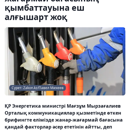
қымбаттауына еш
алғышарт жоқ
Сурет: Zakon.kz/Павел Михеев
ҚР Энергетика министрі Мағзұм Мырзағалиев
Орталық коммуникациялар қызметінде өткен
брифингте елімізде жанар-жағармай бағасына
қандай факторлар әсер ететінін айтты, деп