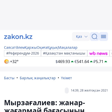
Қаз
Саясат
Әлем
Қаржы
Оқиға
Құқық
Мақалалар
#Референдум-2026
#Қазақстан мақтанышы
+32°
$
469.93
€
541.64
₽
5.71
Басты
Барлық жаңалықтар
Үкімет
14:39, 28 желтоқсан 2021
Мырзағалиев: жанар-
жағармай бағасының