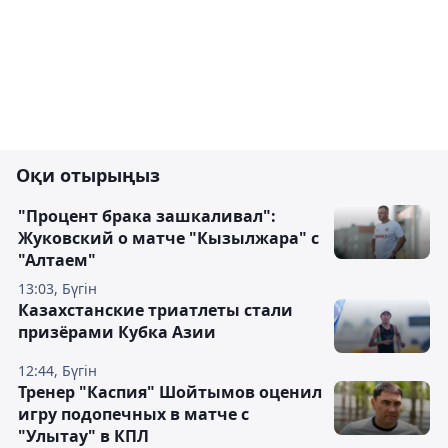
Оқи отырыңыз
"Процент брака зашкаливал":
Жуковский о матче "Кызылжара" с
"Алтаем"
13:03, Бүгін
Казахстанские триатлеты стали
призёрами Кубка Азии
12:44, Бүгін
Тренер "Каспия" Шойтымов оценил
игру подопечных в матче с
"Улытау" в КПЛ