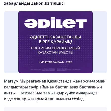
хабарлайды Zakon.kz тілшісі
Мағзұм Мырзағалиев Қазақстанда жанар-жағармай
қалдықтары сәуір айынан бастап азая бастағанын
айтты. Нәтижесінде тамыз-қыркүйек айларында
елде жанар-жағармай тапшылығы сезілді.