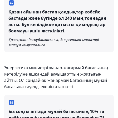
Қазан айынан бастап қалдықтар көбейе
бастады және бүгінде ол 240 мың тоннадан
асты. Бұл кепілдікке қатысты қиындықтар
болмауы үшін жеткілікті.
Қазақстан Республикасының Энергетика министрі
Мағзұм Мырзағалиев
Энергетика министрі жанар-жағармай бағасының
көтерілуіне ешқандай алғышарттың жоқтығын
айтты. Ол сондай-ақ жанармай бағасының мұнай
бағасына тәуелді екенін атап өтті.
Біз соңғы аптада мұнай бағасының 10%-ға
дейін өскенін көріп отырмыз: барреліне 71