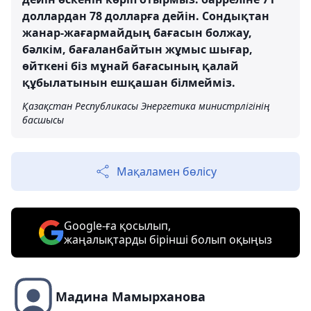
доллардан 78 долларға дейін. Сондықтан
жанар-жағармайдың бағасын болжау,
бәлкім, бағаланбайтын жұмыс шығар,
өйткені біз мұнай бағасының қалай
құбылатынын ешқашан білмейміз.
Қазақстан Республикасы Энергетика министрлігінің
басшысы
Мақаламен бөлісу
Google-ға қосылып,
жаңалықтарды бірінші болып оқыңыз
Мадина Мамырханова