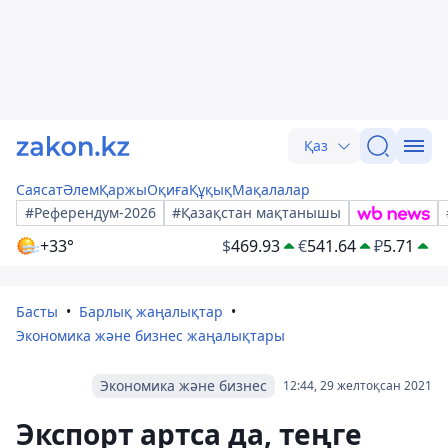
Қаз
Саясат
Әлем
Қаржы
Оқиға
Құқық
Мақалалар
#Референдум-2026
#Қазақстан мақтанышы
+33°
$
469.93
€
541.64
₽
5.71
Басты
Барлық жаңалықтар
Экономика және бизнес жаңалықтары
Экономика және бизнес
12:44, 29 желтоқсан 2021
Экспорт артса да, теңге