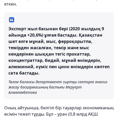
еткен.
Экспорт жыл басынан бері (2020 жылдың 9
айында +20,6%) ұлғая бастады. Қазақстан
шет елге мұнай, мыс, ферроқорытпа,
темірден жасалған, темір және мыс
кендерінен шыққан тегіс прокаттар,
концентраттар, бидай, мұнай өнімдерін,
алюминий, күміс пен цинк өнімдерін көптеп
сата бастады.
Төлем балансы департаменті сыртқы секторға анализ
жасау басқармасының бастығы Меруерт
Алмағамбетова
Оның айтуынша, белгілі бір тауарлар экономиканың
өсімін тежеп тұрды. Бұл – уран (0,8 млрд АҚШ