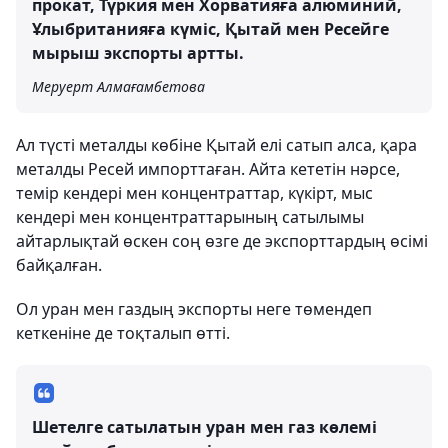
прокат, Түркия мен Хорватияға алюминий,
Ұлыбританияға күміс, Қытай мен Ресейге
мырыш экспорты артты.
Меруерт Алмағамбетова
Ал түсті металды көбіне Қытай елі сатып алса, қара
металды Ресей импорттаған. Айта кететін нәрсе,
темір кендері мен концентраттар, күкірт, мыс
кендері мен концентраттарының сатылымы
айтарлықтай өскен соң өзге де экспорттардың өсімі
байқалған.
Ол уран мен газдың экспорты неге төмендеп
кеткеніне де тоқталып өтті.
Шетелге сатылатын уран мен газ көлемі