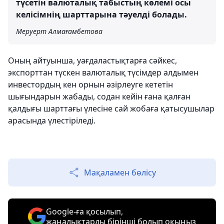
түсетін валюталық табыстың көлемі осы
келісімнің шарттарына тәуелді болады.
Меруерт Алмағамбетова
Оның айтуынша, уағдаластықтарға сәйкес,
экспорттан түскен валюталық түсімдер алдымен
инвестордың кен орнын әзірлеуге кететін
шығындарын жабады, содан кейін ғана қалған
қалдығы шарттағы үлесіне сай жобаға қатысушылар
арасында үлестіріледі.
Мақаламен бөлісу
Google-ға қосылып,
жаңалықтарды бірінші болып оқыңыз