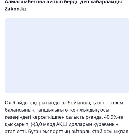
Алмағамбетова айтып берді, деп хабарлайды
Zakon.kz
Ол 9 айдың қорытындысы бойынша, қазіргі төлем
балансының тапшылығы өткен жылдың осы
кезеңіндегі көрсеткішпен салыстырғанда, 40,9%-ға
қысқарып, (-)3,0 млрд АҚШ долларын құрағанын
атап өтті. Бұған экспорттың айтарлықтай өсуі ықпал