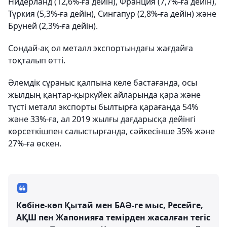
Нидерланд (12,6%-ға дейін), Франция (7,7%-ға дейін),
Түркия (5,3%-ға дейін), Сингапур (2,8%-ға дейін) және
Бруней (2,3%-ға дейін).
Сондай-ақ ол металл экспортындағы жағдайға
тоқталып өтті.
Әлемдік сұраныс қалпына келе бастағанда, осы
жылдың қаңтар-қыркүйек айларында қара және
түсті металл экспорты былтырға қарағанда 54%
және 33%-ға, ал 2019 жылғы дағдарысқа дейінгі
көрсеткішпен салыстырғанда, сәйкесінше 35% және
27%-ға өскен.
Көбіне-көп Қытай мен БАӘ-ге мыс, Ресейге,
АҚШ пен Жапонияға темірден жасалған тегіс