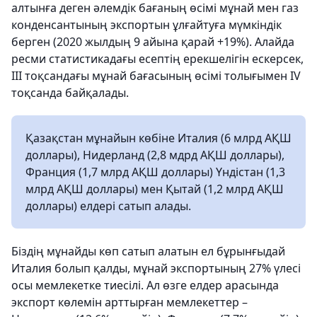
алтынға деген әлемдік бағаның өсімі мұнай мен газ
конденсантының экспортын ұлғайтуға мүмкіндік
берген (2020 жылдың 9 айына қарай +19%). Алайда
ресми статистикадағы есептің ерекшелігін ескерсек,
ІІІ тоқсандағы мұнай бағасының өсімі толығымен ІV
тоқсанда байқалады.
Қазақстан мұнайын көбіне Италия (6 млрд АҚШ
доллары), Нидерланд (2,8 мдрд АҚШ доллары),
Франция (1,7 млрд АҚШ доллары) Үндістан (1,3
млрд АҚШ доллары) мен Қытай (1,2 млрд АҚШ
доллары) елдері сатып алады.
Біздің мұнайды көп сатып алатын ел бұрынғыдай
Италия болып қалды, мұнай экспортының 27% үлесі
осы мемлекетке тиесілі. Ал өзге елдер арасында
экспорт көлемін арттырған мемлекеттер –