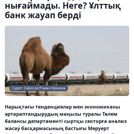
нығаймады. Неге? Ұлттық
банк жауап берді
Сурет: Zakon.kz/Павел Михеев
Нарықтағы тенденциялар мен экономиканы
әртараптандырудың маңызы туралы Төлем
балансы департаменті сыртқы секторға анализ
жасау басқармасының бастығы Меруерт