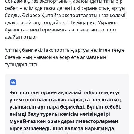
Сондай-ақ, газ экспортының азаюындағы тағы бір
себеп – елімізде газға деген ішкі сұраныстың артуы
болды. Әсіресе Қытайға экспортталатын газ көлемі
едәуір азайған, сондай-ақ, Швейцария, Украина,
Ауғанстан мен Германияға да шығатын экспорт
азайып отыр.
Ұлттық банк өкілі экспорттың артуы неліктен теңге
бағамының нығаюына әсер ете алмағанын
түсіндіріп өтті.
Экспорттан түскен ақшалай табыстың өсуі
үнемі ішкі валюталық нарықта валютаның
ұсынысын арттыра бермейді. Бұның себебі,
өнімді бөлу туралы келісім негізінде ірі
мұнай-газ кен орындары инвесторлармен
бірге әзірленеді. Ішкі валюта нарығында