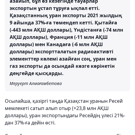
азайып, бұл өз кезегінде тауарлар
экспортын ұстап тұруға ықпал етті.
Қазақстанның уран экспорты 2021 жылдың
9 айында 37%-ға төмендеп кетті. Қытайға
(-443 млн АҚШ доллары), Үндістанға (-74 млн
АҚШ доллары), Франция (-11 млн АҚШ
доллары) мен Канадаға (-6 млн АҚШ
доллары) экспортталатын радиоактивті
элементтер көлемі азайған соң, уран мен
газ экспорты да осындай көзге көрінетін
деңгейде қысқарды.
Меруерт Алмағамбетова
Осылайша, қазіргі таңда Қазақстан уранын Ресей
мемлекеті сатып алып отыр (+23,8 млн АҚШ
доллары), уран экспортындағы Ресейдің үлесі 21%-
дан 37%-ға дейін өсті.