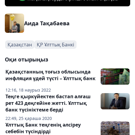
Аида Тақабаева
Қазақстан
ҚР Ұлттық Банкі
Оқи отырыңыз
Қазақстанның тоғыз облысында
инфляция үдей түсті – Ұлттық банк
12:16, 18 наурыз 2022
Теңге қыркүйектен бастап алғаш
рет 423 деңгейіне жетті. Ұлттық
банк түсініктеме берді
22:49, 25 қараша 2020
Ұлттық Банк теңгенің әлсіреу
себебін түсіндірді