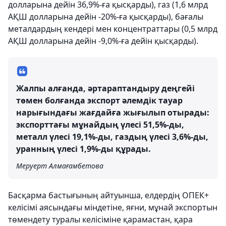
долларына дейін 36,9%-ға қысқарды), газ (1,6 млрд
АҚШ долларына дейін -20%-ға қысқарды), бағалы
металдардың кендері мен концентраттары (0,5 млрд
АҚШ долларына дейін -9,0%-ға дейін қысқарды).
Жалпы алғанда, әртараптандыру деңгейі
төмен болғанда экспорт әлемдік тауар
нарығындағы жағдайға жығылып отырады:
экспорттағы мұнайдың үлесі 51,5%-ды,
металл үлесі 19,1%-ды, газдың үлесі 3,6%-ды,
уранның үлесі 1,9%-ды құрады.
Меруерт Алмағамбетова
Басқарма бастығының айтуынша, елдердің ОПЕК+
келісімі аясындағы міндетіне, яғни, мұнай экспортын
төмендету туралы келісіміне қарамастан, қара