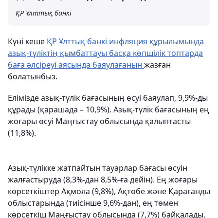
ҚР Ұлттық банкі
Күні кеше
ҚР Ұлттық банкі инфляция құрылымында
азық-түліктің қымбаттауы басқа көпшілік топтарда
баға әлсіреуі аясында баяулағанын
жазған
болатынбыз.
Елімізде азық-түлік бағасының өсуі баяулап, 9,9%-ды
құрады (қарашада – 10,9%). Азық-түлік бағасының ең
жоғары өсуі Маңғыстау облысында қалыптасты
(11,8%).
Азық-түлікке жатпайтын тауарлар бағасы өсуін
жалғастыруда (8,3%-дан 8,5%-ға дейін). Ең жоғары
көрсеткіштер Ақмола (9,8%), Ақтөбе және Қарағанды
облыстарында (тиісінше 9,6%-дан), ең төмен
көрсеткіш Маңғыстау облысында (7,7%) байқалады.