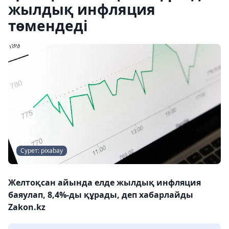
жылдық инфляция
төмендеді
Сурет: pixabay
Желтоқсан айында елде жылдық инфляция
баяулап, 8,4%-ды құрады, деп хабарлайды
Zakon.kz