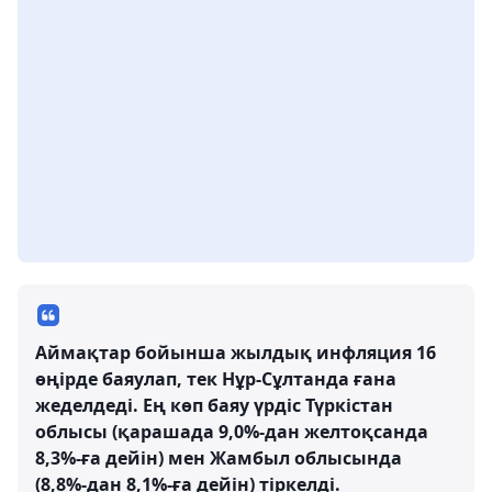
Аймақтар бойынша жылдық инфляция 16
өңірде баяулап, тек Нұр-Сұлтанда ғана
жеделдеді. Ең көп баяу үрдіс Түркістан
облысы (қарашада 9,0%-дан желтоқсанда
8,3%-ға дейін) мен Жамбыл облысында
(8,8%-дан 8,1%-ға дейін) тіркелді.