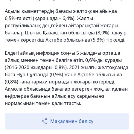
Ақылы қызметтердің бағасы желтоқсан айында
6,5%-ға өсті (қарашада – 6,4%). Жалпы
республикалық деңгейден айтарлықтай жоғары
бағалар Шығыс Қазақстан облысында (8,0%), едәуір
төмен көрсеткіш Ақтөбе облысында (5,3%) тіркелді.
Елдегі айлық инфляция соңғы 5 жылдағы орташа
айлық мәннен төмен белгіге өтіп, 0,6%-ды құрады
(2016-2020 жылдары: 0,8%). 2021 жылғы желтоқсанда
баға Нұр-Сұлтанда (0,9%) және Ақтөбе облысында
(0,8%) ғана тарихи нормадан жоғары көтерілді.
Ақмола облысында бағалар өзгерген жоқ, ал қалған
өңірлерде бағаның айлық өсу қарқыны өз
нормасынан төмен қалыптасты.
Мақаламен бөлісу