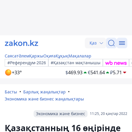
Қаз
Саясат
Әлем
Қаржы
Оқиға
Құқық
Мақалалар
#Референдум-2026
#Қазақстан мақтанышы
+33°
$
469.93
€
541.64
₽
5.71
Басты
Барлық жаңалықтар
Экономика және бизнес жаңалықтары
Экономика және бизнес
11:25, 20 қаңтар 2022
Қазақстанның 16 өңірінде