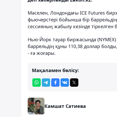
Мәселен, Лондондағы ICE Futures би
фьючерстері бойынша бір баррельдің
сессияның жабылу кезінде тіркелген 
Нью-Йорк тауар биржасында (NYMEX)
баррельдің құны 110,38 доллар болд
- ға жоғары.
Мақаламен бөлісу:
Камшат Сатиева