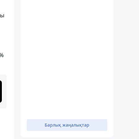
ғы
2%
Барлық жаңалықтар