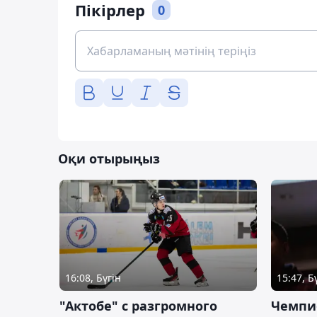
Пікірлер
0
Оқи отырыңыз
16:08, Бүгін
15:47, Б
"Актобе" с разгромного
Чемпи