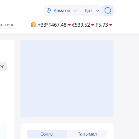
Алматы
Қаз
+33°
$
467.48
€
539.52
₽
5.73
алтері
ес
Соңғы
Танымал