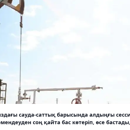
ыздағы сауда-саттық барысында алдыңғы сесс
ндеуден соң қайта бас көтеріп, өсе бастады