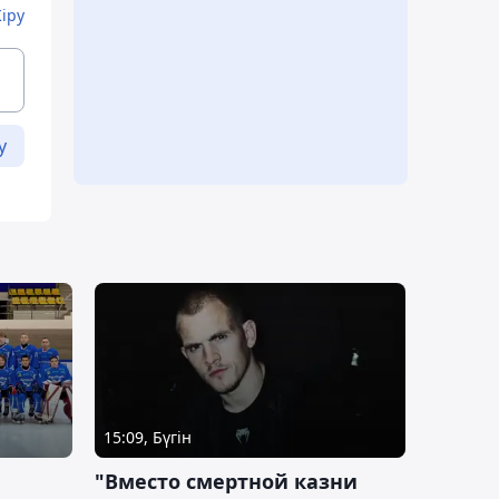
Кіру
у
15:09, Бүгін
"Вместо смертной казни