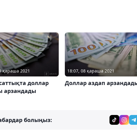
19 қараша 2021
18:07, 08 қараша 2021
саттықта доллар
Доллар аздап арзандад
ы арзандады
абардар болыңыз: