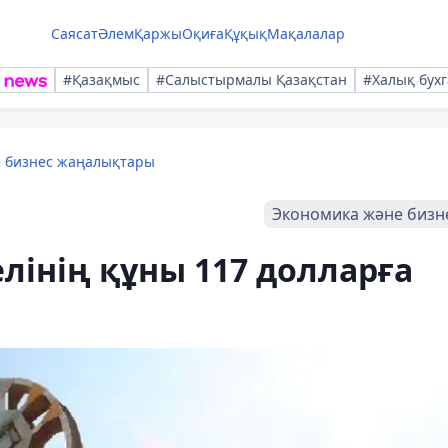
Саясат
Әлем
Қаржы
Оқиға
Құқық
Мақалалар
#Қазақмыс
#Салыстырмалы Қазақстан
#Халық бухг
е бизнес жаңалықтары
Экономика және бизн
лінің құны 117 долларға