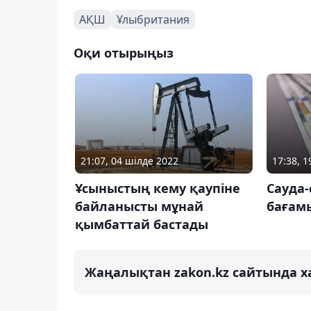
АҚШ
Ұлыбритания
Оқи отырыңыз
17:38, 
21:07, 04 шілде 2022
Сауда-
Ұсыныстың кему қаупіне
бағам
байланысты мұнай
қымбаттай бастады
Жаңалықтан zakon.kz сайтында х