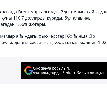
ржасында Brent маркалы мұнайдың мамыр айында
 құны 116,7 долларды құрады, бұл алдыңғы
бағадан 1,06% жоғары.
 мамыр айындағы фьючерстері бойынша бір
ы, бұл алдыңғы сессияның қорытынды мәнінен 1,0
Google-ға қосылып,
жаңалықтарды бірінші болып оқыңыз