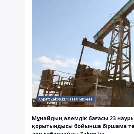
Сурет: Zakon.kz/Павел Михеев
Мұнайдың әлемдік бағасы 23 наур
қорытындысы бойынша біршама төме
деп хабарлайды Zakon.kz.