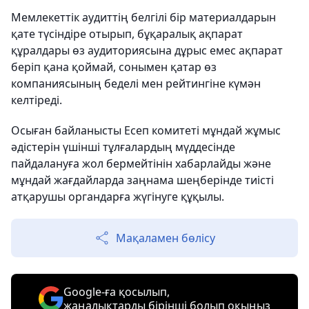
Мемлекеттік аудиттің белгілі бір материалдарын
қате түсіндіре отырып, бұқаралық ақпарат
құралдары өз аудиториясына дұрыс емес ақпарат
беріп қана қоймай, сонымен қатар өз
компаниясының беделі мен рейтингіне күмән
келтіреді.
Осыған байланысты Есеп комитеті мұндай жұмыс
әдістерін үшінші тұлғалардың мүддесінде
пайдалануға жол бермейтінін хабарлайды және
мұндай жағдайларда заңнама шеңберінде тиісті
атқарушы органдарға жүгінуге құқылы.
Мақаламен бөлісу
Google-ға қосылып,
жаңалықтарды бірінші болып оқыңыз