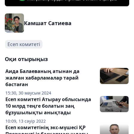
Камшат Сатиева
Есеп комитеті
Оқи отырыңыз
Аида Балаеваның атынан да
жалған хабарламалар тарай
бастаған
15:30, 30 маусым 2024
Есеп комитеті Атырау облысында
10 млрд теңге болатын заң
бұзушылықты анықтады
10:09, 13 сәуір 2022
Есеп комитетінің экс-мүшесі ҚР
Президенті іс басқармасындағы