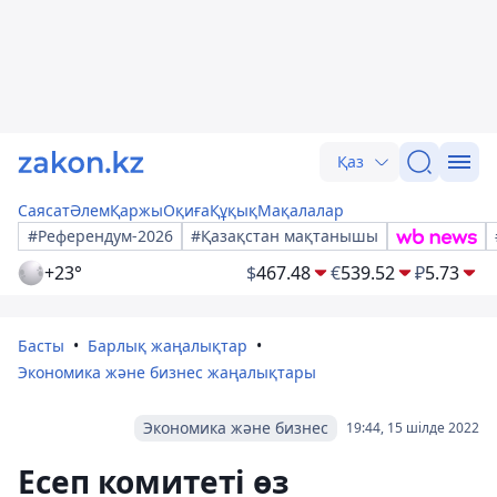
Қаз
Саясат
Әлем
Қаржы
Оқиға
Құқық
Мақалалар
#Референдум-2026
#Қазақстан мақтанышы
+23°
$
467.48
€
539.52
₽
5.73
Басты
Барлық жаңалықтар
Экономика және бизнес жаңалықтары
Экономика және бизнес
19:44, 15 шілде 2022
Есеп комитеті өз