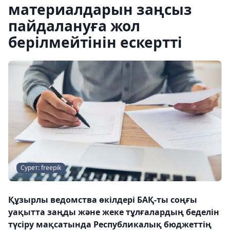
материалдарын заңсыз
пайдалануға жол
берілмейтінін ескертті
Сурет: freepik
Құзырлы ведомства өкілдері БАҚ-ты соңғы
уақытта заңды және жеке тұлғалардың беделін
түсіру мақсатында Республикалық бюджеттің