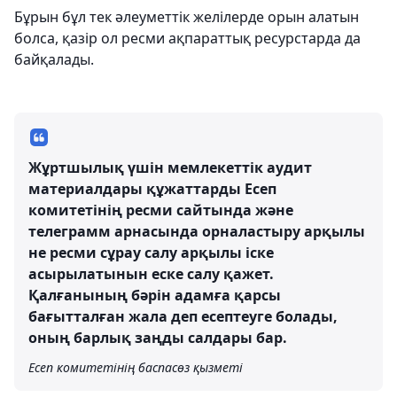
Бұрын бұл тек әлеуметтік желілерде орын алатын
болса, қазір ол ресми ақпараттық ресурстарда да
байқалады.
Жұртшылық үшін мемлекеттік аудит
материалдары құжаттарды Есеп
комитетінің ресми сайтында және
телеграмм арнасында орналастыру арқылы
не ресми сұрау салу арқылы іске
асырылатынын еске салу қажет.
Қалғанының бәрін адамға қарсы
бағытталған жала деп есептеуге болады,
оның барлық заңды салдары бар.
Есеп комитетінің баспасөз қызметі