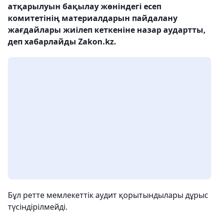
атқарылуын бақылау жөніндегі есеп
комитетінің материалдарын пайдалану
жағдайлары жиілеп кеткеніне назар аудартты,
деп хабарлайды Zakon.kz.
Бұл ретте мемлекеттік аудит қорытындылары дұрыс
түсіндірілмейді.