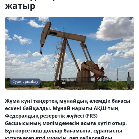
жатыр
Сурет: pixabay
Жұма күні таңертең мұнайдың әлемдік бағасы
өскені байқалды. Мұнай нарығы АҚШ-тың
Федералдық резервтік жүйесі (FRS)
басшысының мәлімдемесін асыға күтіп отыр.
Бұл көрсеткіш доллар бағамына, сұранысты
күтуге әсер етуі мүмкін, деп хабарлайды