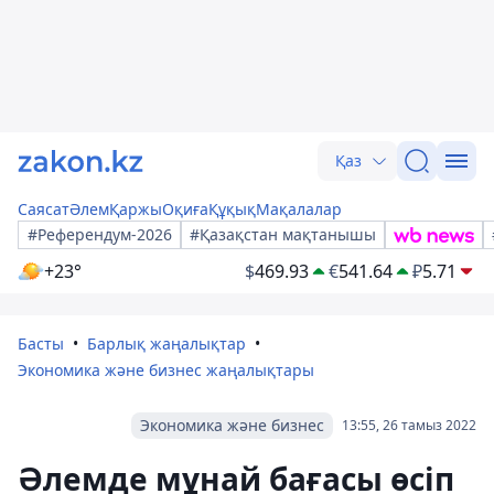
Қаз
Саясат
Әлем
Қаржы
Оқиға
Құқық
Мақалалар
#Референдум-2026
#Қазақстан мақтанышы
+23°
$
469.93
€
541.64
₽
5.71
Басты
Барлық жаңалықтар
Экономика және бизнес жаңалықтары
Экономика және бизнес
13:55, 26 тамыз 2022
Әлемде мұнай бағасы өсіп