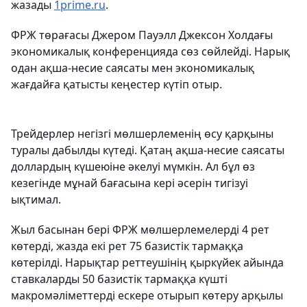
жазады
1prime.ru
.
ФРЖ төрағасы Джером Пауэлл Джексон Холдағы
экономикалық конференцияда сөз сөйлейді. Нарық
одан ақша-несие саясаты мен экономикалық
жағдайға қатысты кеңестер күтіп отыр.
Трейдерлер негізгі мөлшерлеменің өсу қарқыны
туралы дабылды күтеді. Қатаң ақша-несие саясаты
доллардың күшеюіне әкелуі мүмкін. Ал бұл өз
кезегінде мұнай бағасына кері әсерін тигізуі
ықтимал.
Жыл басынан бері ФРЖ мөлшерлемелерді 4 рет
көтерді, жазда екі рет 75 базистік тармаққа
көтерілді. Нарықтар реттеушінің қыркүйек айында
ставкаларды 50 базистік тармаққа күшті
макромәліметтерді ескере отырып көтеру арқылы