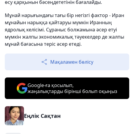
өсу қарқынын бәсеңдететінін бағалайды.
Мұнай нарығындағы тағы бір негізгі фактор - Иран
мұнайын нарыққа қайтаруы мүмкін Иранның
ядролық келісімі. Сұраныс болжамына әсер етуі
мүмкін жалпы экономикалық тәуекелдер де жалпы
мұнай бағасына теріс әсер етеді.
Мақаламен бөлісу
Google-ға қосылып,
жаңалықтарды бірінші болып оқыңыз
Еңлік Сақтан