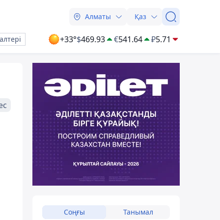
Алматы
Қаз
+33°
$
469.93
€
541.64
₽
5.71
алтері
ес
Соңғы
Танымал