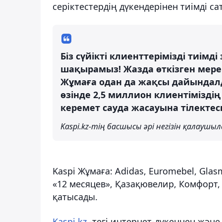
серіктестердің дүкендерінен тиімді с
Біз сүйікті клиенттерімізді тиімд
шақырамыз! Жазда өткізген мереке
Жұмаға одан да жақсы дайында
өзінде 2,5 миллион клиентіміздің 
керемет сауда жасауына тілектесп
Kaspi.kz-тің басшысы әрі негізін қалаушы
Kaspi Жұмаға: Adidas, Euromebel, Glasm
«12 месяцев», Қазақювелир, Комфорт,
қатысады.
Kaspi.kz
-тегі интернет-дүкеннен және