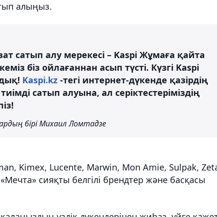
атып алыңыз.
і зат сатып алу мерекесі – Kaspi Жұмаға қайта
міз біз ойлағаннан асып түсті. Күзгі Kaspi
лдық!
Kaspi.kz
-тегі интернет-дүкенде қазірдің
тиімді сатып алуына, ал серіктестеріміздің
із!
лардың бірі Михаил Ломтадзе
an, Kimex, Lucente, Marwin, Mon Amie, Sulpak, Zet
 «Мечта» сияқты белгілі брендтер және басқасы
 қалаңыздың үздік дүкендерінен жиһаз, үйге қаже