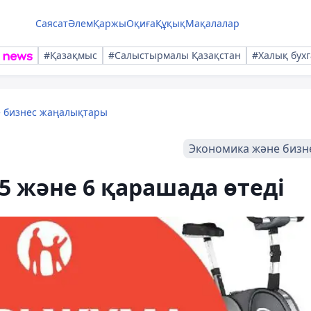
Саясат
Әлем
Қаржы
Оқиға
Құқық
Мақалалар
#Қазақмыс
#Салыстырмалы Қазақстан
#Халық бухг
е бизнес жаңалықтары
Экономика және бизн
, 5 және 6 қарашада өтеді