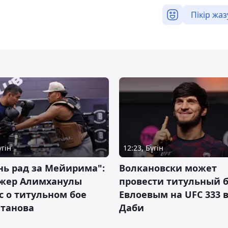
Пікір жаз
үгін
12:23, Бүгін
нь рад за Мейирима":
Волкановски может
жер Алимханулы
провести титульный б
 о титульном бое
Евлоевым на UFC 333 в
лтанова
Даби