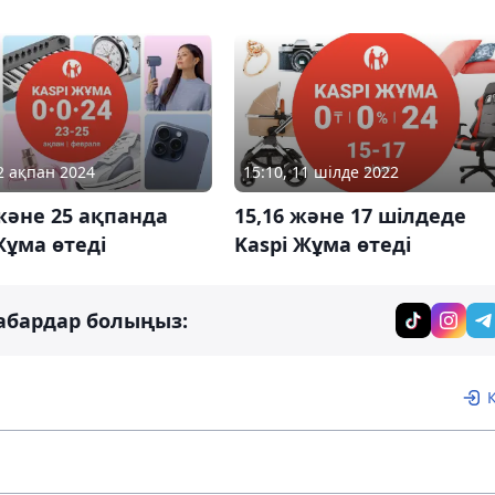
12 ақпан 2024
15:10, 11 шілде 2022
 және 25 ақпанда
15,16 және 17 шілдеде
Жұма өтеді
Kaspi Жұма өтеді
абардар болыңыз: