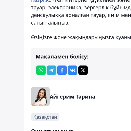
тауар, электроника, зергерлік бұйымд
денсаулыққа арналған тауар, киім ме
сатып алыңыз.
Өзіңізге және жақындарыңызға қуан
Мақаламен бөлісу:
Айгерим Тарина
Қазақстан
Оқи отырыңыз