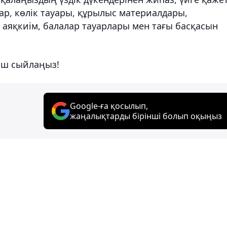
ар, көлік тауары, құрылыс материалдары,
н аяқкиім, балалар тауарлары мен тағы басқасын
ыш сыйлаңыз!
Google-ға қосылып,
жаңалықтарды бірінші болып оқыңыз