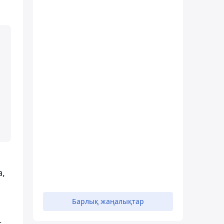
a,
Барлық жаңалықтар
т