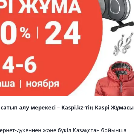
атып алу мерекесі – Kaspi.kz-тің Kaspi Жұмасы
тернет-дүкеннен және бүкіл Қазақстан бойынша