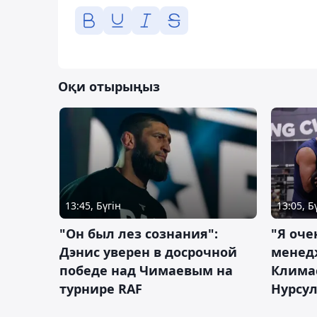
Оқи отырыңыз
13:45, Бүгін
13:05, Б
"Он был лез сознания":
"Я оче
Дэнис уверен в досрочной
менед
победе над Чимаевым на
Климас
турнире RAF
Нурсу