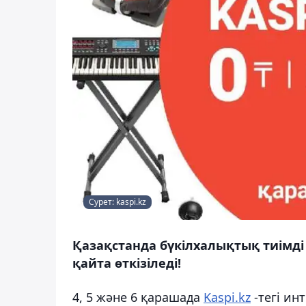
Сурет: kaspi.kz
Қазақстанда бүкілхалықтық тиімді с
қайта өткізіледі!
4, 5 және 6 қарашада
Kaspi.kz
-тегі ин