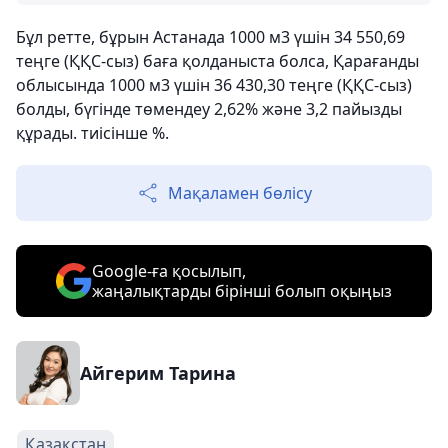
Бұл ретте, бұрын Астанада 1000 м3 үшін 34 550,69
теңге (ҚҚС-сыз) баға қолданыста болса, Қарағанды ​​
облысында 1000 м3 үшін 36 430,30 теңге (ҚҚС-сыз)
болды, бүгінде төмендеу 2,62% және 3,2 пайызды
құрады. тиісінше %.
Мақаламен бөлісу
Google-ға қосылып,
жаңалықтарды бірінші болып оқыңыз
Айгерим Тарина
Қазақстан