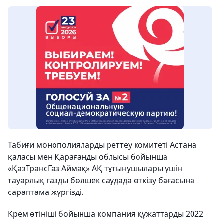
Табиғи монополияларды реттеу комитеті Астана
қаласы мен Қарағанды ​​облысы бойынша
«ҚазТрансГаз Аймақ» АҚ тұтынушылары үшін
тауарлық газды бөлшек саудада өткізу бағасына
сараптама жүргізді.
Крем өтініші бойынша компания құжаттарды 2022