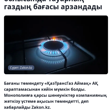
газдың бағасы арзандады
Сурет: Zakon.kz
Бағаны төмендету «ҚазТрансГаз Аймақ» АҚ
сараптамасынан кейін мүмкін болды.
Монополияға қарсы шенеуніктер компанияның
жеткізу үстеме ақысын төмендетті, деп
хабарлайды Zakon.kz.