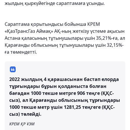
жылдың қыркүйегінде сараптамаға ұсынды.
Сараптама қорытындысы бойынша КРЕМ
«ҚазТрансГаз Аймақ» АҚ-ның жеткізу үстеме ақысын
Астана қаласының тұтынушылары үшін 35,21%-ға, ал
Қарағанды ​​облысының тұтынушылары үшін 32,15%-
ға төмендетті.
2022 жылдың 4 қарашасынан бастап елорда
тұрғындары бұрын қолданыста болған
бағадан 1000 текше метрге 906 теңге (ҚҚС-
сыз), ал Қарағанды ​​облысының тұрғындары
1000 текше метр үшін 1281,25 теңгеге (ҚҚС-
сыз) төлейді.
КРЕМ ҚР ҰЭМ