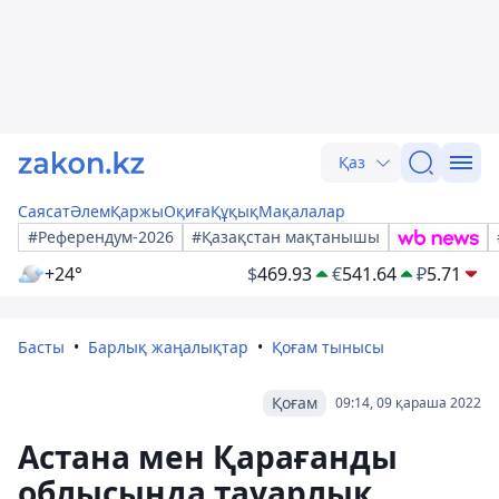
Қаз
Саясат
Әлем
Қаржы
Оқиға
Құқық
Мақалалар
#Референдум-2026
#Қазақстан мақтанышы
+24°
$
469.93
€
541.64
₽
5.71
Басты
Барлық жаңалықтар
Қоғам тынысы
Қоғам
09:14, 09 қараша 2022
Астана мен Қарағанды ​​
облысында тауарлық