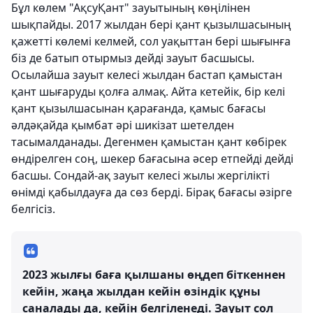
Бұл көлем "АқсуҚант" зауытының көңілінен
шықпайды. 2017 жылдан бері қант қызылшасының
қажетті көлемі келмей, сол уақыттан бері шығынға
біз де батып отырмыз дейді зауыт басшысы.
Осылайша зауыт келесі жылдан бастап қамыстан
қант шығаруды қолға алмақ. Айта кетейік, бір келі
қант қызылшасынан қарағанда, қамыс бағасы
әлдәқайда қымбат әрі шикізат шетелден
тасымалданады. Дегенмен қамыстан қант көбірек
өндірелген соң, шекер бағасына әсер етпейді дейді
басшы. Сондай-ақ зауыт келесі жылы жергілікті
өнімді қабылдауға да сөз берді. Бірақ бағасы әзірге
белгісіз.
2023 жылғы баға қылшаны өңдеп біткеннен
кейін, жаңа жылдан кейін өзіндік құны
саналады да, кейін белгіленеді. Зауыт сол