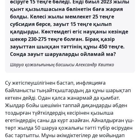
өсіруге 15 теңге бөледі. Енді биыл 2023 жылы
қынт қызылшасына бөлінетін баға жария
болды. Келесі жылы мемлекет 25 теңге
субсидия берсе, зауыт 15 теңге қылып
қалдырды. Көктемдегі егіс науқаны кезінде
шекер 230-275 теңге болған. Бірақ қазір
зауыттан шыққан тәттінің құны 450 теңге.
Сонда зауыт шаруаларды ойламай ма?
Шаруа қожалығының басшысы Александр Квитко
Су жетіспеушілігінен бастап, инфляцияға
байланысты тыңайтқыштардың да құны шарықтап
кеткен дейді. Одан қалса жанармай да қымбат.
Жылдар бойы шешімін таппай диқандарды әбден
тоздырған түйткілдердің кесірінен қызылша
егетіндердің саны да күрт азайған. Айналдырған үш-
төрт жылда 50 шаруа қожалығы тәтті түбір өсіруден
бас тартыпты. Мұны әкімдіктегілер де мойындап