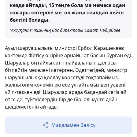
кезде айтады, 15 теңге бола ма немесе одан
жоғары көтеріле ме, ол жаңа жылдан кейін
белгілі болады.
"АқсуҚант" ЖШС-нің бас директоры Самат Нәдірбаев
Ауыл шаруашылығы министрі Ербол Қарашөкеев
көктемде Жетісу өңіріне арнайы ат басын бұрған еді.
Шаруалар оңтайлы сәтті пайдаланып, дәл осы
бітпейтін мәселені көтерген. Әдеттегідей, министр
шаруашылыққа қолдау көрсетуді тоқтапаймыз,
жалпы өнім көлемін екі есе ұлғайтамыз деп уәдені
үйіп-төккен еді. Шаруалар арада бақандай сегіз ай
өтсе де, түйткілдердің бір де бірі әлі күнге дейін
шешілмегенін айтады.
Мақаламен бөлісу