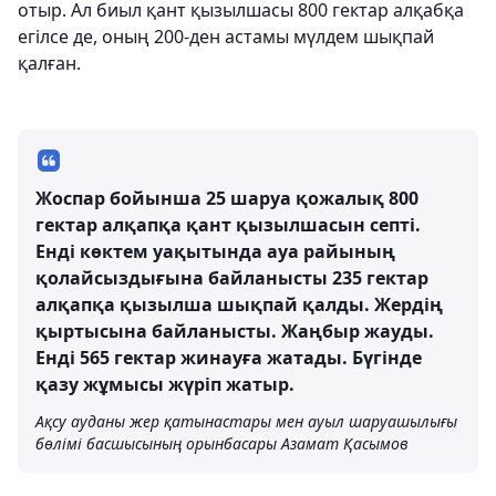
отыр. Ал биыл қант қызылшасы 800 гектар алқабқа
егілсе де, оның 200-ден астамы мүлдем шықпай
қалған.
Жоспар бойынша 25 шаруа қожалық 800
гектар алқапқа қант қызылшасын септі.
Енді көктем уақытында ауа райының
қолайсыздығына байланысты 235 гектар
алқапқа қызылша шықпай қалды. Жердің
қыртысына байланысты. Жаңбыр жауды.
Енді 565 гектар жинауға жатады. Бүгінде
қазу жұмысы жүріп жатыр.
Ақсу ауданы жер қатынастары мен ауыл шаруашылығы
бөлімі басшысының орынбасары Азамат Қасымов