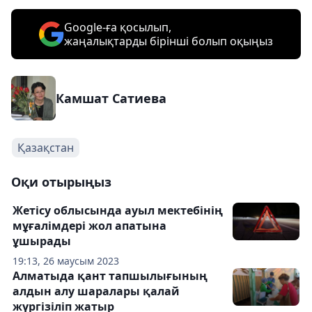
Google-ға қосылып,
жаңалықтарды бірінші болып оқыңыз
Камшат Сатиева
Қазақстан
Оқи отырыңыз
Жетісу облысында ауыл мектебінің
мұғалімдері жол апатына
ұшырады
19:13, 26 маусым 2023
Алматыда қант тапшылығының
алдын алу шаралары қалай
жүргізіліп жатыр