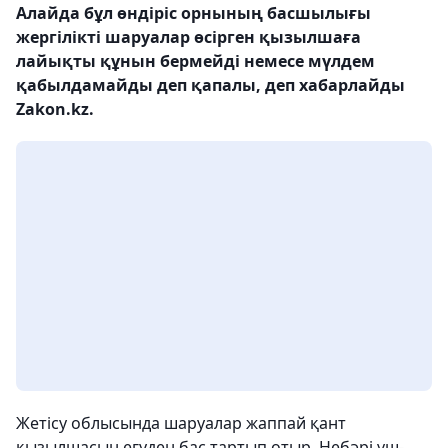
Алайда бұл өндіріс орнының басшылығы
жергілікті шаруалар өсірген қызылшаға
лайықты құнын бермейді немесе мүлдем
қабылдамайды деп қапалы, деп хабарлайды
Zakon.kz.
Жетісу облысында шаруалар жаппай қант
қызылшасын егуден бас тартып отыр. Небәрі үш-