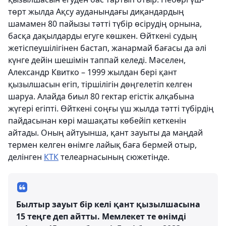
төрт жылда Ақсу ауданындағы диқандардың
шамамен 80 пайызы тәтті түбір өсірудің орнына,
басқа дақылдарды егуге көшкен. Өйткені судың
жетіспеушілігінен бастап, жанармай бағасы да әлі
күнге дейін шешімін таппай келеді. Мәселен,
Александр Квитко – 1999 жылдан бері қант
қызылшасын егіп, тіршілігін дөңгелетіп келген
шаруа. Алайда биыл 80 гектар егістік алқабына
жүгері егіпті. Өйткені соңғы үш жылда тәтті түбірдің
пайдасынан көрі машақаты көбейіп кеткенін
айтады. Оның айтуынша, қант зауыты да маңдай
термен келген өнімге лайық баға бермей отыр,
делінген
КТК
телеарнасының сюжетінде.
Былтыр зауыт бір келі қант қызылшасына
15 теңге деп айтты. Мемлекет те өнімді