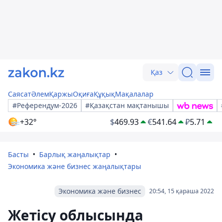
Қаз
Саясат
Әлем
Қаржы
Оқиға
Құқық
Мақалалар
#Референдум-2026
#Қазақстан мақтанышы
+32°
$
469.93
€
541.64
₽
5.71
Басты
Барлық жаңалықтар
Экономика және бизнес жаңалықтары
Экономика және бизнес
20:54, 15 қараша 2022
Жетісу облысында