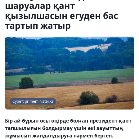
шаруалар қант
қызылшасын егуден бас
тартып жатыр
Сурет: primeminister.kz
Бір ай бұрын осы өңірде болған президент қант
тапшылығын болдырмау үшін екі зауыттың
жұмысын жандандыруға пәрмен берген.