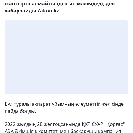
жаңғырта алмайтындығын мәлімдеді, деп
хабарлайды Zakon.kz.
Бұл туралы ақпарат ұйымның әлеуметтік желісінде
пайда болды.
2022 жылдың 28 желтоқсанында ҚХР СУАР "Қорғас"
АЭА Әкімшілік комитеті мен басқарушы компания