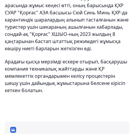
арасында жұмыс кеңесі өтті, оның барысында ҚХР
СУАР "Қорғас" АЭА басшысы Сюй Синь Минь ҚХР-да
карантиндік шаралардың алынып тасталғанын және
туристер үшін шекараның ашылғанын хабарлады,
сондай-ақ "Қорғас" ХШЫО-ның
2023 жылдың 8
қаңтарынан бастап
штаттық режимдегі жұмысқа
көшіру ниеті барларын жеткізген еді.
Арадағы қысқа мерзімді ескере отырып, басқарушы
компания техникалық жайттарды және ҚР
мемлекеттік органдарымен келісу процестерін
шешу үшін дайындық жұмыстарына белсене кірісіп
кеткен болатын.