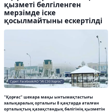
қызметі белгіленген
мерзімде іске
қосылмайтыны ескертілді
Сурет: Facebook/АО "УК СЭЗ Хоргос"
"Қорғас" шекара маңы ынтымақтастығы
халықаралық орталығы 8 қаңтарда аталған
орталықтың қазақстандық бөлігінің қызметін