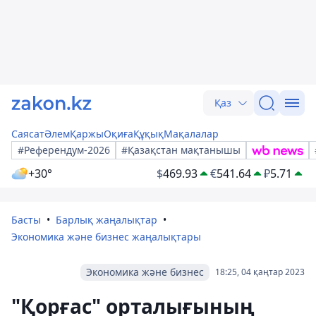
Қаз
Саясат
Әлем
Қаржы
Оқиға
Құқық
Мақалалар
#Референдум-2026
#Қазақстан мақтанышы
+30°
$
469.93
€
541.64
₽
5.71
Басты
Барлық жаңалықтар
Экономика және бизнес жаңалықтары
Экономика және бизнес
18:25, 04 қаңтар 2023
"Қорғас" орталығының