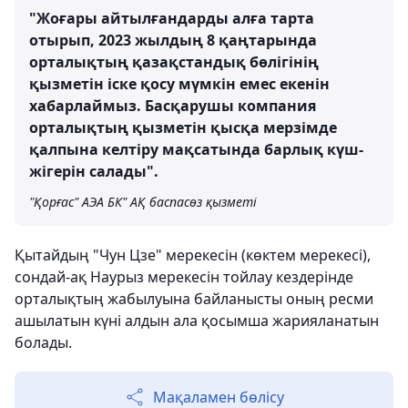
"Жоғары айтылғандарды алға тарта
отырып, 2023 жылдың 8 қаңтарында
орталықтың қазақстандық бөлігінің
қызметін іске қосу мүмкін емес екенін
хабарлаймыз. Басқарушы компания
орталықтың қызметін қысқа мерзімде
қалпына келтіру мақсатында барлық күш-
жігерін салады".
"Қорғас" АЭА БК" АҚ баспасөз қызметі
Қытайдың "Чун Цзе" мерекесін (көктем мерекесі),
сондай-ақ Наурыз мерекесін тойлау кездерінде
о
рталықтың жабылуына байланысты оның ресми
ашылатын күні алдын ала
қосымша жарияланатын
болады.
Мақаламен бөлісу