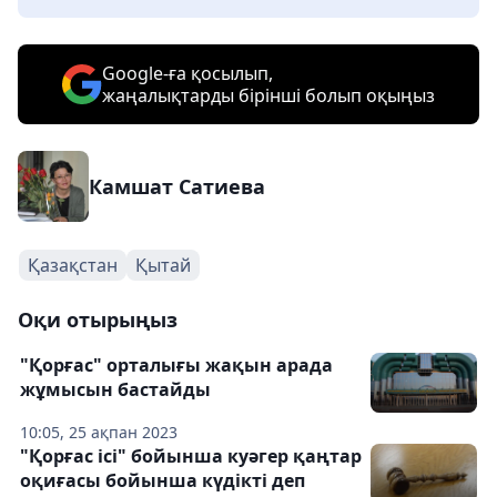
Google-ға қосылып,
жаңалықтарды бірінші болып оқыңыз
Камшат Сатиева
Қазақстан
Қытай
Оқи отырыңыз
"Қорғас" орталығы жақын арада
жұмысын бастайды
10:05, 25 ақпан 2023
"Қорғас ісі" бойынша куәгер қаңтар
оқиғасы бойынша күдікті деп