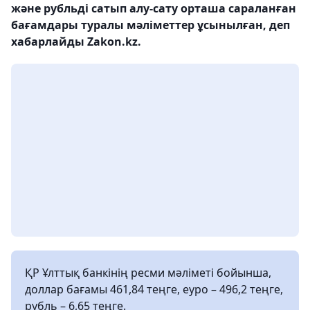
және рубльді сатып алу-сату орташа сараланған
бағамдары туралы мәліметтер ұсынылған, деп
хабарлайды Zakon.kz.
ҚР Ұлттық банкінің ресми мәліметі бойынша,
доллар бағамы 461,84 теңге, еуро – 496,2 теңге,
рубль – 6,65 теңге.