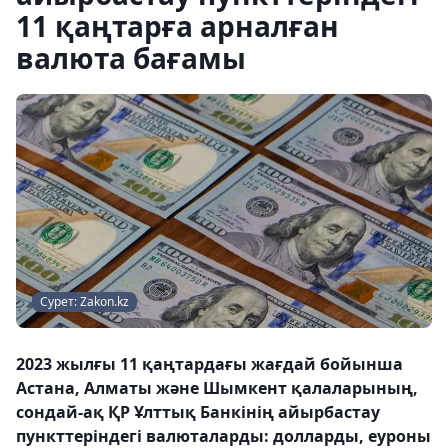
11 қаңтарға арналған
валюта бағамы
Сурет: Zakon.kz
2023 жылғы 11 қаңтардағы жағдай бойынша
Астана, Алматы және Шымкент қалаларының,
сондай-ақ ҚР Ұлттық Банкінің айырбастау
пункттеріндегі валюталарды: долларды, еуроны