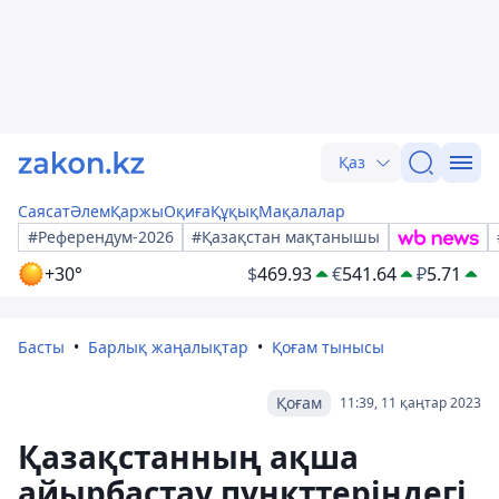
Қаз
Саясат
Әлем
Қаржы
Оқиға
Құқық
Мақалалар
#Референдум-2026
#Қазақстан мақтанышы
+30°
$
469.93
€
541.64
₽
5.71
Басты
Барлық жаңалықтар
Қоғам тынысы
Қоғам
11:39, 11 қаңтар 2023
Қазақстанның ақша
айырбастау пункттеріндегі