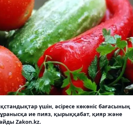
қстандықтар үшін, әсіресе көкөніс бағасының
 сұранысқа ие пияз, қырыққабат, қияр және
йды Zakon.kz.