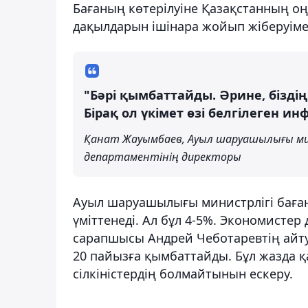
Бағаның көтерілуіне Қазақстанның оңт
дақылдарын ішінара жойып жіберуіме
"Бәрі қымбаттайды. Әрине, біздің
Бірақ ол үкімет өзі белгілеген 
Қанат Жауымбаев, Ауыл шаруашылығы ми
департаментінің директоры
Ауыл шаруашылығы министрлігі баған
үміттенеді. Ал бұл 4-5%. Экономистер
сарапшысы Андрей Чеботаревтің айту
20 пайызға қымбаттайды. Бұл жазда 
сілкіністердің болмайтынын ескеру.