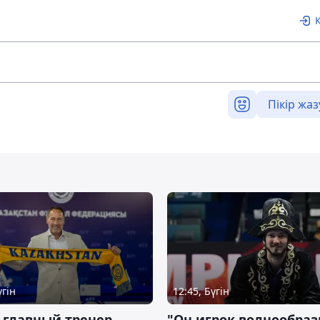
Пікір жаз
үгін
12:45, Бүгін
 главный тренер
"Он игрок волнообраз