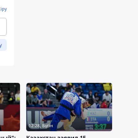
Кіру
у
12:28, Бүгін
ный":
Казахстан заявил 15