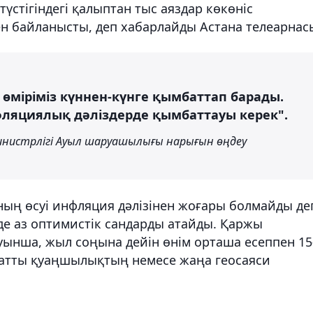
үстігіндегі қалыптан тыс аяздар көкөніс
н байланысты, деп хабарлайды Астана телеарнас
 өміріміз күннен-күнге қымбаттап барады.
инфляциялық дәліздерде қымбаттауы керек".
нистрлігі Ауыл шаруашылығы нарығын өңдеу
ың өсуі инфляция дәлізінен жоғары болмайды де
 де аз оптимистік сандарды атайды. Қаржы
ынша, жыл соңына дейін өнім орташа есеппен 15
қатты қуаңшылықтың немесе жаңа геосаяси