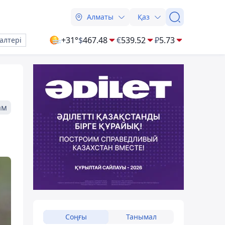
Алматы
Қаз
+31°
$
467.48
€
539.52
₽
5.73
алтері
ам
Соңғы
Танымал