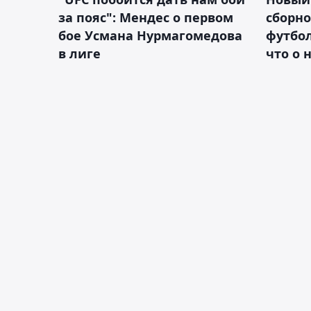
за пояс": Мендес о первом
сборно
бое Усмана Нурмагомедова
футбол
в лиге
что о 