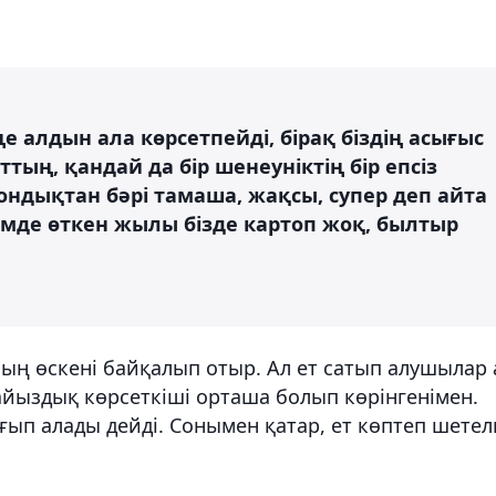
ңе алдын ала көрсетпейді, бірақ біздің асығыс
ың, қандай да бір шенеуніктің бір епсіз
ндықтан бәрі тамаша, жақсы, супер деп айта
емде өткен жылы бізде картоп жоқ, былтыр
ның өскені байқалып отыр. Ал ет сатып алушылар 
айыздық көрсеткіші орташа болып көрінгенімен.
ғып алады дейді. Сонымен қатар, ет көптеп шетел