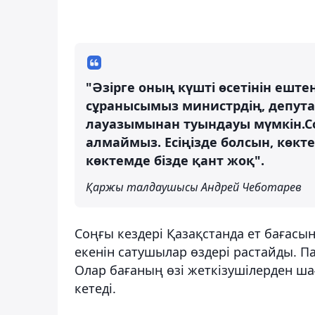
"Әзірге оның күшті өсетінін еште
сұранысымыз министрдің, депутатт
лауазымынан туындауы мүмкін.Со
алмаймыз. Есіңізде болсын, көкт
көктемде бізде қант жоқ".
Қаржы талдаушысы Андрей Чеботарев
Соңғы кездері Қазақстанда ет бағасы
екенін сатушылар өздері растайды. П
Олар бағаның өзі жеткізушілерден ша
кетеді.