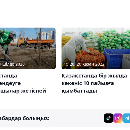
15:28, 20 қазан 2022
29 шілде 2020
Қазақстанда бір жылда
станда
көкөніс 10 пайызға
өндеуге
қымбаттады
шылар жетіспей
абардар болыңыз: