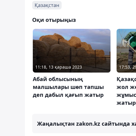
Қазақстан
Оқи отырыңыз
11:18, 13 қараша 2023
17:53, 
Абай облысының
Қазақ
малшылары шөп тапшы
жол ж
деп дабыл қағып жатыр
жұмыс
жатыр
Жаңалықтан zakon.kz сайтында х