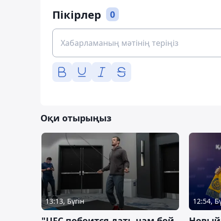
Пікірлер
0
Оқи отырыңыз
13:13, Бүгін
12:54, Б
"UFC побоится дать нам бой
Новый