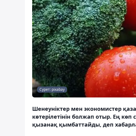
Сурет: pixabay
Шенеуніктер мен экономистер қаза
көтерілетінін болжап отыр. Ең көп
қызанақ қымбаттайды, деп хабарла