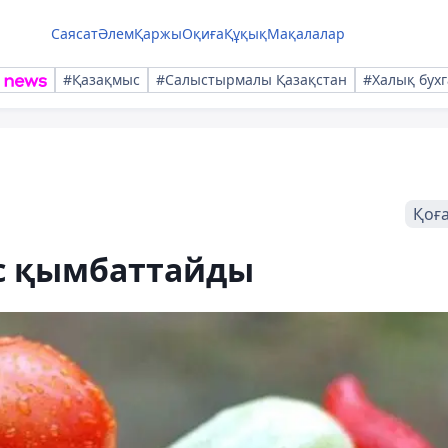
Саясат
Әлем
Қаржы
Оқиға
Құқық
Мақалалар
#Қазақмыс
#Салыстырмалы Қазақстан
#Халық бухг
Қоғ
іс қымбаттайды