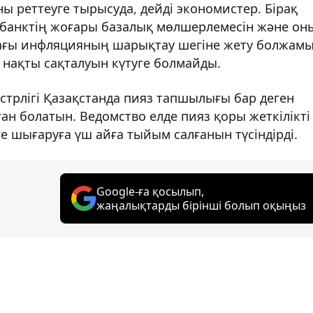
 реттеуге тырысуда, дейді экономистер. Бірақ
қ банктің жоғары базалық мөлшерлемесін және он
ағы инфляцияның шарықтау шегіне жету болжам
 нақты сақталуын күтуге болмайды.
трлігі Қазақстанда пияз тапшылығы бар деген
ан болатын. Ведомство елде пияз қоры жеткілікті
е шығаруға үш айға тыйым салғанын түсіндірді.
Google-ға қосылып,
жаңалықтарды бірінші болып оқыңыз