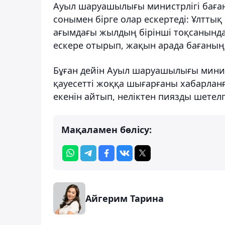
Ауыл шаруашылығы министрлігі бағаны
сонымен бірге олар ескертеді: Ұлтты
ағымдағы жылдың бірінші тоқсанынд
ескере отырып, жақын арада бағаның
Бұған дейін Ауыл шаруашылығы минис
қауесетті жоққа шығарғаны хабарланғ
екенін айтып, неліктен пиязды шетелг
Мақаламен бөлісу:
Айгерим Тарина