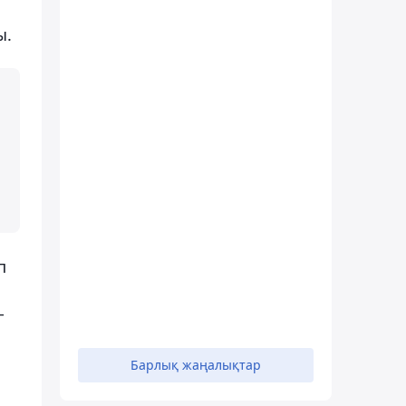
ы.
п
-
Барлық жаңалықтар