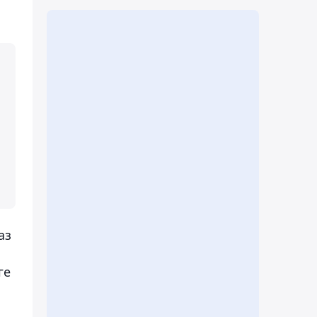
аз
ге