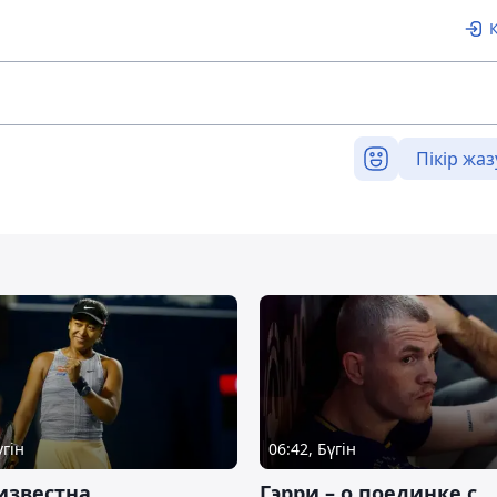
Пікір жаз
үгін
06:42, Бүгін
известна
Гэрри – о поединке с