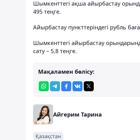
Шымкенттегі ақша айырбастау орындар
495 теңге.
Айырбастау пункттеріндегі рубль бағ
Шымкенттегі айырбастау орындарында
сату – 5,8 теңге.
Мақаламен бөлісу:
Айгерим Тарина
Қазақстан