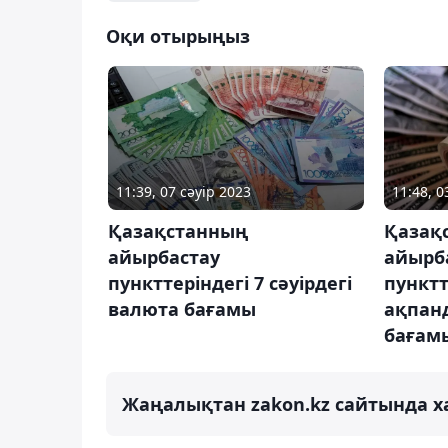
Оқи отырыңыз
11:39, 07 сәуір 2023
11:48, 
Қазақстанның
Қазақ
айырбастау
айырб
пункттеріндегі 7 сәуірдегі
пунктт
валюта бағамы
ақпан
бағам
Жаңалықтан zakon.kz сайтында х