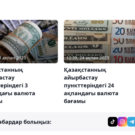
03 ақпан 2023
12:39, 24 ақпан 2023
станның
Қазақстанның
астау
айырбастау
еріндегі 3
пункттеріндегі 24
дағы валюта
ақпандағы валюта
ы
бағамы
абардар болыңыз: