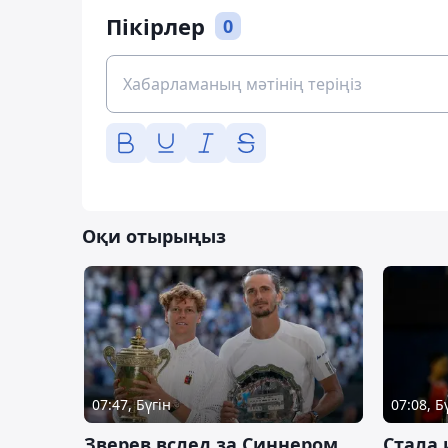
Пікірлер
0
Оқи отырыңыз
07:47, Бүгін
07:08, Б
Зверев вслед за Синнером
Cтала 