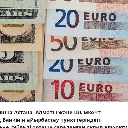
йынша Астана, Алматы және Шымкент
Банкінің айырбастау пункттеріндегі
не рубльді орташа сараланған сатып алу-сату