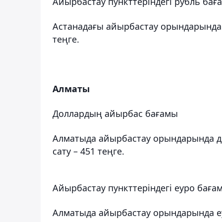
Айырбастау пункттеріндегі рубль бағ
Астанадағы айырбастау орындарында ру
теңге.
Алматы
Доллардың айырбас бағамы
Алматыда айырбастау орындарында до
сату – 451 теңге.
Айырбастау пункттеріндегі еуро баға
Алматыда айырбастау орындарында еу