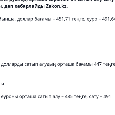
 деп хабарлайды Zakon.kz.
йынша, доллар бағамы – 451,71 теңге, еуро – 491,6
долларды сатып алудың орташа бағамы 447 теңге
мы
уроны орташа сатып алу – 485 теңге, сату – 491