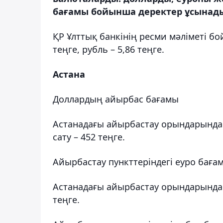
бағамы бойынша деректер ұсынады,
ҚР Ұлттық банкінің ресми мәліметі бо
теңге, рубль – 5,86 теңге.
Астана
Доллардың айырбас бағамы
Астанадағы айырбастау орындарында 
сату – 452 теңге.
Айырбастау пункттеріндегі еуро баға
Астанадағы айырбастау орындарында е
теңге.