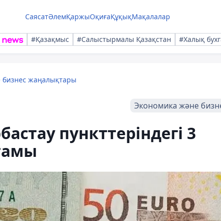
Саясат
Әлем
Қаржы
Оқиға
Құқық
Мақалалар
#Қазақмыс
#Салыстырмалы Қазақстан
#Халық бухг
е бизнес жаңалықтары
Экономика және бизн
астау пункттеріндегі 3
ағамы