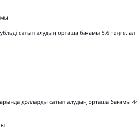
амы
бльді сатып алудың орташа бағамы 5,6 теңге, ал
арында долларды сатып алудың орташа бағамы 4
мы