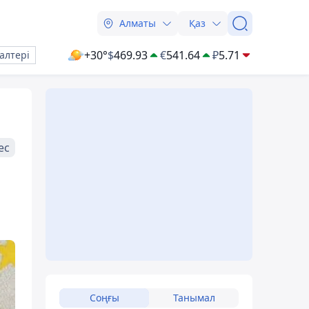
Алматы
Қаз
+30°
$
469.93
€
541.64
₽
5.71
алтері
ес
Соңғы
Танымал