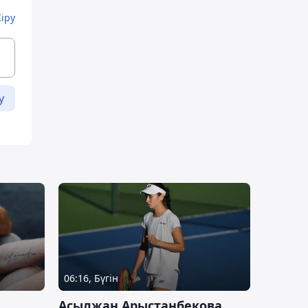
Кіру
у
06:16, Бүгін
Асылжан Арыстанбекова