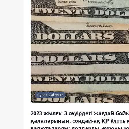
Сурет: Zakon.kz
2023 жылғы 3 сәуірдегі жағдай бо
қалаларының, сондай-ақ ҚР Ұлттық 
валюталарды: долларды, еуроны жә