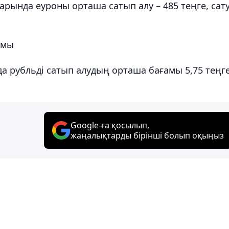
ында еуроны орташа сатып алу – 485 теңге, сату
амы
 рубльді сатып алудың орташа бағамы 5,75 теңге
Google-ға қосылып,
жаңалықтарды бірінші болып оқыңыз