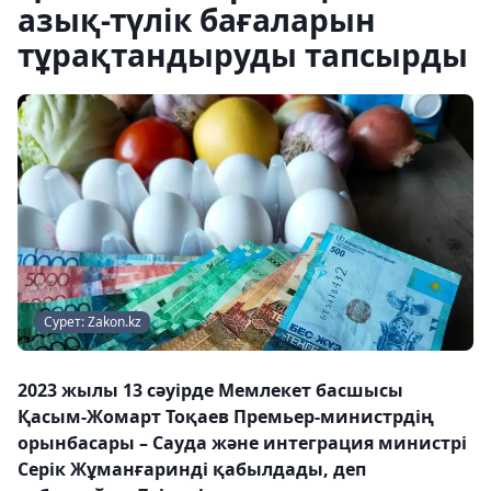
азық-түлік бағаларын
тұрақтандыруды тапсырды
Сурет: Zakon.kz
2023 жылы 13 сәуірде Мемлекет басшысы
Қасым-Жомарт Тоқаев Премьер-министрдің
орынбасары – Сауда және интеграция министрі
Серік Жұманғаринді қабылдады, деп