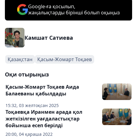
Google-ға қосылып,
жаңалықтарды бірінші болып оқыңыз
Камшат Сатиева
Қазақстан
Қасым-Жомарт Тоқаев
Оқи отырыңыз
Қасым-Жомарт Тоқаев Аида
Балаеваны қабылдады
15:32, 03 желтоқсан 2025
Тоқаевқа Иранмен арада қол
жеткізілген уағдаластықтар
бойынша есеп берілді
20:00, 04 қараша 2022