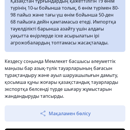
Қазақстан тұрғындардың қажеттілігін 19 өнім
түрінің 10-ы бойынша толық, 6 өнім түрімен 80-
98 пайыз және тағы үш өнім бойынша 50-ден
68 пайызға дейін қамтамасыз етеді. Импортқа
тәуелділікті барынша азайту үшін алдағы
уақытта өңірлерде іске асырылатын ірі
агрожобалардың топтамасы жасақталады.
Кездесу соңында Мемлекет басшысы әлеуметтік
маңызы бар азық-түлік тауарларының бағасын
тұрақтандыру және ауыл шаруашылығын дамыту,
қосымша құны жоғары қазақстандық тауарларды
экспортқа белсенді түрде шығару жұмыстарын
жандандыруды тапсырды.
Мақаламен бөлісу