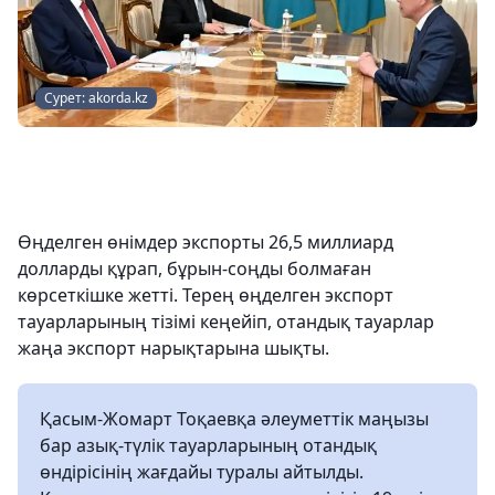
Сурет: akorda.kz
Өңделген өнімдер экспорты 26,5 миллиард
долларды құрап, бұрын-соңды болмаған
көрсеткішке жетті. Терең өңделген экспорт
тауарларының тізімі кеңейіп, отандық тауарлар
жаңа экспорт нарықтарына шықты.
Қасым-Жомарт Тоқаевқа әлеуметтік маңызы
бар азық-түлік тауарларының отандық
өндірісінің жағдайы туралы айтылды.