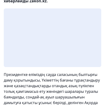
хабарлайды Zakon.kz.
Президентке еліміздің сауда саласының былтырғы
даму қорытындысы, Үкіметтің бағаны тұрақтандыру
және қазақстандықтарды отандық азық-түлікпен
толық қамтамасыз ету жөніндегі шаралары туралы
баяндалды, сондай-ақ ауыл шаруашылығын
дамытуға қатысты ұсыныс берілді, делінген Ақорда