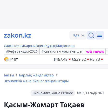
Қаз
Саясат
Әлем
Қаржы
Оқиға
Құқық
Мақалалар
#Референдум-2026
#Қазақстан мақтанышы
+19°
$
467.48
€
539.52
₽
5.73
Басты
Барлық жаңалықтар
Экономика және бизнес жаңалықтары
Экономика және бизнес
18:02, 13 сәуір 2023
Қасым-Жомарт Тоқаев