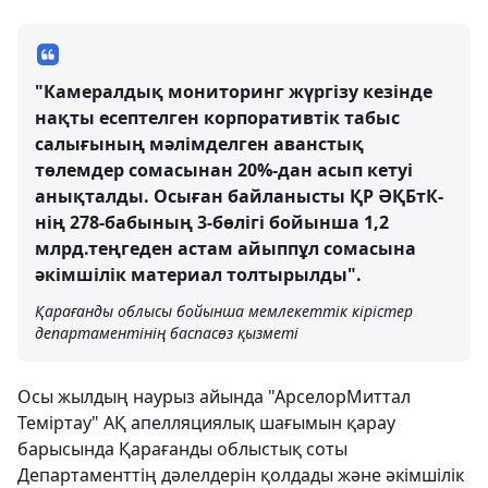
"Камералдық мониторинг жүргізу кезінде
нақты есептелген корпоративтік табыс
салығының мәлімделген аванстық
төлемдер сомасынан 20%-дан асып кетуі
анықталды. Осыған байланысты ҚР ӘҚБтК-
нің 278-бабының 3-бөлігі бойынша 1,2
млрд.теңгеден астам айыппұл сомасына
әкімшілік материал толтырылды".
Қарағанды облысы бойынша мемлекеттік кірістер
департаментінің баспасөз қызметі
Осы жылдың наурыз айында "АрселорМиттал
Теміртау" АҚ апелляциялық шағымын қарау
барысында Қарағанды облыстық соты
Департаменттің дәлелдерін қолдады және әкімшілік