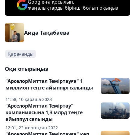
Google-ға қосылып,
жаңалықтарды бірінші болып оқыңыз
Аида Тақабаева
Қарағанды
Оқи отырыңыз
"АрселорМиттал Теміртауға" 1
миллион теңге айыппұл салынды
11:58, 10 қараша 2023
"АрселорМиттал Теміртау"
компаниясына 1,3 млрд теңге
айыппұл салынды
12:01, 22 желтоқсан 2022
"АрселорМиттал Теміртауға" көп