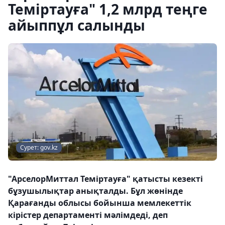
Теміртауға" 1,2 млрд теңге
айыппұл салынды
Сурет: gov.kz
"АрселорМиттал Теміртауға" қатысты кезекті
бұзушылықтар анықталды. Бұл жөнінде
Қарағанды облысы бойынша мемлекеттік
кірістер департаменті мәлімдеді, деп