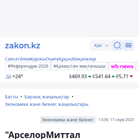
Қаз
Саясат
Әлем
Қаржы
Оқиға
Құқық
Мақалалар
#Референдум-2026
#Қазақстан мақтанышы
+24°
$
469.93
€
541.64
₽
5.71
Басты
Барлық жаңалықтар
Экономика және бизнес жаңалықтары
Экономика және бизнес
13:39, 17 сәуір 2023
"АрселорМиттал