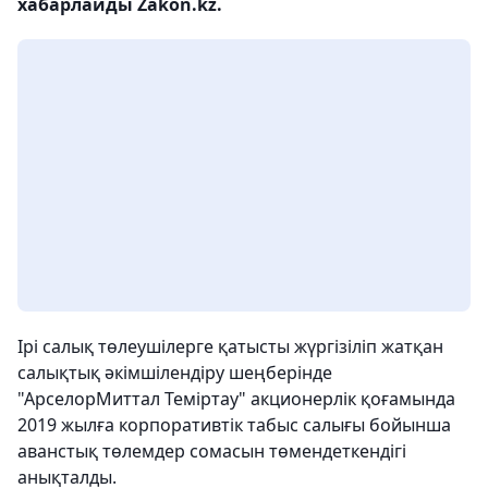
хабарлайды Zakon.kz.
Ірі салық төлеушілерге қатысты жүргізіліп жатқан
салықтық әкімшілендіру шеңберінде
"АрселорМиттал Теміртау" акционерлік қоғамында
2019 жылға корпоративтік табыс салығы бойынша
аванстық төлемдер сомасын төмендеткендігі
анықталды.