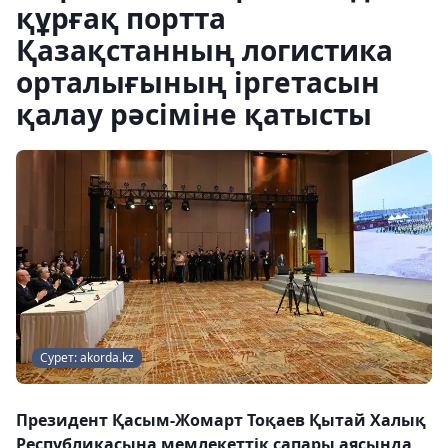
құрғақ портта
Қазақстанның логистика
орталығының іргетасын
қалау рәсіміне қатысты
Сурет: akorda.kz
Президент Қасым-Жомарт Тоқаев Қытай Халық
Республикасына мемлекеттік сапары аясында