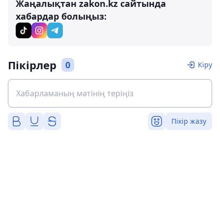
Жаңалықтан zakon.kz сайтында
хабардар болыңыз:
Пікірлер
0
Кіру
Пікір жазу