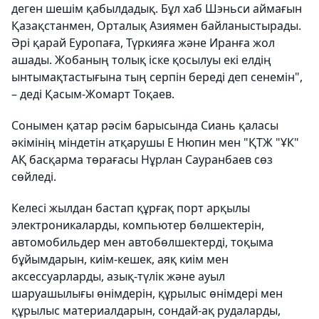
деген шешім қабылдадық. Бұл хаб Шэньси аймағын
Қазақстанмен, Орталық Азиямен байланыстырады.
Әрі қарай Еуропаға, Түркияға және Иранға жол
ашады. Жобаның толық іске қосылуы екі елдің
ынтымақтастығына тың серпін береді деп сенемін",
– деді Қасым-Жомарт Тоқаев.
Сонымен қатар рәсім барысында Сиань қаласы
әкімінің міндетін атқарушы Е Нюпин мен "ҚТЖ "ҰК"
АҚ басқарма төрағасы Нұрлан Сауранбаев сөз
сөйледі.
Келесі жылдан бастап құрғақ порт арқылы
электроникаларды, компьютер бөлшектерін,
автомобильдер мен автобөлшектерді, тоқыма
бұйымдарын, киім-кешек, аяқ киім мен
аксессуарларды, азық-түлік және ауыл
шаруашылығы өнімдерін, құрылыс өнімдері мен
құрылыс материалдарын, сондай-ақ рудаларды,