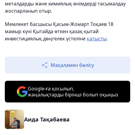
металдарды және химиялық өнімдерді тасымалдау
жоспарланып отыр.
Мемлекет басшысы Қасым-Жомарт Тоқаев 18
мамыр күні Қытайда өткен қазақ-қытай
инвестициялық дөңгелек үстеліне
қатысты
.
Мақаламен бөлісу
Google-ға қосылып,
жаңалықтарды бірінші болып оқыңыз
Аида Тақабаева