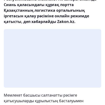
Сиань қаласындағы құрғақ портта
Қазақстанның логистика орталығының
іргетасын қалау рәсіміне онлайн режимде
қатысты, деп хабарлайды Zakon.kz.
Мемлекет басшысы салтанатты рәсімге
қатысушыларды құрылыстың басталуымен