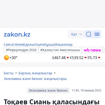
Қаз
Саясат
Әлем
Қаржы
Оқиға
Құқық
Мақалалар
#Референдум-2026
#Қазақстан мақтанышы
+30°
$
467.48
€
539.52
₽
5.73
Басты
Барлық жаңалықтар
Экономика және бизнес жаңалықтары
Экономика және бизнес
11:45, 18 мамыр 2023
Тоқаев Сиань қаласындағы