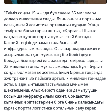
"Еліміз соңғы 15 жылда бұл салаға 35 миллиард
доллар инвестиция салды. Ляньюньган портында
қазақ-қытай логистика орталығын құрдық. Жаңа
теміржол бағыттарын аштық. «Қорғас – Шығыс
қақпасы» құрғақ порты жұмыс істей бастады.
Каспий теңізінде заман талабына сай
инфрақұрылым жасалды. Осы шараларды жүзеге
асырылып жатқан жұмыстың бір бөлігі деуге
болады. Былтыр екі ел арасында теміржол арқылы
23 миллион тонна жүк тасымалданды. Бұл – бұрын-
соңды болмаған көрсеткіш. Биыл бірінші тоқсанда
жүк транзиті 35 пайызға артып, 7 миллион тоннадан
асты. Біздің ынтымақтастығымыз мұнымен
шектелмейді. Алыс-берісті одан әрі дамыту үшін
қосымша инфрақұрылым қажет. Сондықтан
қытайлық әріптестермен бірге Сиань қаласындағы
құрғақ портта логистика орталығын салу керек