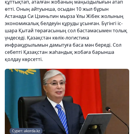
құттықтап, аталған жобаның маңыздылығын атап
өтті. Оның айтуынша, осыдан 10 жыл бұрын
Астанада Си Цзиньпин мырза Ұлы Жібек жолының
экономикалық белдеуін құруды ұсынған. Бүгінгі іс-
шара Қытай төрағасының сол бастамасымен толық
үндеседі. Қазақстан көлік-логистика
инфрақұрылымын дамытуға баса мән береді. Сол
себепті Қазақстан жаһандық жобаға барынша
қолдау көрсетті.
Сурет: akorda.kz