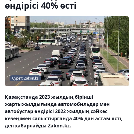
өндірісі 40% өсті
Сурет: Zakon.kz
Қазақстанда 2023 жылдың бірінші
жартыжылдығында автомобильдер мен
автобустар өндірісі 2022 жылдың сәйкес
кезеңімен салыстырғанда 40%-дан астам өсті,
деп хабарлайды Zakon.kz.