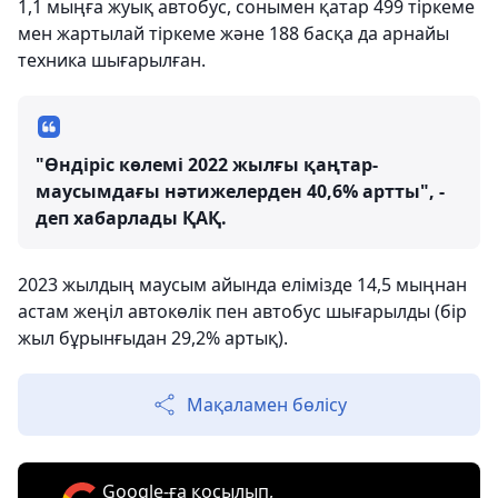
1,1 мыңға жуық автобус, сонымен қатар 499 тіркеме
мен жартылай тіркеме және 188 басқа да арнайы
техника шығарылған.
"Өндіріс көлемі 2022 жылғы қаңтар-
маусымдағы нәтижелерден 40,6% артты", -
деп хабарлады ҚАҚ.
2023 жылдың маусым айында елімізде 14,5 мыңнан
астам жеңіл автокөлік пен автобус шығарылды (бір
жыл бұрынғыдан 29,2% артық).
Мақаламен бөлісу
Google-ға қосылып,