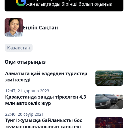
жаңалықтарды бірінші болып оқыңыз
Еңлік Сақтан
Қазақстан
Оқи отырыңыз
Алматыға қай елдерден туристер
жиі келеді
12:47, 21 қараша 2023
Қазақстанда заңды тіркелген 4,3
млн автокөлік жүр
22:40, 20 сәуір 2021
Түнгі жұмысқа байланысты бос
жұмыс орындарының саны екі