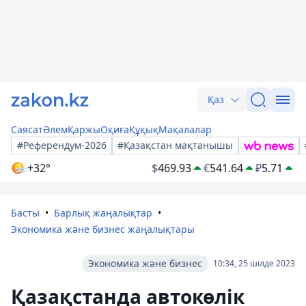
Қаз
Саясат
Әлем
Қаржы
Оқиға
Құқық
Мақалалар
#Референдум-2026
#Қазақстан мақтанышы
+32°
$
469.93
€
541.64
₽
5.71
Басты
Барлық жаңалықтар
Экономика және бизнес жаңалықтары
Экономика және бизнес
10:34, 25 шілде 2023
Қазақстанда автокөлік