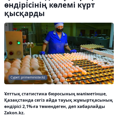
өндірісінің көлемі күрт
қысқарды
Сурет: primeminister.kz
Ұлттық статистика бюросының мәліметінше,
Қазақстанда сегіз айда тауық жұмыртқасының
өндірісі 2,1%-ға төмендеген, деп хабарлайды
Zakon.kz.