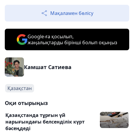
Мақаламен бөлісу
Google-ға қосылып,
жаңалықтарды бірінші болып оқыңыз
Камшат Сатиева
Қазақстан
Оқи отырыңыз
Қазақстанда тұрғын үй
нарығындағы белсенділік күрт
бәсеңдеді