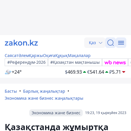
Қаз
Саясат
Әлем
Қаржы
Оқиға
Құқық
Мақалалар
#Референдум-2026
#Қазақстан мақтанышы
+24°
$
469.93
€
541.64
₽
5.71
Басты
Барлық жаңалықтар
Экономика және бизнес жаңалықтары
Экономика және бизнес
19:23, 19 қыркүйек 2023
Қазақстанда жұмыртқа