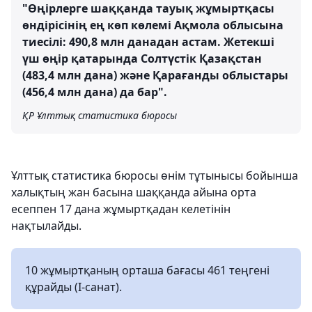
"Өңірлерге шаққанда тауық жұмыртқасы
өндірісінің ең көп көлемі Ақмола облысына
тиесілі: 490,8 млн данадан астам. Жетекші
үш өңір қатарында Солтүстік Қазақстан
(483,4 млн дана) және Қарағанды облыстары
(456,4 млн дана) да бар".
ҚР Ұлттық статистика бюросы
Ұлттық статистика бюросы өнім тұтынысы бойынша
халықтың жан басына шаққанда айына орта
есеппен 17 дана жұмыртқадан келетінін
нақтылайды.
10 жұмыртқаның орташа бағасы 461 теңгені
құрайды (І-санат).