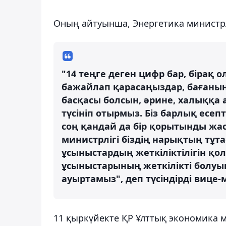
Оның айтуынша, Энергетика министрлі
"14 теңге деген цифр бар, бірақ 
бажайлап қарасаңыздар, бағаның 
басқасы болсын, әрине, халыққа 
түсініп отырмыз. Біз барлық есеп
соң қандай да бір қорытынды жас
министрлігі біздің нарықтың тұ
ұсыныстардың жеткіліктілігін қол
ұсыныстарының жеткілікті болуын
ауыртамыз", деп түсіндірді вице-
11 қыркүйекте ҚР Ұлттық экономика м