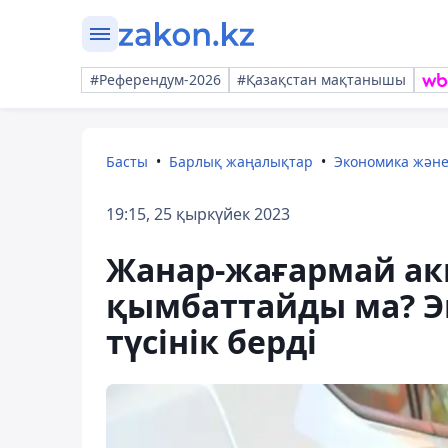
#Референдум-2026
#Қазақстан мақтанышы
Басты
Барлық жаңалықтар
Экономика жән
19:15, 25 қыркүйек 2023
Жанар-жағармай акц
қымбаттайды ма? Э
түсінік берді