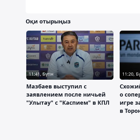
Оқи отырыңыз
11:41, Бүгін
11:20, Б
Мазбаев выступил с
Схожий
заявлением после ничьей
о сопе
"Улытау" с "Каспием" в КПЛ
игре з
в Торо