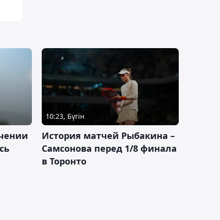
10:23, Бүгін
ачении
История матчей Рыбакина –
сь
Самсонова перед 1/8 финала
в Торонто