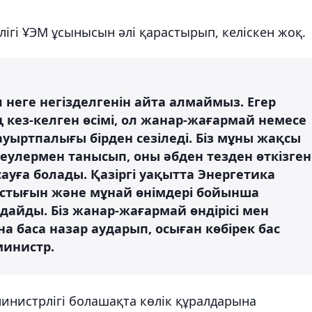
гі ҰЭМ ұсынысын әлі қарастырып, келіскен жоқ.
ол неге негізделгенін айта алмаймыз. Егер
кез-келген өсімі, ол жанар-жағармай немесе
ауыртпалығы бірден сезіледі. Біз мұны жақсы
теулермен танысып, оны әбден тезден өткізген
ауға болады. Қазіргі уақытта Энергетика
тастығын және мұнай өнімдері бойынша
дайды. Біз жанар-жағармай өндірісі мен
а баса назар аударып, осыған көбірек бас
министр.
инистрлігі болашақта көлік құралдарына