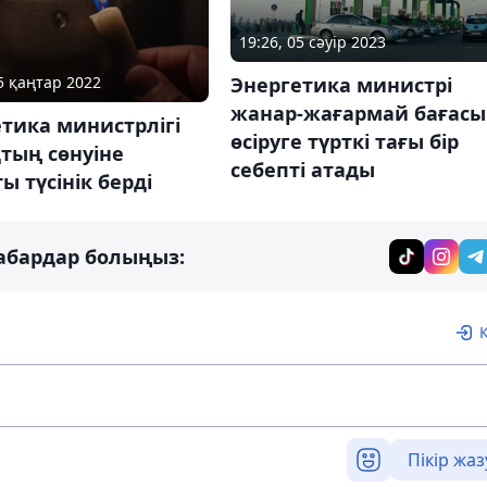
19:26, 05 сәуір 2023
Энергетика министрі
25 қаңтар 2022
жанар-жағармай бағасы
тика министрлігі
өсіруге түрткі тағы бір
тың сөнуіне
себепті атады
ы түсінік берді
абардар болыңыз:
Пікір жаз