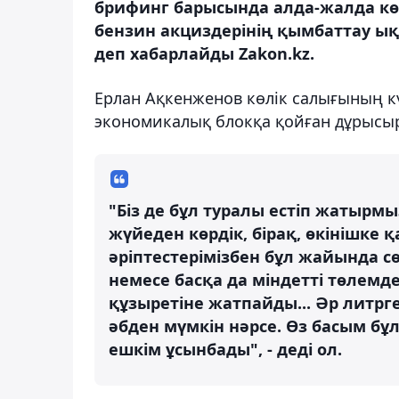
брифинг барысында алда-жалда кө
бензин акциздерінің қымбаттау ықт
деп хабарлайды Zakon.kz.
Ерлан Ақкенженов көлік салығының 
экономикалық блокқа қойған дұрысы
"Біз де бұл туралы естіп жатырм
жүйеден көрдік, бірақ, өкінішке 
әріптестерімізбен бұл жайында с
немесе басқа да міндетті төлемд
құзыретіне жатпайды... Әр литрге
әбден мүмкін нәрсе. Өз басым бұл
ешкім ұсынбады", - деді ол.