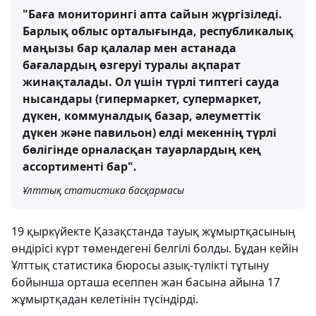
"Баға мониторингі апта сайын жүргізіледі.
Барлық облыс орталығында, республикалық
маңызы бар қалалар мен астанада
бағалардың өзгеруі туралы ақпарат
жинақталады. Ол үшін түрлі типтегі сауда
нысандары (гипермаркет, супермаркет,
дүкен, коммуналдық базар, әлеуметтік
дүкен және павильон) елді мекеннің түрлі
бөлігінде орналасқан тауарлардың кең
ассортименті бар".
Ұлттық статистика басқармасы
19 қыркүйекте Қазақстанда тауық жұмыртқасының
өндірісі күрт төмендегені белгілі болды. Бұдан кейін
Ұлттық статистика бюросы азық-түлікті тұтыну
бойынша орташа есеппен жан басына айына 17
жұмыртқадан келетінін түсіндірді.