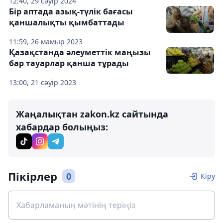
12:40, 29 сәуір 2024
Бір аптада азық-түлік бағасы
қаншалықты қымбаттады
11:59, 26 мамыр 2023
Қазақстанда әлеуметтік маңызы
бар тауарлар қанша тұрады
13:00, 21 сәуір 2023
Жаңалықтан zakon.kz сайтында
хабардар болыңыз:
Пікірлер
0
Кіру