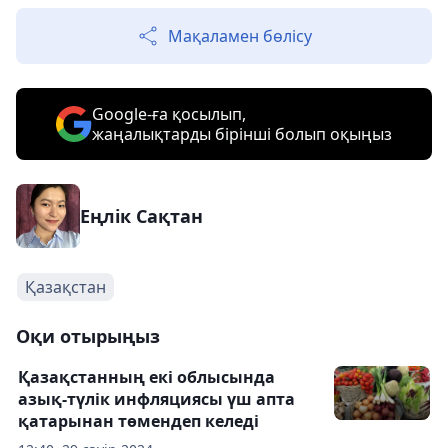
Мақаламен бөлісу
Google-ға қосылып,
жаңалықтарды бірінші болып оқыңыз
Еңлік Сақтан
Қазақстан
Оқи отырыңыз
Қазақстанның екі облысында
азық-түлік инфляциясы үш апта
қатарынан төмендеп келеді