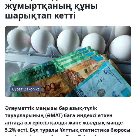
жұмыртқаның құны
шарықтап кетті
Сурет: Zakon.kz
Әлеуметтік маңызы бар азық-түлік
тауарларының (ӘМАТ) баға индексі өткен
аптада өзгеріссіз қалды және жылдық мәнде
5,2% өсті. Бұл туралы Ұлттық статистика бюросы