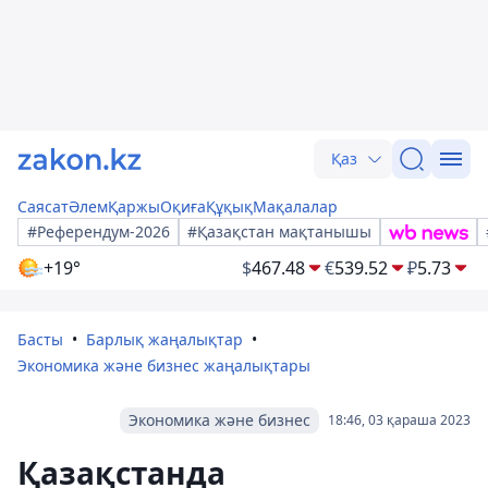
Қаз
Саясат
Әлем
Қаржы
Оқиға
Құқық
Мақалалар
#Референдум-2026
#Қазақстан мақтанышы
+19°
$
467.48
€
539.52
₽
5.73
Басты
Барлық жаңалықтар
Экономика және бизнес жаңалықтары
Экономика және бизнес
18:46, 03 қараша 2023
Қазақстанда