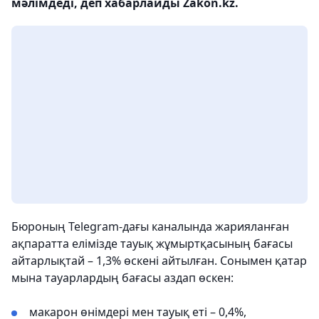
мәлімдеді, деп хабарлайды Zakon.kz.
Бюроның Telegram-дағы каналында жарияланған
ақпаратта елімізде тауық жұмыртқасының бағасы
айтарлықтай – 1,3% өскені айтылған. Сонымен қатар
мына тауарлардың бағасы аздап өскен:
макарон өнімдері мен тауық еті – 0,4%,