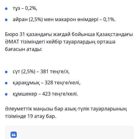
тұз – 0,2%,
айран (2,5%) мен макарон өнімдері – 0,1%.
Бюро 31 қазандағы жағдай бойынша Қазақстандағы
ӘМАT тізіміндегі кейбір тауарлардың орташа
бағасын атады:
сүт (2,5%) – 381 теңге/л,
қарақұмық – 328 теңге/келі,
құмшекер – 423 теңге/келі.
Әлеуметтік маңызы бар азық-түлік тауарларының
тізімінде 19 атау бар.