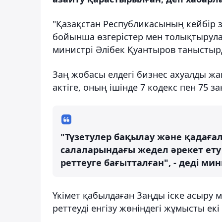
"Қазақстан Республикасының кейбір з
бойынша өзгерістер мен толықтырула
министрі Әлібек Қуантыров таныстыр
Заң жобасы елдегі бизнес ахуалды жа
актіге, оның ішінде 7 кодекс пен 75 з
"Түзетулер бақылау және қадаға
салаларындағы жедел әрекет ет
реттеуге бағытталған", - деді мин
Үкімет қабылдаған Заңды іске асыру м
реттеуді енгізу жөніндегі жұмысты екі