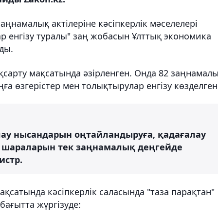
аңнамалық актілеріне кәсіпкерлік мәселелері
р енгізу туралы" заң жобасын Ұлттық экономика
ды.
қсарту мақсатында әзірленген. Онда 82 заңнамал
аңға өзгерістер мен толықтырулар енгізу көзделген
лау нысандарын оңтайландыруға, қадағалау
у шараларын тек заңнамалық деңгейде
истр.
ақсатында кәсіпкерлік саласында "таза парақтан"
 бағытта жүргізуде: