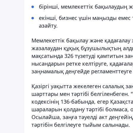
бірінші, мемлекеттік бақылаудың ж
екінші, бизнес үшін маңызды емес 
азайту.
Мемлекеттік бақылау және қадағалау
жазалаудан құқық бұзушылықтың алды
мақсатында 326 түзетуді қамтитын заң
нысандарын ретке келтіруге, қадағал
заңнамалық деңгейде регламенттеуге 
Қазіргі уақытта жекелеген салалық 
шарттары мен тәртібі белгіленбеген. 
кодексінің 136-бабында, егер Қазақс
шараларын қолдану тәртібі болмаса, 
Осылайша, заңға тәуелді акт деңгейін
тәртібін белгілеуге тыйым салынады.