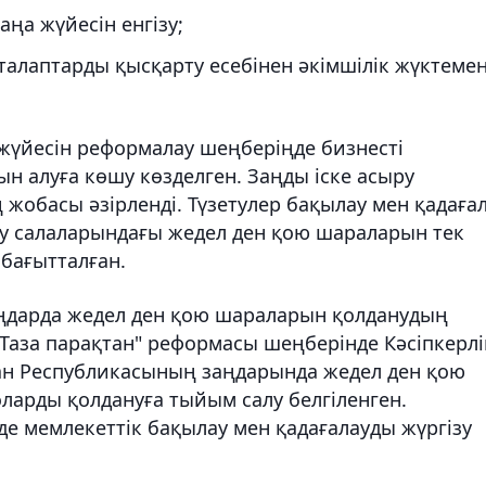
аңа жүйесін енгізу;
талаптарды қысқарту есебінен әкімшілік жүктемен
 жүйесін реформалау шеңберіңде бизнесті
н алуға көшу көзделген. Заңды іске асыру
 жобасы әзірленді. Түзетулер бақылау мен қадаға
ау салаларындағы жедел ден қою шараларын тек
бағытталған.
заңдарда жедел ден қою шараларын қолданудың
"Таза парақтан" реформасы шеңберінде Кәсіпкерлі
тан Республикасының заңдарында жедел ден қою
оларды қолдануға тыйым салу белгіленген.
де мемлекеттік бақылау мен қадағалауды жүргізу