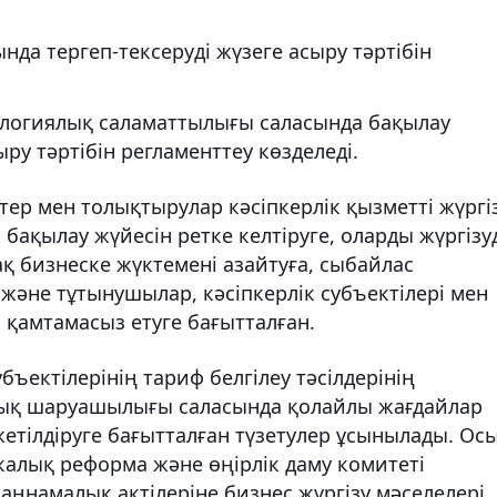
нда тергеп-тексеруді жүзеге асыру тәртібін
логиялық саламаттылығы саласында бақылау
ру тәртібін регламенттеу көзделеді.
тер мен толықтырулар кәсіпкерлік қызметті жүргі
бақылау жүйесін ретке келтіруге, оларды жүргізу
ақ бизнеске жүктемені азайтуға, сыбайлас
және тұтынушылар, кәсіпкерлік субъектілері мен
н қамтамасыз етуге бағытталған.
бъектілерінің тариф белгілеу тәсілдерінің
ық шаруашылығы саласында қолайлы жағдайлар
 жетілдіруге бағытталған түзетулер ұсынылады. Ос
алық реформа және өңірлік даму комитеті
аңнамалық актілеріне бизнес жүргізу мәселелері