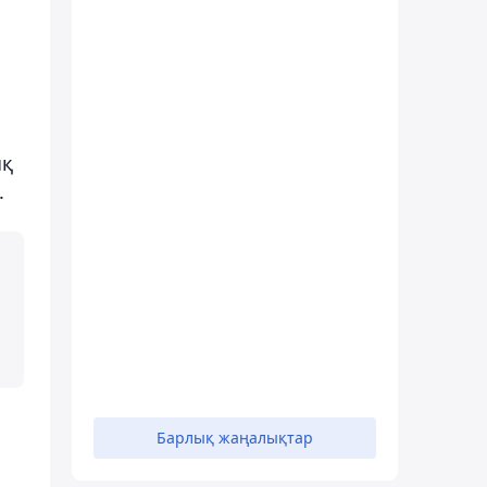
ық
.
Барлық жаңалықтар