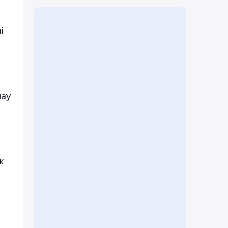
і
лау
к