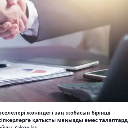
әселелері жөніндегі заң жобасын бірінші
іпкерлерге қатысты маңызды емес талаптар
йды Zakon.kz.