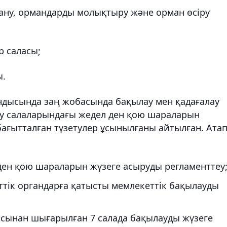
алану, ормандарды молықтыру және орман өсіру
р саласы;
ы.
ындысында заң жобасында бақылау мен қадағалау
лау салаларындағы жедел ден қою шараларын
ағытталған түзетулер ұсынылғаны айтылған. Ата
ден қою шараларын жүзеге асыруды регламенттеу
тік органдарға қатысты мемлекеттік бақылауды
аясынан шығарылған 7 салада бақылауды жүзеге