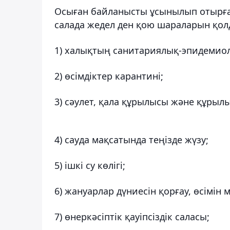
Осыған байланысты ұсынылып отырға
салада жедел ден қою шараларын қолд
1) халықтың санитариялық-эпидемио
2) өсімдіктер карантині;
3) сәулет, қала құрылысы және құрылы
4) сауда мақсатында теңізде жүзу;
5) ішкі су көлігі;
6) жануарлар дүниесін қорғау, өсімін
7) өнеркәсіптік қауіпсіздік саласы;