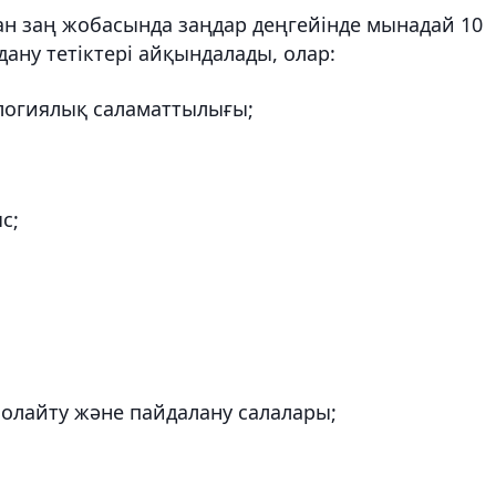
н заң жобасында заңдар деңгейінде мынадай 10
ану тетіктері айқындалады, олар:
логиялық саламаттылығы;
с;
 молайту және пайдалану салалары;