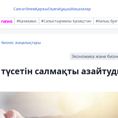
Саясат
Әлем
Қаржы
Оқиға
Құқық
Мақалалар
#Қазақмыс
#Салыстырмалы Қазақстан
#Халық бухг
е бизнес жаңалықтары
Экономика және бизн
 түсетін салмақты азайту