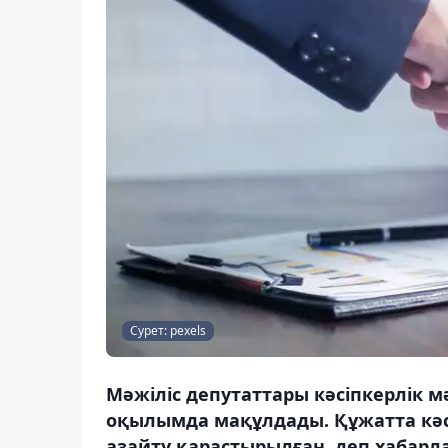
Сурет: pexels
Мәжіліс депутаттары кәсіпкерлік м
оқылымда мақұлдады. Құжатта кәс
азайту қарастырылған, деп хабарла