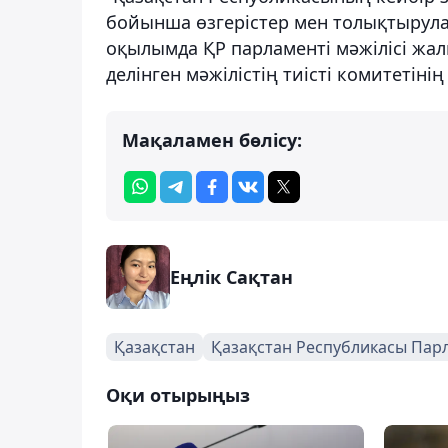
бойынша өзгерістер мен толықтырула
оқылымда ҚР парламенті мәжілісі жал
делінген мәжілістің тиісті комитетін
Мақаламен бөлісу:
Еңлік Сақтан
Қазақстан
Қазақстан Республикасы Парл
Оқи отырыңыз