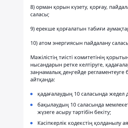
8) орман қорын күзету, қорғау, пайд
саласы;
9) ерекше қорғалатын табиғи аумақта
10) атом энергиясын пайдалану салас
Мәжілістің тиісті комитетінің қорыт
нысандарын ретке келтіруге, қадаға
заңнамалық деңгейде регламентеуге б
айтқанда:
қадағалаудың 10 саласында жедел 
бақылаудың 10 саласында мемлекет
жүзеге асыру тәртібін бекіту;
Кәсіпкерлік кодекстің қолданылу 