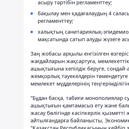
асыру тәртібін регламенттеу;
бақылау мен қадағалаудың 4 саласы
регламенттеу;
халықтың санитариялық-эпидемио
мақсатында сатып алуды жүзеге асы
Заң жобасы арқылы енгізілген өзгеріс
жағдайларын жақсартуға, мемлекеттік 
ашықтығына кепілдік беруге, сондай-
жемқорлық тәуекелдерін төмендетуге 
мемлекет мүдделерінің теңгерімділігі
"Бұдан басқа, табиғи монополиялар су
ашықтығын қамтамасыз ету және бал
жасау бөлігінде кәсіпкерлік қызметті
айтылғандарға байланысты, Экономик
"Қазақстан Республикасының кейбір з