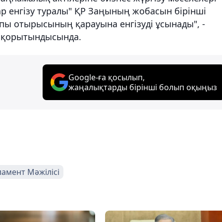
р енгізу туралы" ҚР Заңының жобасын бірінші
пы отырысының қарауына енгізуді ұсынады", -
ің қорытындысында.
Google-ға қосылып,
жаңалықтарды бірінші болып оқыңыз
амент Мәжілісі