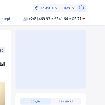
Алматы
Қаз
+24°
$
469.93
€
541.64
₽
5.71
алтері
ес
ды
Соңғы
Танымал