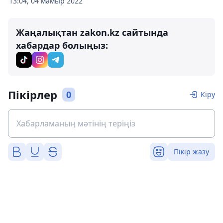
13:04, 04 мамыр 2022
Жаңалықтан zakon.kz сайтында
хабардар болыңыз:
Пікірлер
0
Кіру
Пікір жазу