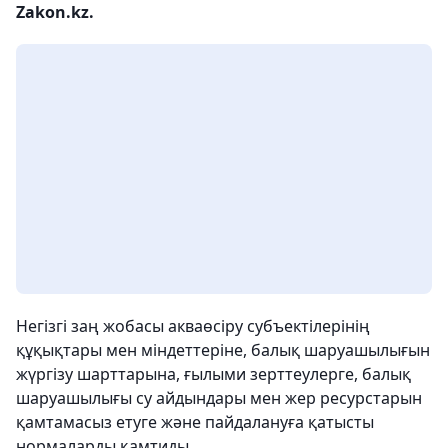
Zakon.kz.
Негізгі заң жобасы акваөсіру субъектілерінің
құқықтары мен міндеттеріне, балық шаруашылығын
жүргізу шарттарына, ғылыми зерттеулерге, балық
шаруашылығы су айдындары мен жер ресурстарын
қамтамасыз етуге және пайдалануға қатысты
нормаларды қамтиды.