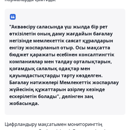
"Акваөсіру саласында үш жылда бір рет
өткізілетін оның даму жағдайын бағалау
негізінде мемлекеттік саясат құралдарын
енгізу жоспарланып отыр. Осы мақсатта
бюджет қаражаты есебінен консалтингтік
компаниялар мен талдау орталықтарын,
қоғамдық салалық одақтар мен
қауымдастықтарды тарту көзделген.
Бағалау нәтижелері Мемлекеттік жоспарлау
жүйесінің құжаттарын әзірлеу кезінде
ескерілетін болады", делінген заң
жобасында.
Цифрландыру мақсатымен мониторингтің