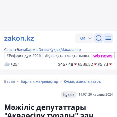
Қаз
Саясат
Әлем
Қаржы
Оқиға
Құқық
Мақалалар
#Референдум-2026
#Қазақстан мақтанышы
+25°
$
467.48
€
539.52
₽
5.73
Басты
Барлық жаңалықтар
Құқық жаңалықтары
Құқық
11:07, 20 қараша 2024
Мәжіліс депутаттары
"Акваөсіру туралы" заң