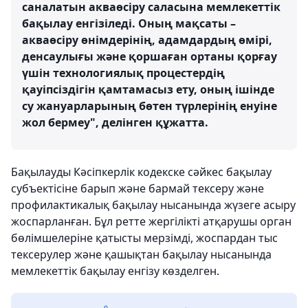
саналатын акваөсіру саласына мемлекеттік
бақылау енгізіледі. Оның мақсаты –
акваөсіру өнімдерінің, адамдардың өмірі,
денсаулығы және қоршаған ортаны қорғау
үшін технологиялық процестердің
қауіпсіздігін қамтамасыз ету, оның ішінде
су жануарларының бөтен түрлерінің енуіне
жол бермеу", делінген құжатта.
Бақылауды Кәсіпкерлік кодекске сәйкес бақылау
субъектісіне барып және бармай тексеру және
профилактикалық бақылау нысанында жүзеге асыру
жоспарланған. Бұл ретте жергілікті атқарушы орган
бөлімшелеріне қатысты мерзімді, жоспардан тыс
тексерулер және қашықтан бақылау нысанында
мемлекеттік бақылау енгізу көзделген.