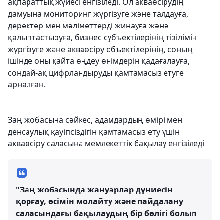
ақпараттық жүйесі енгізіледі. Ол акваөсірудің
дамуына мониторинг жүргізуге және талдауға,
деректер мен мәліметтерді жинауға және
қалыптастыруға, бизнес субъектілерінің тізілімін
жүргізуге және акваөсіру объектілерінің, соның
ішінде оны қайта өңдеу өнімдерін қадағалауға,
сондай-ақ цифрландыруды қамтамасыз етуге
арналған.
Заң жобасына сәйкес, адамдардың өмірі мен
денсаулық қауіпсіздігін қамтамасыз ету үшін
акваөсіру саласына мемлекеттік бақылау енгізіледі
"Заң жобасында жануарлар дүниесін
қорғау, өсімін молайту және пайдалану
саласындағы бақылаудың бір бөлігі болып