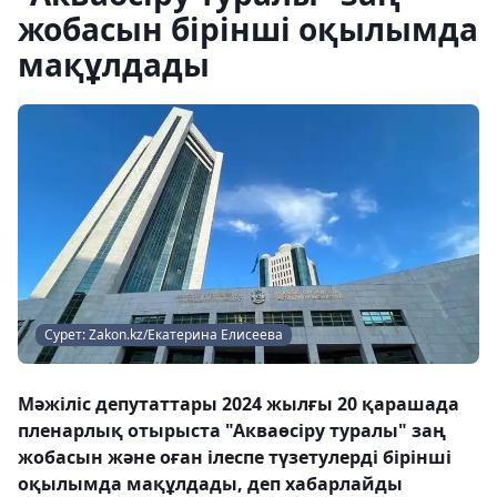
жобасын бірінші оқылымда
мақұлдады
Сурет: Zakon.kz/Екатерина Елисеева
Мәжіліс депутаттары 2024 жылғы 20 қарашада
пленарлық отырыста "Акваөсіру туралы" заң
жобасын және оған ілеспе түзетулерді бірінші
оқылымда мақұлдады, деп хабарлайды