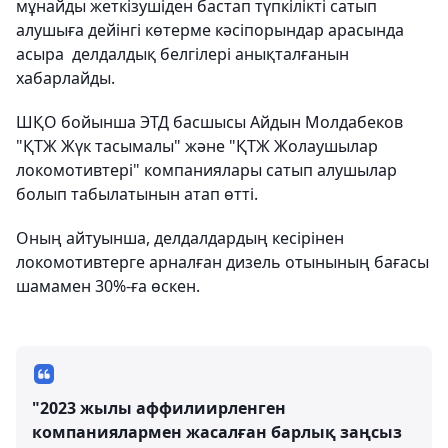
мұнайды жеткізушіден бастап түпкілікті сатып
алушыға дейінгі көтерме кәсіпорындар арасында
асыра делдалдық белгілері анықталғанын
хабарлайды.
ШҚО бойынша ЭТД басшысы Айдын Молдабеков
"ҚТЖ Жүк тасымалы" және "ҚТЖ Жолаушылар
локомотивтері" компаниялары сатып алушылар
болып табылатынын атап өтті.
Оның айтуынша, делдалдардың кесірінен
локомотивтерге арналған дизель отынының бағасы
шамамен 30%-ға өскен.
"2023 жылы аффилиирленген
компаниялармен жасалған барлық заңсыз