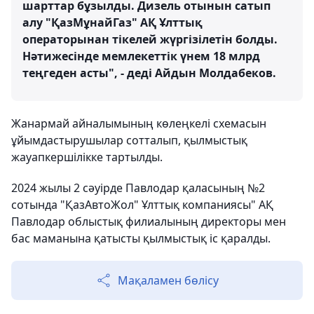
шарттар бұзылды. Дизель отынын сатып
алу "ҚазМұнайГаз" АҚ Ұлттық
операторынан тікелей жүргізілетін болды.
Нәтижесінде мемлекеттік үнем 18 млрд
теңгеден асты", - деді Айдын Молдабеков.
Жанармай айналымының көлеңкелі схемасын
ұйымдастырушылар сотталып, қылмыстық
жауапкершілікке тартылды.
2024 жылы 2 сәуірде Павлодар қаласының №2
сотында "ҚазАвтоЖол" Ұлттық компаниясы" АҚ
Павлодар облыстық филиалының директоры мен
бас маманына қатысты қылмыстық іс қаралды.
Мақаламен бөлісу