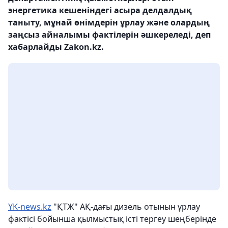
энергетика кешеніндегі асыра делдалдық
таныту, мұнай өнімдерін ұрлау және олардың
заңсыз айналымы фактілерін әшкереледі, деп
хабарлайды Zakon.kz.
YK-news.kz
"ҚТЖ" АҚ-дағы дизель отынын ұрлау
фактісі бойынша қылмыстық істі тергеу шеңберінде