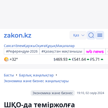
Қаз
Саясат
Әлем
Қаржы
Оқиға
Құқық
Мақалалар
#Референдум-2026
#Қазақстан мақтанышы
+32°
$
469.93
€
541.64
₽
5.71
Басты
Барлық жаңалықтар
Экономика және бизнес жаңалықтары
Экономика және бизнес
19:10, 02 сәуір 2024
ШҚО-да теміржолға