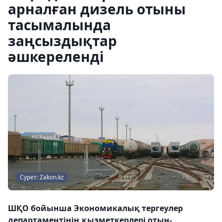
арналған дизель отыны
тасымалында
заңсыздықтар
әшкереленді
Сурет: Zakon.kz
ШҚО бойынша Экономикалық тергеулер
департаментінің қызметкерлері отын-