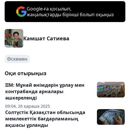
Google-ға қосылып,
жаңалықтарды бірінші болып оқыңыз
Камшат Сатиева
Өскемен
Оқи отырыңыз
ІІМ: Мұнай өнімдерін ұрлау мен
контрабанда арналары
әшкереленді
09:04, 26 қараша 2025
Солтүстік Қазақстан облысында
мемлекеттік бағдарламаның
ақшасы ұрланды