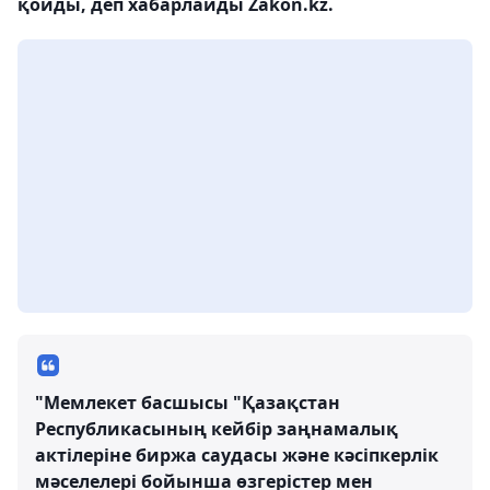
қойды, деп хабарлайды Zakon.kz.
"Мемлекет басшысы "Қазақстан
Республикасының кейбір заңнамалық
актілеріне биржа саудасы және кәсіпкерлік
мәселелері бойынша өзгерістер мен