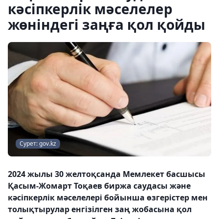
кәсіпкерлік мәселелер
жөніндегі заңға қол қойды
Сурет: gov.kz
2024 жылы 30 желтоқсанда Мемлекет басшысы
Қасым-Жомарт Тоқаев биржа саудасы және
кәсіпкерлік мәселелері бойынша өзгерістер мен
толықтырулар енгізілген заң жобасына қол