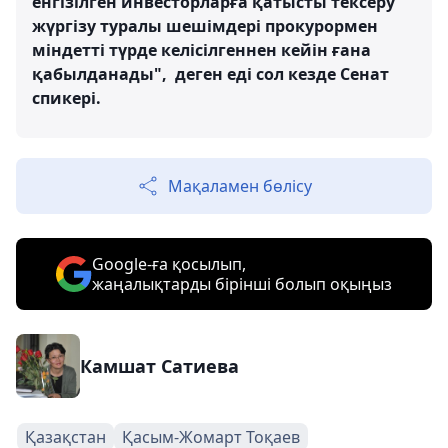
енгізілген инвесторларға қатысты тексеру
жүргізу туралы шешімдері прокурормен
міндетті түрде келісілгеннен кейін ғана
қабылданады", деген еді сол кезде Сенат
спикері.
Мақаламен бөлісу
Google-ға қосылып,
жаңалықтарды бірінші болып оқыңыз
Камшат Сатиева
Қазақстан
Қасым-Жомарт Тоқаев