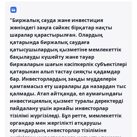
"Биржалық сауда және инвестиция
жөніндегі заңға сәйкес бірқатар нақты
шаралар қарастырылған. Олардың
қатарында биржалық саудаға
қатысушылардың қызметіне мемлекеттік
бақылауды күшейту және тауар
биржаларын шағын кәсіпкерлік субъектілері
қатарынан алып тастау сияқты қадамдар
бар. Инвесторлардың заңды мүдделерін
қамтамасыз ету шаралары да назардан тыс
қалмады. Атап айтқанда, ел аумағындағы
инвестициялық қызмет туралы деректерді
пайдалану үшін арнайы инвесторлар
тізілімі жүргізіледі. Бұл ретте, мемлекеттік
органдар мен жергілікті атқарушы
органдардың инвесторлар тізіліміне