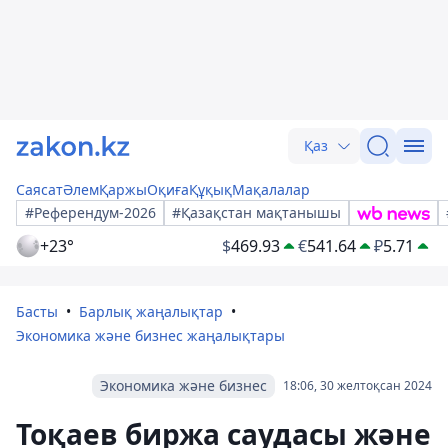
Қаз
Саясат
Әлем
Қаржы
Оқиға
Құқық
Мақалалар
#Референдум-2026
#Қазақстан мақтанышы
+23°
$
469.93
€
541.64
₽
5.71
Басты
Барлық жаңалықтар
Экономика және бизнес жаңалықтары
Экономика және бизнес
18:06, 30 желтоқсан 2024
Тоқаев биржа саудасы және