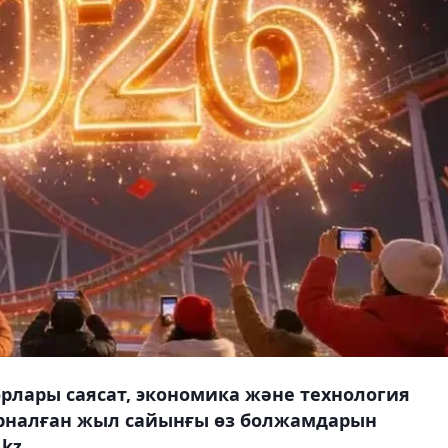
торлары саясат, экономика және технология
арналған жыл сайынғы өз болжамдарын
kz.