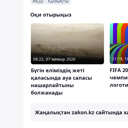
АҚШ
Қызықты
Оқи отырыңыз
21:19, 
08:22, 07 мамыр 2026
FIFA 
Бүгін еліміздің жеті
чемпи
қаласында ауа сапасы
логот
нашарлайтыны
болжанады
Жаңалықтан zakon.kz сайтында х