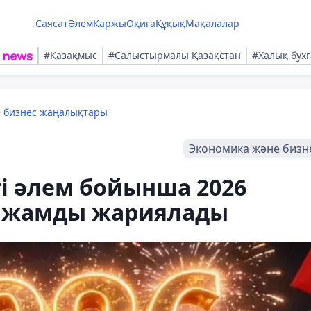
Саясат
Әлем
Қаржы
Оқиға
Құқық
Мақалалар
#Қазақмыс
#Салыстырмалы Қазақстан
#Халық бухг
е бизнес жаңалықтары
Экономика және бизн
еті әлем бойынша 2026
олжамды жариялады