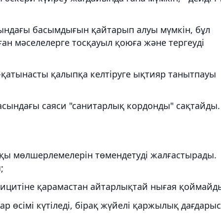
ындағы басымдығын қайтарып алуы мүмкін, бұл
ған мәселелерге тосқауыл қоюға және тергеуді
қатынасты қалыпқа келтіруге ықтияр танытпауы
асындағы саяси "санитарлық кордонды" сақтайды.
ақы мөлшерлемелерін төмендетуді жалғастырады.
;
ицитіне қарамастан айтарлықтай нығая қоймайд
р өсімі күтіледі, бірақ жүйелі қаржылық дағдарыс