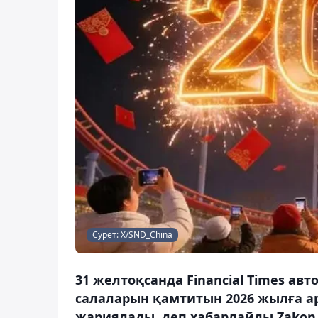
Сурет: Х/SND_China
31 желтоқсанда Financial Times ав
салаларын қамтитын 2026 жылға 
жариялады, деп хабарлайды Zakon.