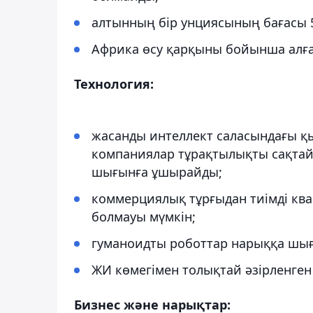
алтынның бір унциясының бағасы 5
Африка өсу қарқыны бойынша алға
Технология:
жасанды интеллект саласындағы қы
компаниялар тұрақтылықты сақтай
шығынға ұшырайды;
коммерциялық тұрғыдан тиімді ква
болмауы мүмкін;
гуманоидты роботтар нарыққа шыға
ЖИ көмегімен толықтай әзірленген
Бизнес және нарықтар: