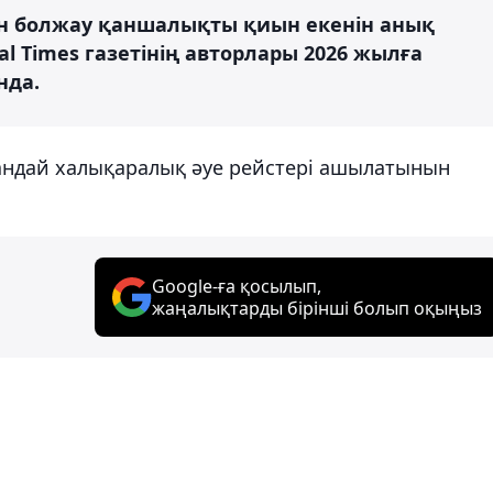
уын болжау қаншалықты қиын екенін анық
cial Times газетінің авторлары 2026 жылға
нда.
қандай халықаралық әуе рейстері ашылатынын
Google-ға қосылып,
жаңалықтарды бірінші болып оқыңыз