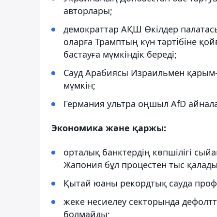
авторлары;
демократтар АҚШ Өкілдер палатас
оларға Трамптың күн тәртібіне қой
бастауға мүмкіндік береді;
Сауд Арабиясы Израильмен қарым-
мүмкін;
Германия ультра оңшыл AfD айнал
Экономика және қаржы:
орталық банктердің көпшілігі сый
Жапония бұл процестен тыс қалады
Қытай юаны рекордтық сауда проф
жеке несиелеу секторында дефолтта
болмайды;