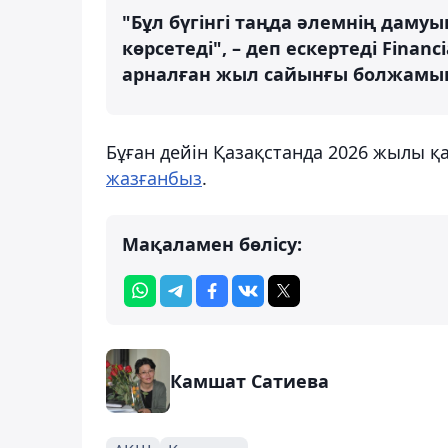
"Бұл бүгінгі таңда әлемнің дам
көрсетеді", – деп ескертеді Finan
арналған жыл сайынғы болжамы
Бұған дейін Қазақстанда 2026 жылы 
жазғанбыз
.
Мақаламен бөлісу:
Камшат Сатиева