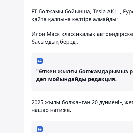
FТ болжамы бойынша, Tesla АҚШ, Еу
қайта қалпына келтіре алмайды;
Илон Маск классикалық автоөндіріске
басымдық береді.
"Өткен жылғы болжамдарымыз ре
деп мойындайды редакция.
2025 жылы болжанған 20 дүниенің жет
нашар нәтиже.