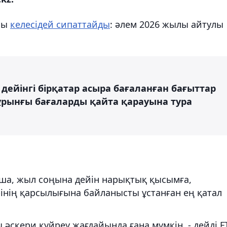
сы
келесідей сипаттайды
: әлем 2026 жылы айтулы
дейінгі бірқатар асыра бағаланған бағыттар
бұрынғы бағаларды қайта қарауына тура
нша, жыл соңына дейін нарықтық қысымға,
рінің қарсылығына байланысты ұстанған ең қатал
әскери күйреу жағдайында ғана мүмкін, - дейді F