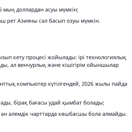
 мың доллардан асуы мүмкін;
ш рет Азияны сәл басып озуы мүмкін.
зып кету процесі жойылады: ірі технологиялық
ды, ал венчурлық және кішігірім ойыншылар
нттық компьютер күтілгендей, 2026 жылы пайда
ды, бірақ бағасы удай қымбат болады;
 ән әлемдік чарттарда көшбасшы бола алмайды.