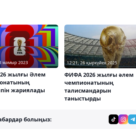
18 мамыр 2023
12:21, 26 қыркүйек 2025
2026 жылғы Әлем
ФИФА 2026 жылғы әлем
онатының
чемпионатының
ипін жариялады
талисмандарын
таныстырды
абардар болыңыз: