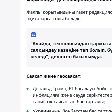
Жалпы қорытындыны газет редакция
оқиғаларға толы болады.
"Алайда, технологиядан қаржыға 
салқындау кезеңіне тап болып, 
келеді", делінген басылымда.
Саясат және геосаясат:
Дональд Трамп, FT бағалауы бойы
инфляцияға және сауда серіктесте
тарифтік саясаттан бас тартады;
Украинаның Донбасстан бас тартуы 