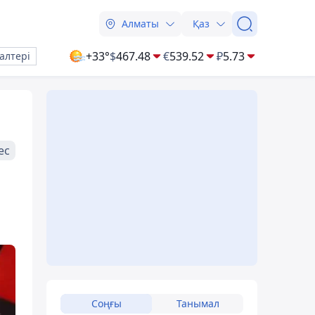
Алматы
Қаз
+33°
$
467.48
€
539.52
₽
5.73
алтері
ес
Соңғы
Танымал