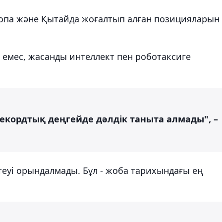
ропа және Қытайда жоғалтып алған позицияларын
 емес, жасанды интеллект пен роботаксиге
кордтық деңгейде дәлдік таныта алмады", –
еуі орындалмады. Бұл - жоба тарихындағы ең