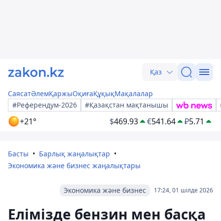
Қаз
Саясат
Әлем
Қаржы
Оқиға
Құқық
Мақалалар
#Референдум-2026
#Қазақстан мақтанышы
+21°
$
469.93
€
541.64
₽
5.71
Басты
Барлық жаңалықтар
Экономика және бизнес жаңалықтары
Экономика және бизнес
17:24, 01 шілде 2026
Елімізде бензин мен басқа