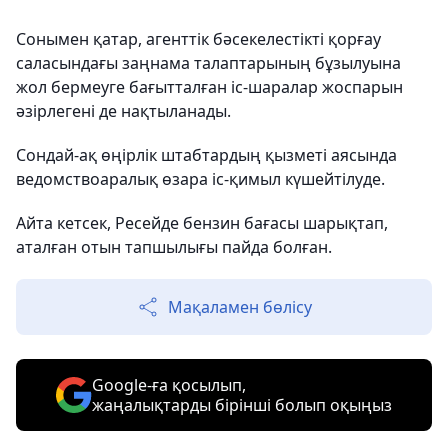
Сонымен қатар, агенттік бәсекелестікті қорғау
саласындағы заңнама талаптарының бұзылуына
жол бермеуге бағытталған іс-шаралар жоспарын
әзірлегені де нақтыланады.
Сондай-ақ өңірлік штабтардың қызметі аясында
ведомствоаралық өзара іс-қимыл күшейтілуде.
Айта кетсек, Ресейде бензин бағасы шарықтап,
аталған отын тапшылығы пайда болған.
Мақаламен бөлісу
Google-ға қосылып,
жаңалықтарды бірінші болып оқыңыз