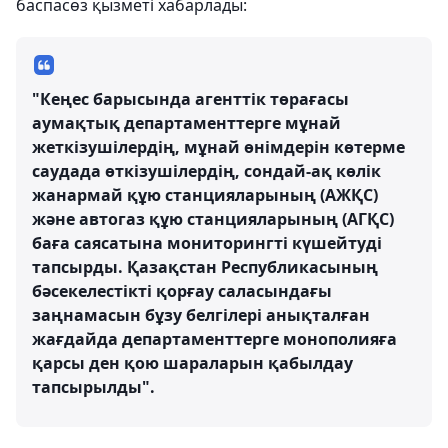
баспасөз қызметі хабарлады:
"Кеңес барысында агенттік төрағасы
аумақтық департаменттерге мұнай
жеткізушілердің, мұнай өнімдерін көтерме
саудада өткізушілердің, сондай-ақ көлік
жанармай құю станцияларының (АЖҚС)
және автогаз құю станцияларының (АГҚС)
баға саясатына мониторингті күшейтуді
тапсырды. Қазақстан Республикасының
бәсекелестікті қорғау саласындағы
заңнамасын бұзу белгілері анықталған
жағдайда департаменттерге монополияға
қарсы ден қою шараларын қабылдау
тапсырылды".