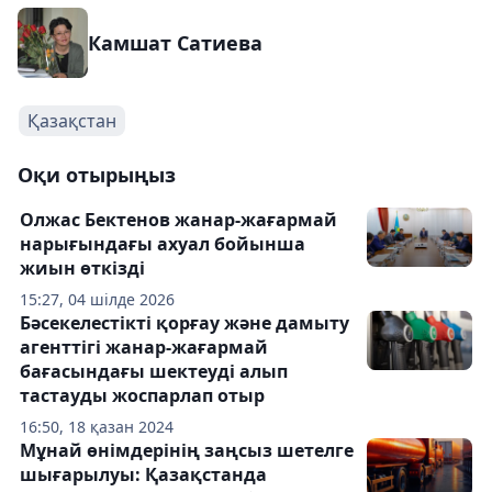
Камшат Сатиева
Қазақстан
Оқи отырыңыз
Олжас Бектенов жанар-жағармай
нарығындағы ахуал бойынша
жиын өткізді
15:27, 04 шілде 2026
Бәсекелестікті қорғау және дамыту
агенттігі жанар-жағармай
бағасындағы шектеуді алып
тастауды жоспарлап отыр
16:50, 18 қазан 2024
Мұнай өнімдерінің заңсыз шетелге
шығарылуы: Қазақстанда