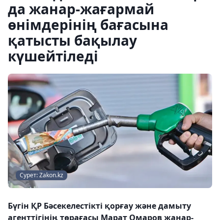
да жанар-жағармай
өнімдерінің бағасына
қатысты бақылау
күшейтіледі
Сурет: Zakon.kz
Бүгін ҚР Бәсекелестікті қорғау және дамыту
агенттігінің төрағасы Марат Омаров жанар-