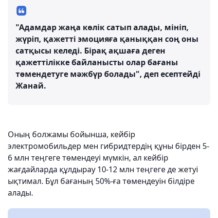
"Адамдар жаңа көлік сатып алады, мініп,
жүріп, қажетті эмоцияға қаныққан соң оны
сатқысы келеді. Бірақ ақшаға деген
қажеттілікке байланысты олар бағаны
төмендетуге мәжбүр болады", деп есептейді
Жанай.
Оның болжамы бойынша, кейбір
электромобильдер мен гибридтердің құны бірден 5-
6 млн теңгеге төмендеуі мүмкін, ал кейбір
жағдайларда құлдырау 10-12 млн теңгеге де жетуі
ықтимал. Бұл бағаның 50%-ға төмендеуін білдіре
алады.