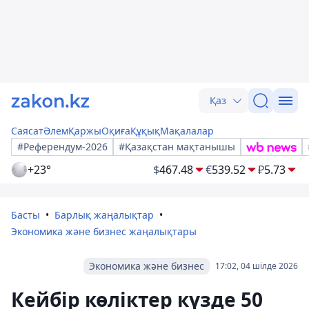
Қаз
Саясат
Әлем
Қаржы
Оқиға
Құқық
Мақалалар
#Референдум-2026
#Қазақстан мақтанышы
+23°
$
467.48
€
539.52
₽
5.73
Басты
Барлық жаңалықтар
Экономика және бизнес жаңалықтары
Экономика және бизнес
17:02, 04 шілде 2026
Кейбір көліктер күзде 50