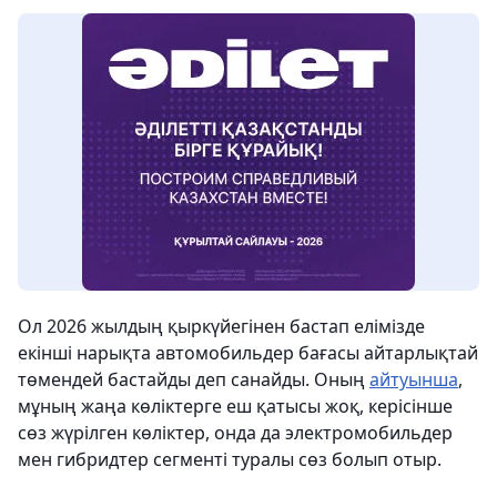
Ол 2026 жылдың қыркүйегінен бастап елімізде
екінші нарықта автомобильдер бағасы айтарлықтай
төмендей бастайды деп санайды. Оның
айтуынша
,
мұның жаңа көліктерге еш қатысы жоқ, керісінше
сөз жүрілген көліктер, онда да электромобильдер
мен гибридтер сегменті туралы сөз болып отыр.