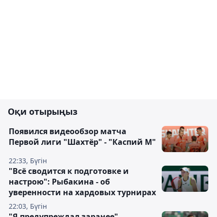
Оқи отырыңыз
Появился видеообзор матча
Первой лиги "Шахтёр" - "Каспий М"
22:33, Бүгін
"Всё сводится к подготовке и
настрою": Рыбакина - об
уверенности на хардовых турнирах
22:03, Бүгін
"Я предупреждал заранее".