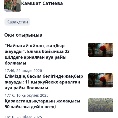
Камшат Сатиева
Қазақстан
Оқи отырыңыз
"Найзағай ойнап, жаңбыр
жауады". Еліміз бойынша 23
шілдеге арналған ауа райы
болжамы
17:46, 22 шілде 2026
Еліміздің басым бөлігінде жаңбыр
жауады: 11 қыркүйекке арналған
ауа райы болжамы
17:16, 10 қыркүйек 2025
Қазақстандықтардың жалақысы
50 пайызға дейін өседі
16:10, 28 шілде 2025