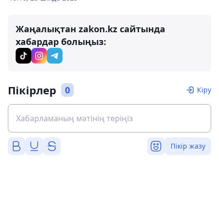
Жаңалықтан zakon.kz сайтында
хабардар болыңыз:
Пікірлер
0
Кіру
Пікір жазу