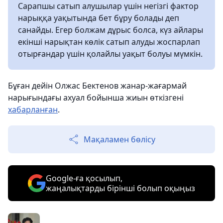
Сарапшы сатып алушылар үшін негізгі фактор
нарыққа уақытында бет бұру болады деп
санайды. Егер болжам дұрыс болса, күз айлары
екінші нарықтан көлік сатып алуды жоспарлап
отырғандар үшін қолайлы уақыт болуы мүмкін.
Бұған дейін Олжас Бектенов жанар-жағармай
нарығындағы ахуал бойынша жиын өткізгені
хабарланған
.
Мақаламен бөлісу
Google-ға қосылып,
жаңалықтарды бірінші болып оқыңыз