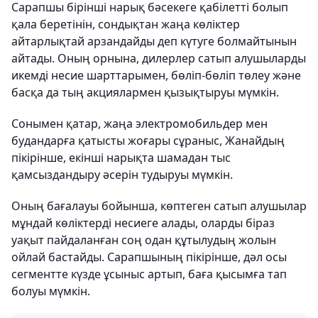
Сарапшы бірінші нарық бәсекеге қабілетті болып
қала беретінін, сондықтан жаңа көліктер
айтарлықтай арзандайды деп күтуге болмайтынын
айтады. Оның орнына, дилерлер сатып алушыларды
икемді несие шарттарымен, бөліп-бөліп төлеу және
басқа да тың акциялармен қызықтыруы мүмкін.
Сонымен қатар, жаңа электромобильдер мен
будандарға қатысты жоғары сұраныс, Жанайдың
пікірінше, екінші нарықта шамадан тыс
қамсыздандыру әсерін тудыруы мүмкін.
Оның бағалауы бойынша, көптеген сатып алушылар
мұндай көліктерді несиеге алады, оларды біраз
уақыт пайдаланған соң одан құтылудың жолын
ойлай бастайды. Сарапшының пікірінше, дәл осы
сегментте күзде ұсыныс артып, баға қысымға тап
болуы мүмкін.