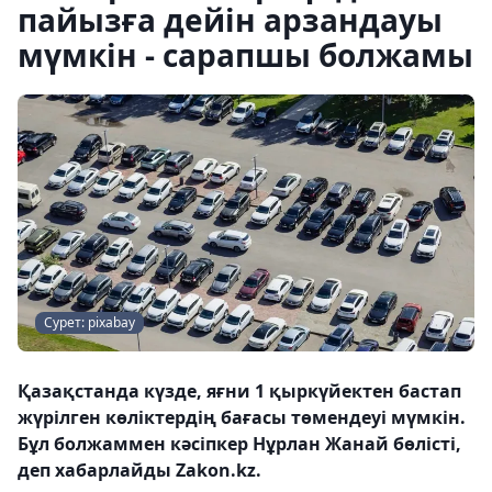
пайызға дейін арзандауы
мүмкін - сарапшы болжамы
Сурет: pixabay
Қазақстанда күзде, яғни 1 қыркүйектен бастап
жүрілген көліктердің бағасы төмендеуі мүмкін.
Бұл болжаммен кәсіпкер Нұрлан Жанай бөлісті,
деп хабарлайды Zakon.kz.