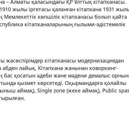
хана – Алматы қаласындағы ҚР Ұлттық кітапханасы.
 1910 жылы іргетасы қаланған кітапхана 1931 жыл
ің Мемлекеттік көпшілік кітапханасы болып қайта
республика кітапханаларының ғылыми-әдістемелік
ы жасөспірімдер кітапханасы модернизациядан
на әбден лайық. Кітапхана жанынан коворкинг-
ң бас қосатын әдеби және мәдени демалыс орнын
атында қызмет көрсетеді. Оқырмандарға қолайлы
тыныш аймақ), Single zone (жеке аймақ), Public spa
стырылған.