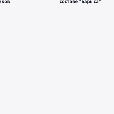
нков
составе "Барыса"