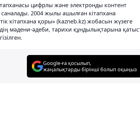
ітапханасы цифрлы және электронды контент
а саналады. 2004 жылы ашылған кітапхана
ік кітапхана қоры» (kazneb.kz) жобасын жүзеге
здің мәдени-әдеби, тарихи құндылықтарына қаты
ізілген.
Google-ға қосылып,
жаңалықтарды бірінші болып оқыңыз