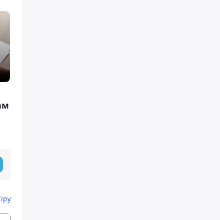
ам
Кіру