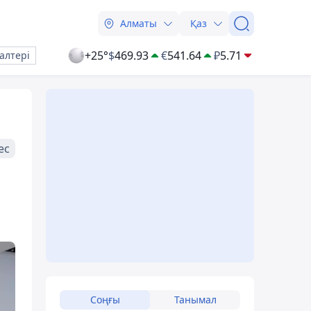
Алматы
Қаз
+25°
$
469.93
€
541.64
₽
5.71
алтері
ес
Соңғы
Танымал