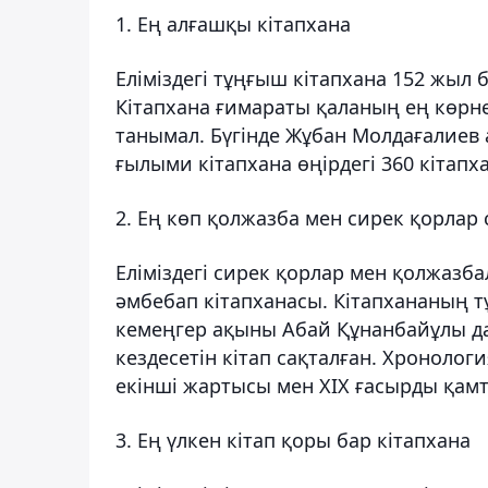
1. Ең алғашқы кітапхана
Еліміздегі тұңғыш кітапхана 152 жыл
Кітапхана ғимараты қаланың ең көрне
танымал. Бүгінде Жұбан Молдағалиев
ғылыми кітапхана өңірдегі 360 кітап
2. Ең көп қолжазба мен сирек қорлар 
Еліміздегі сирек қорлар мен қолжазб
әмбебап кітапханасы. Кітапхананың
кемеңгер ақыны Абай Құнанбайұлы да
кездесетін кітап сақталған. Хронолог
екінші жартысы мен XIX ғасырды қам
3. Ең үлкен кітап қоры бар кітапхана