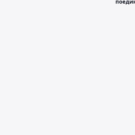
поеди