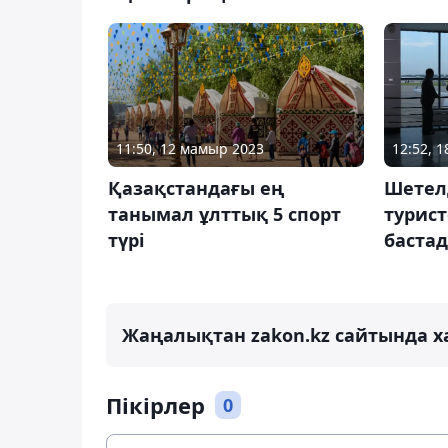
11:50, 12 мамыр 2023
12:52, 
Қазақстандағы ең
Шетел
танымал ұлттық 5 спорт
турист
түрі
баста
Жаңалықтан zakon.kz сайтында х
Пікірлер
0