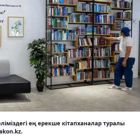
ліміздегі ең ерекше кітапханалар туралы
kon.kz.