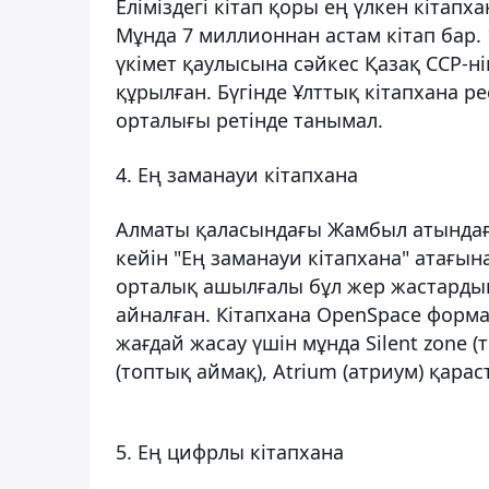
Еліміздегі кітап қоры ең үлкен кітап
Мұнда 7 миллионнан астам кітап бар.
үкімет қаулысына сәйкес Қазақ ССР-н
құрылған. Бүгінде Ұлттық кітапхана 
орталығы ретінде танымал.
4. Ең заманауи кітапхана
Алматы қаласындағы Жамбыл атындағ
кейін "Ең заманауи кітапхана" атағы
орталық ашылғалы бұл жер жастарды
айналған. Кітапхана OpenSpace форм
жағдай жасау үшін мұнда Silent zone (
(топтық аймақ), Atrium (атриум) қара
5. Ең цифрлы кітапхана