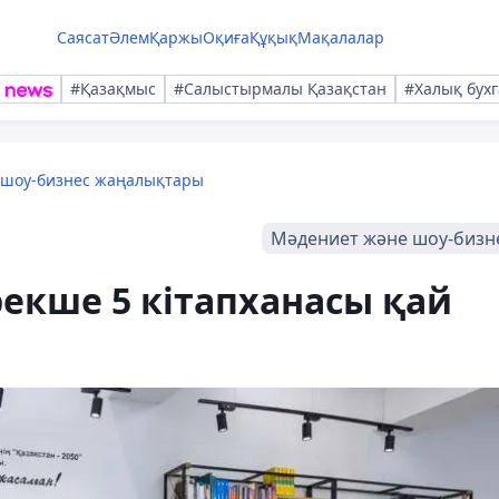
Саясат
Әлем
Қаржы
Оқиға
Құқық
Мақалалар
#Қазақмыс
#Салыстырмалы Қазақстан
#Халық бухг
 шоу-бизнес жаңалықтары
Мәдениет және шоу-бизн
екше 5 кітапханасы қай