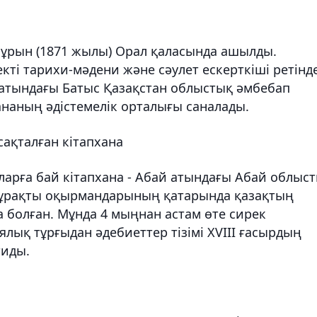
 бұрын (1871 жылы) Орал қаласында ашылды.
кті тарихи-мәдени және сәулет ескерткіші ретінд
 атындағы Батыс Қазақстан облыстық әмбебап
хананың әдістемелік орталығы саналады.
сақталған кітапхана
аларға бай кітапхана - Абай атындағы Абай облыс
 тұрақты оқырмандарының қатарында қазақтың
 болған. Мұнда 4 мыңнан астам өте сирек
иялық тұрғыдан әдебиеттер тізімі XVIII ғасырдың
тиды.