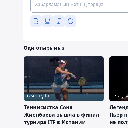
Оқи отырыңыз
17:43, Бүгін
17:21, Б
Теннисистка Соня
Леген
Жиенбаева вышла в финал
Пьер п
турнира ITF в Испании
не пол