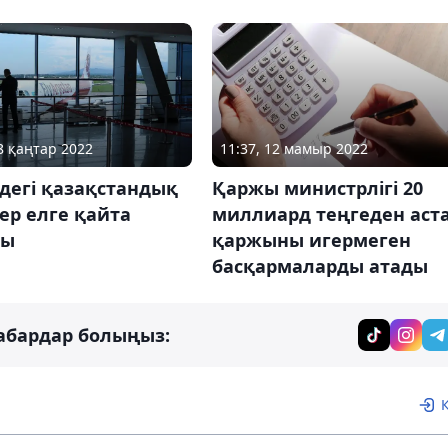
18 қаңтар 2022
11:37, 12 мамыр 2022
дегі қазақстандық
Қаржы министрлігі 20
ер елге қайта
миллиард теңгеден аст
ды
қаржыны игермеген
басқармаларды атады
абардар болыңыз: