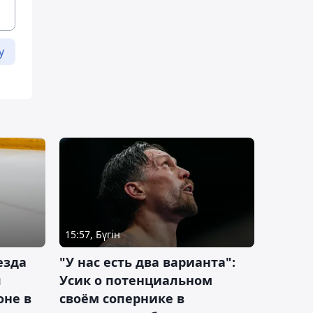
у
15:57, Бүгін
езда
"У нас есть два варианта":
я
Усик о потенциальном
оне в
своём сопернике в