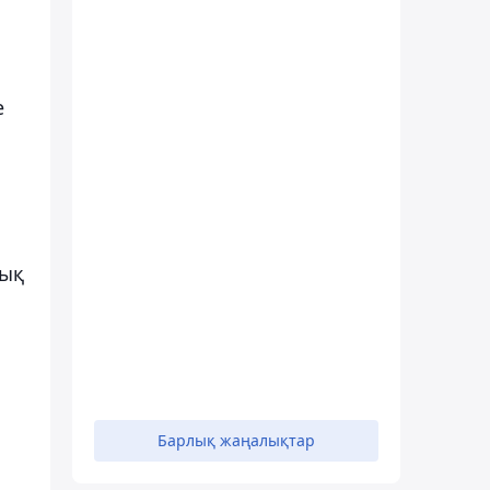
е
тық
Барлық жаңалықтар