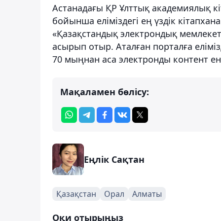
Астанадағы ҚР Ұлттық академиялық к
бойынша еліміздегі ең үздік кітапхан
«Қазақстандық электрондық мемлекетт
асырып отыр. Аталған порталға елімі
70 мыңнан аса электронды контент енг
Мақаламен бөлісу:
Еңлік Сақтан
Қазақстан
Орал
Алматы
Оқи отырыңыз