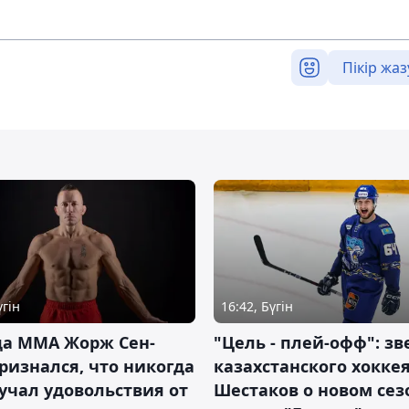
Пікір жаз
үгін
16:42, Бүгін
да ММА Жорж Сен-
"Цель - плей-офф": зв
ризнался, что никогда
казахстанского хокке
учал удовольствия от
Шестаков о новом сез