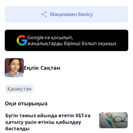
Мақаламен бөлісу
Google-ға қосылып,
жаңалықтарды бірінші болып оқыңыз
Еңлік Сақтан
Қазақстан
Оқи отырыңыз
Бүгін тамыз айында өтетін ҰБТ-ға
қатысу үшін өтініш қабылдау
басталды