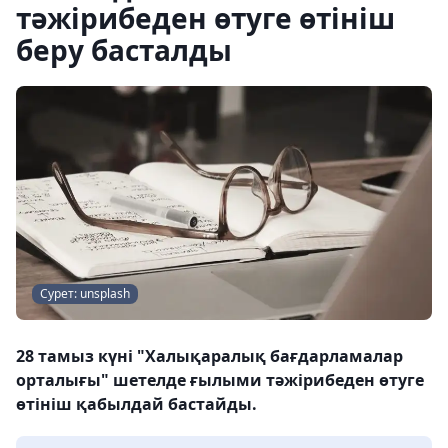
тәжірибеден өтуге өтініш
беру басталды
Сурет: unsplash
28 тамыз күні "Халықаралық бағдарламалар
орталығы" шетелде ғылыми тәжірибеден өтуге
өтініш қабылдай бастайды.