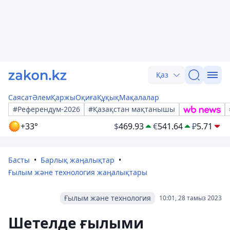
Қаз
Саясат
Әлем
Қаржы
Оқиға
Құқық
Мақалалар
#Референдум-2026
#Қазақстан мақтанышы
+33°
$
469.93
€
541.64
₽
5.71
Басты
Барлық жаңалықтар
Ғылым және технология жаңалықтары
Ғылым және технология
10:01, 28 тамыз 2023
Шетелде ғылыми