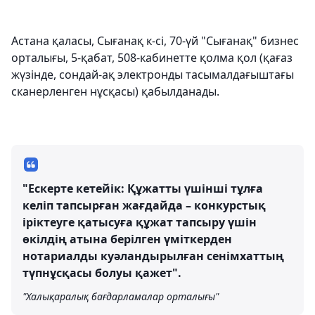
Астана қаласы, Сығанақ к-сі, 70-үй "Сығанақ" бизнес
орталығы, 5-қабат, 508-кабинетте қолма қол (қағаз
жүзінде, сондай-ақ электронды тасымалдағыштағы
сканерленген нұсқасы) қабылданады.
"Ескерте кетейік: Құжатты үшінші тұлға
келіп тапсырған жағдайда – конкурстық
іріктеуге қатысуға құжат тапсыру үшін
өкілдің атына берілген үміткерден
нотариалды куәландырылған сенімхаттың
түпнұсқасы болуы қажет".
"Халықаралық бағдарламалар орталығы"