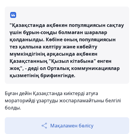
"Қазақстанда ақбөкен популяциясын сақтау
үшін бұрын-соңды болмаған шаралар
қолданылды. Көбіне оның популяциясын
тез қалпына келтіру және көбейту
мүмкіндігінің арқасында ақбөкен
Қазақстанның "Қызыл кітабына" енген
жоқ", - деді ол Орталық коммуникациялар
қызметінің брифингінде.
Бұған дейін Қазақстанда киіктерді атуға
мораторийді ұзартуды жоспарламайтыны белгілі
болды.
Мақаламен бөлісу