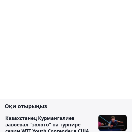
Оқи отырыңыз
Казахстанец Курмангалиев
завоевал "золото" на турнире
серии WTT Youth Contender в США