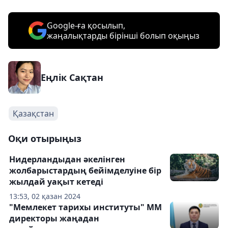
Google-ға қосылып,
жаңалықтарды бірінші болып оқыңыз
Еңлік Сақтан
Қазақстан
Оқи отырыңыз
Нидерландыдан әкелінген
жолбарыстардың бейімделуіне бір
жылдай уақыт кетеді
13:53, 02 қазан 2024
"Мемлекет тарихы институты" ММ
директоры жаңадан