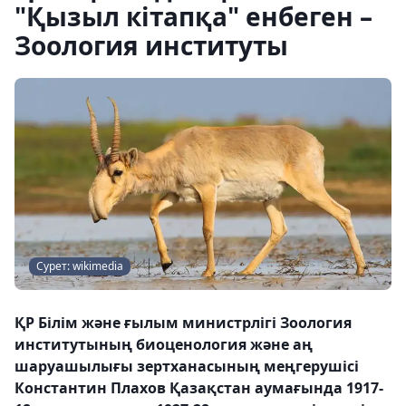
"Қызыл кітапқа" енбеген –
Зоология институты
Сурет: wikimedia
ҚР Білім және ғылым министрлігі Зоология
институтының биоценология және аң
шаруашылығы зертханасының меңгерушісі
Константин Плахов Қазақстан аумағында 1917-