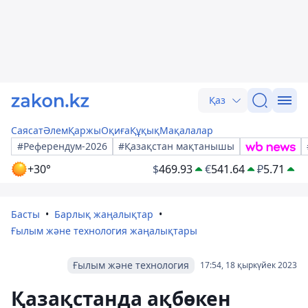
Қаз
Саясат
Әлем
Қаржы
Оқиға
Құқық
Мақалалар
#Референдум-2026
#Қазақстан мақтанышы
+30°
$
469.93
€
541.64
₽
5.71
Басты
Барлық жаңалықтар
Ғылым және технология жаңалықтары
Ғылым және технология
17:54, 18 қыркүйек 2023
Қазақстанда ақбөкен