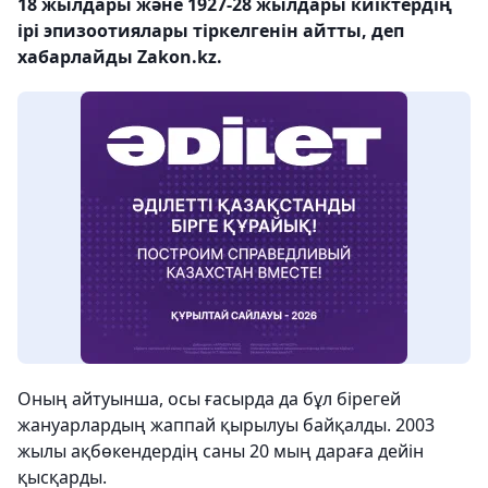
18 жылдары және 1927-28 жылдары киіктердің
ірі эпизоотиялары тіркелгенін айтты, деп
хабарлайды Zakon.kz.
Оның айтуынша, осы ғасырда да бұл бірегей
жануарлардың жаппай қырылуы байқалды. 2003
жылы ақбөкендердің саны 20 мың дараға дейін
қысқарды.