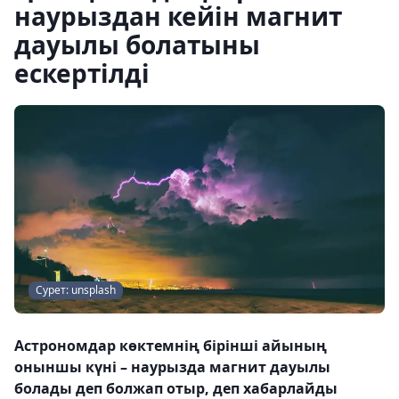
наурыздан кейін магнит
дауылы болатыны
ескертілді
Cурет: unsplash
Астрономдар көктемнің бірінші айының
оныншы күні – наурызда магнит дауылы
болады деп болжап отыр, деп хабарлайды