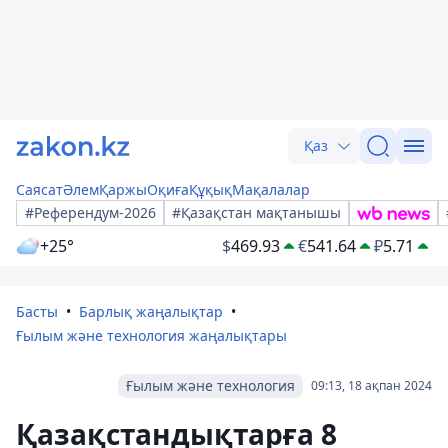
Қаз
Саясат
Әлем
Қаржы
Оқиға
Құқық
Мақалалар
#Референдум-2026
#Қазақстан мақтанышы
+25°
$
469.93
€
541.64
₽
5.71
Басты
Барлық жаңалықтар
Ғылым және технология жаңалықтары
Ғылым және технология
09:13, 18 ақпан 2024
Қазақстандықтарға 8