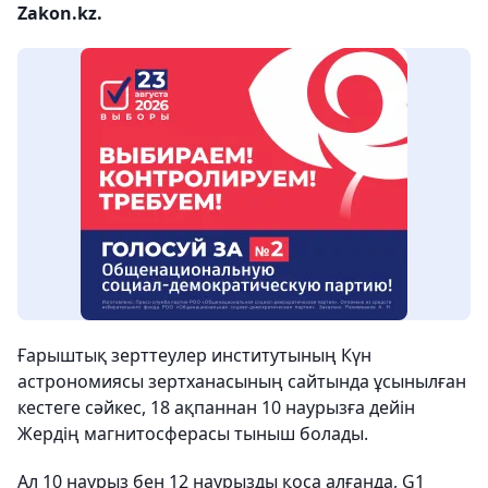
Zakon.kz.
Ғарыштық зерттеулер институтының Күн
астрономиясы зертханасының сайтында ұсынылған
кестеге сәйкес, 18 ақпаннан 10 наурызға дейін
Жердің магнитосферасы тыныш болады.
Ал 10 наурыз бен 12 наурызды қоса алғанда, G1