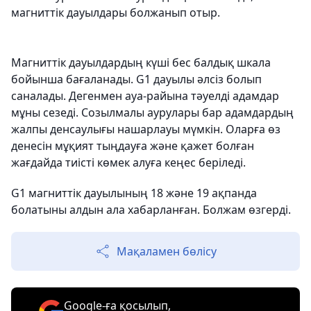
магниттік дауылдары болжанып отыр.
Магниттік дауылдардың күші бес балдық шкала
бойынша бағаланады. G1 дауылы әлсіз болып
саналады. Дегенмен ауа-райына тәуелді адамдар
мұны сезеді. Созылмалы аурулары бар адамдардың
жалпы денсаулығы нашарлауы мүмкін. Оларға өз
денесін мұқият тыңдауға және қажет болған
жағдайда тиісті көмек алуға кеңес беріледі.
G1 магниттік дауылының 18 және 19 ақпанда
болатыны алдын ала хабарланған. Болжам өзгерді.
Мақаламен бөлісу
Google-ға қосылып,