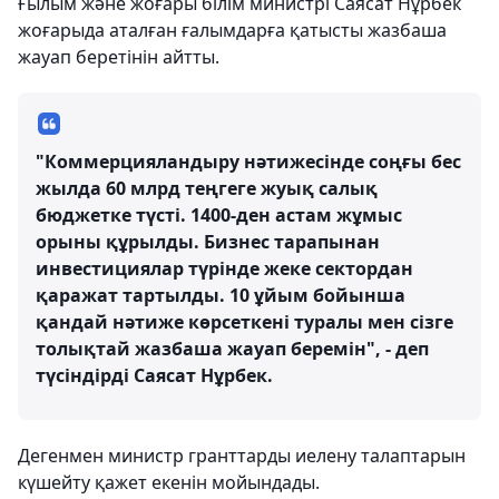
Ғылым және жоғары білім министрі Саясат Нұрбек
жоғарыда аталған ғалымдарға қатысты жазбаша
жауап беретінін айтты.
"Коммерцияландыру нәтижесінде соңғы бес
жылда 60 млрд теңгеге жуық салық
бюджетке түсті. 1400-ден астам жұмыс
орыны құрылды. Бизнес тарапынан
инвестициялар түрінде жеке сектордан
қаражат тартылды. 10 ұйым бойынша
қандай нәтиже көрсеткені туралы мен сізге
толықтай жазбаша жауап беремін", - деп
түсіндірді Саясат Нұрбек.
Дегенмен министр гранттарды иелену талаптарын
күшейту қажет екенін мойындады.