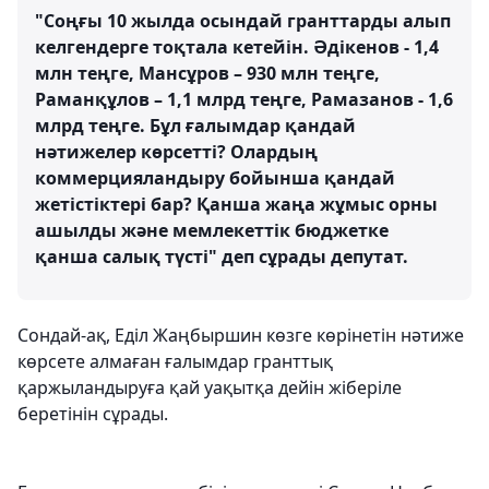
"Соңғы 10 жылда осындай гранттарды алып
келгендерге тоқтала кетейін. Әдікенов - 1,4
млн теңге, Мансұров – 930 млн теңге,
Раманқұлов – 1,1 млрд теңге, Рамазанов - 1,6
млрд теңге. Бұл ғалымдар қандай
нәтижелер көрсетті? Олардың
коммерцияландыру бойынша қандай
жетістіктері бар? Қанша жаңа жұмыс орны
ашылды және мемлекеттік бюджетке
қанша салық түсті" деп сұрады депутат.
Сондай-ақ, Еділ Жаңбыршин көзге көрінетін нәтиже
көрсете алмаған ғалымдар гранттық
қаржыландыруға қай уақытқа дейін жіберіле
беретінін сұрады.