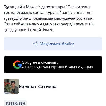
Бұған дейін Мәжіліс депутаттары "Ғылым және
технологиялық саясат туралы" заңға енгізілген
түзетуді бірінші оқылымда мақұлдаған болатын.
Оған сәйкес ғылыми қызметкерлерді әлеуметтік
қолдау пакеті кеңейтілмек.
Мақаламен бөлісу
Google-ға қосылып,
жаңалықтарды бірінші болып оқыңыз
Камшат Сатиева
Қазақстан