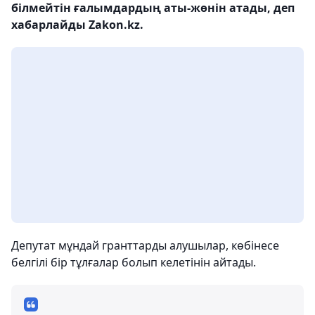
білмейтін ғалымдардың аты-жөнін атады, деп
хабарлайды Zakon.kz.
Депутат мұндай гранттарды алушылар, көбінесе
белгілі бір тұлғалар болып келетінін айтады.