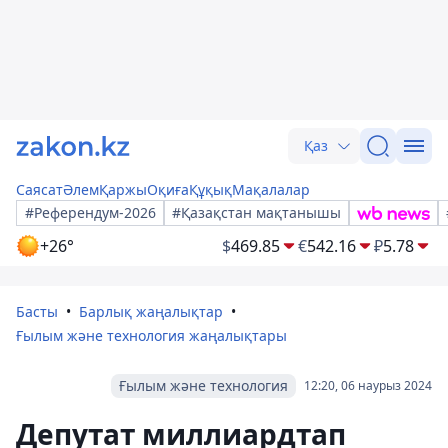
Қаз
Саясат
Әлем
Қаржы
Оқиға
Құқық
Мақалалар
#Референдум-2026
#Қазақстан мақтанышы
+26°
$
469.85
€
542.16
₽
5.78
Басты
Барлық жаңалықтар
Ғылым және технология жаңалықтары
Ғылым және технология
12:20, 06 наурыз 2024
Депутат миллиардтап