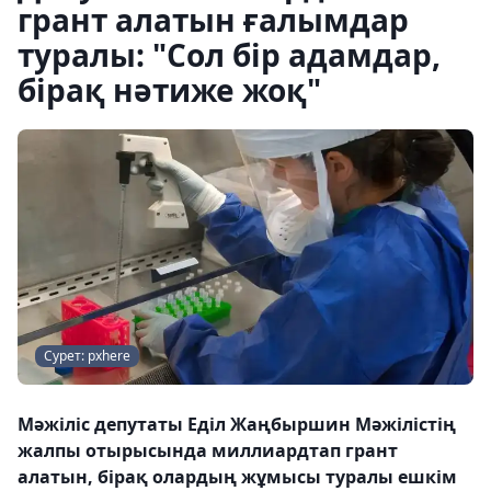
грант алатын ғалымдар
туралы: "Сол бір адамдар,
бірақ нәтиже жоқ"
Сурет: pxhere
Мәжіліс депутаты Еділ Жаңбыршин Мәжілістің
жалпы отырысында миллиардтап грант
алатын, бірақ олардың жұмысы туралы ешкім