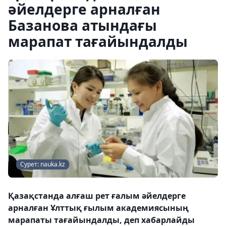
әйелдерге арналған
Базанова атындағы
марапат тағайындалды
Сурет: nauka.kz
Қазақстанда алғаш рет ғалым әйелдерге
арналған Ұлттық ғылым академиясының
марапаты тағайындалды, деп хабарлайды