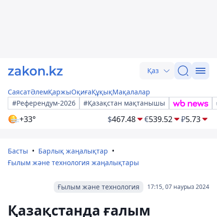
Қаз
Саясат
Әлем
Қаржы
Оқиға
Құқық
Мақалалар
#Референдум-2026
#Қазақстан мақтанышы
+33°
$
467.48
€
539.52
₽
5.73
Басты
Барлық жаңалықтар
Ғылым және технология жаңалықтары
Ғылым және технология
17:15, 07 наурыз 2024
Қазақстанда ғалым