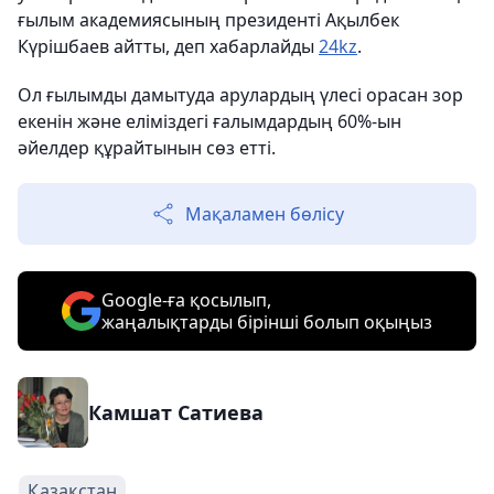
ғылым академиясының президенті Ақылбек
Күрішбаев айтты, деп хабарлайды
24kz
.
Ол ғылымды дамытуда арулардың үлесі орасан зор
екенін және еліміздегі ғалымдардың 60%-ын
әйелдер құрайтынын сөз етті.
Мақаламен бөлісу
Google-ға қосылып,
жаңалықтарды бірінші болып оқыңыз
Камшат Сатиева
Қазақстан