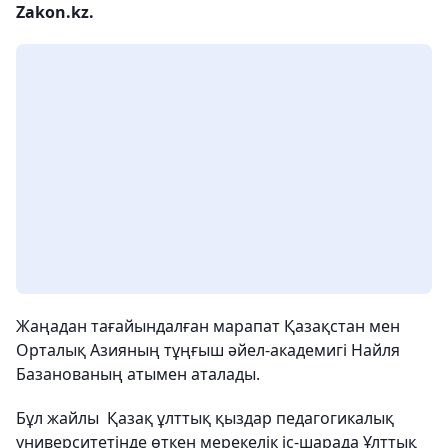
Zakon.kz.
Жаңадан тағайындалған марапат Қазақстан мен
Орталық Азияның тұңғыш әйел-академигі Найля
Базанованың атымен аталады.
Бұл жайлы Қазақ ұлттық қыздар педагогикалық
университетінде өткен мерекелік іс-шарада Ұлттық