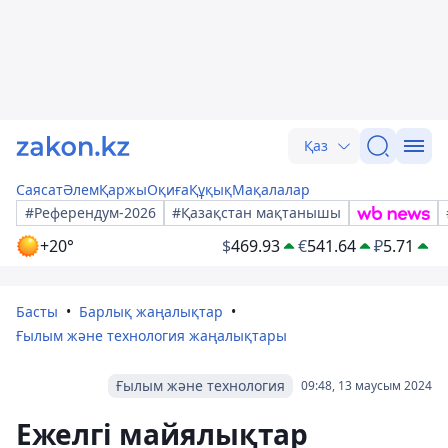
Қаз
Саясат
Әлем
Қаржы
Оқиға
Құқық
Мақалалар
#Референдум-2026
#Қазақстан мақтанышы
+20°
$
469.93
€
541.64
₽
5.71
Басты
Барлық жаңалықтар
Ғылым және технология жаңалықтары
Ғылым және технология
09:48, 13 маусым 2024
Ежелгі майялықтар