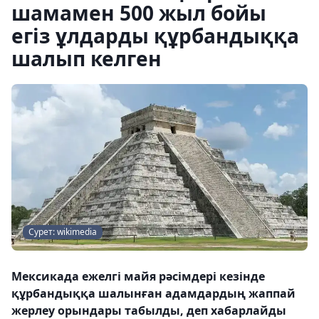
шамамен 500 жыл бойы
егіз ұлдарды құрбандыққа
шалып келген
Сурет: wikimedia
Мексикада ежелгі майя рәсімдері кезінде
құрбандыққа шалынған адамдардың жаппай
жерлеу орындары табылды, деп хабарлайды