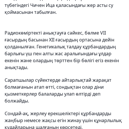
түбегіндегі Чичен Ица қаласындағы жер асты су
қоймасынан табылған.
Радиокөміртекті анықтауға сәйкес, бөлме VII
ғасырдың басынан XII ғасырдың ортасына дейін
қолданылған. Генетикалық талдау құрбандардың
барлығы үш пен алты жас аралығындағы ұлдар
екенін және олардың төрттен бір бөлігі егіз екенін
анықтады.
Сарапшылар сүйектерде айтарлықтай жарақат
болмағанын атап өтті, сондықтан олар діни
қызметкерлер балаларды улап өлтірді деп
болжайды.
Сондай-ақ, жерлеу ерекшеліктері құрбандарды
жаңбыр немесе жақсы егін жинау үшін құнарлылық
құдайларына шалғанын көрсетеді.