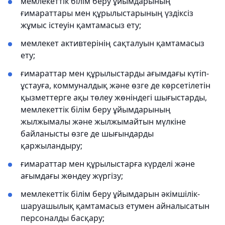
мемлекеттік білім беру ұйымдарының
ғимараттары мен құрылыстарының үздіксіз
жұмыс істеуін қамтамасыз ету;
мемлекет активтерінің сақталуын қамтамасыз
ету;
ғимараттар мен құрылыстарды ағымдағы күтіп-
ұстауға, коммуналдық және өзге де көрсетілетін
қызметтерге ақы төлеу жөніндегі шығыстарды,
мемлекеттік білім беру ұйымдарының
жылжымалы және жылжымайтын мүлкіне
байланысты өзге де шығындарды
қаржыландыру;
ғимараттар мен құрылыстарға күрделі және
ағымдағы жөндеу жүргізу;
мемлекеттік білім беру ұйымдарын әкімшілік-
шаруашылық қамтамасыз етумен айналысатын
персоналды басқару;