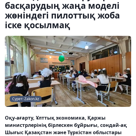
басқарудың жаңа моделі
жөніндегі пилоттық жоба
іске қосылмақ
Сурет: Zakon.kz
Оқу-ағарту, Ұлттық экономика, Қаржы
министрлерінің бірлескен бұйрығы, сондай-ақ
Шығыс Қазақстан және Түркістан облыстары