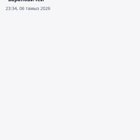
00:10, 07 тамыз 2026
Казахстанский нападающий
Торекул стал игроком
"Барановичей"
23:34, 06 тамыз 2026