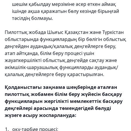
шешім қабылдау мерзіміне әсер еткен аймақ
ішінде ақша қаражатын бөлу кезінде бірыңғай
тәсілдің болмауы.
Пилоттық жобада Шығыс Қазақстан және Түркістан
облыстарында функциялардың бір бөлігін облыстық
деңгейден аудандық/қалалық деңгейлерге беру,
атап айтқанда, білім беру процесі үшін
жауапкершілікті облыстық деңгейде сақтау және
әкімшілік-шаруашылық функцияларды аудандық/
қалалық деңгейлерге беру қарастырылған.
Қолданыстағы заңнама шеңберінде аталған
пилоттық жобамен білім беру жүйесін басқару
функцияларын жергілікті мемлекеттік басқару
деңгейлері арасында төмендегідей бөлуді
жүзеге асыру жоспарлануда:
оқу-тәрбие процесі;