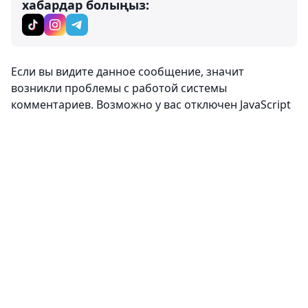
хабардар болыңыз:
Пікірлер
0
Кіру
Пікір жазу