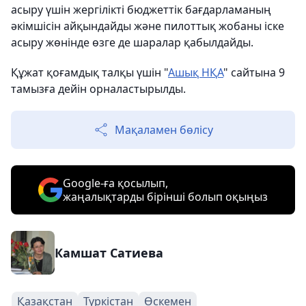
асыру үшін жергілікті бюджеттік бағдарламаның
әкімшісін айқындайды және пилоттық жобаны іске
асыру жөнінде өзге де шаралар қабылдайды.
Құжат қоғамдық талқы үшін "
Ашық НҚА
" сайтына 9
тамызға дейін орналастырылды.
Мақаламен бөлісу
Google-ға қосылып,
жаңалықтарды бірінші болып оқыңыз
Камшат Сатиева
Қазақстан
Түркістан
Өскемен