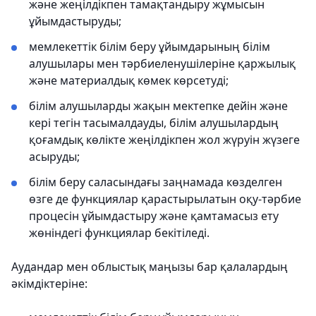
және жеңілдікпен тамақтандыру жұмысын
ұйымдастыруды;
мемлекеттік білім беру ұйымдарының білім
алушылары мен тәрбиеленушілеріне қаржылық
және материалдық көмек көрсетуді;
білім алушыларды жақын мектепке дейін және
кері тегін тасымалдауды, білім алушылардың
қоғамдық көлікте жеңілдікпен жол жүруін жүзеге
асыруды;
білім беру саласындағы заңнамада көзделген
өзге де функциялар қарастырылатын оқу-тәрбие
процесін ұйымдастыру және қамтамасыз ету
жөніндегі функциялар бекітіледі.
Аудандар мен облыстық маңызы бар қалалардың
әкімдіктеріне: