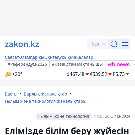
Қаз
Саясат
Әлем
Қаржы
Оқиға
Құқық
Мақалалар
#Референдум-2026
#Қазақстан мақтанышы
+20°
$
467.48
€
539.52
₽
5.73
Басты
Барлық жаңалықтар
Ғылым және технология жаңалықтары
Ғылым және технология
17:35, 26 шілде 2024
Елімізде білім беру жүйесін