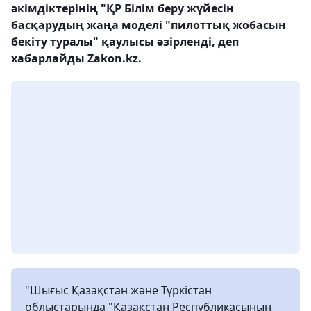
әкімдіктерінің "ҚР Білім беру жүйесін
басқарудың жаңа моделі "пилоттық жобасын
бекіту туралы" қаулысы әзірленді, деп
хабарлайды Zakon.kz.
"Шығыс Қазақстан және Түркістан
облыстарында "Қазақстан Республикасының