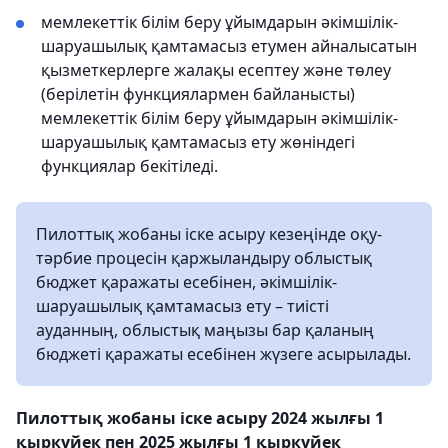
мемлекеттік білім беру ұйымдарын әкімшілік-
шаруашылық қамтамасыз етумен айналысатын
қызметкерлерге жалақы есептеу және төлеу
(берілетін функциялармен байланысты)
мемлекеттік білім беру ұйымдарын әкімшілік-
шаруашылық қамтамасыз ету жөніндегі
функциялар бекітіледі.
Пилоттық жобаны іске асыру кезеңінде оқу-
тәрбие процесін қаржыландыру облыстық
бюджет қаражаты есебінен, әкімшілік-
шаруашылық қамтамасыз ету – тиісті
ауданның, облыстық маңызы бар қаланың
бюджеті қаражаты есебінен жүзеге асырылады.
Пилоттық жобаны іске асыру 2024 жылғы 1
қыркүйек пен 2025 жылғы 1 қыркүйек