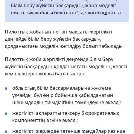
білім беру жүйесін басқарудың жаңа моделі"
пилоттық жобасы бекітілсін", делінген құжатта.
Пилоттық жобаның негізгі мақсаты жергілікті
деңгейде білім беру жүйесін басқарудың
қолданыстағы моделін жетілдіру болып табылады.
Пилоттық жоба жергілікті деңгейде білім беру
жүйесін басқарудың қолданыстағы моделінің келесі
кемшіліктерін жоюға бағытталған:
облыстық білім басқармаларына жүктеме
ұлғайды, бұл өңір бойынша қабылданатын
шешімдердің тиімділігінің төмендеуіне әкелді;
жергілікті ақпаратты тексеру бюрократиялық
компоненттің өсуіне әкелді;
жергілікті жерлерде төтенше жағдайлар кезінде