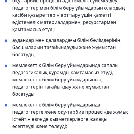
оқу-тәрбие процесін әдістемелік сүйемелдеу:
педагогтер мен білім беру ұйымдарын олардың
кәсіби құзыреттерін арттыру үшін қажетті
әдістемелік материалдармен, ресурстармен
қамтамасыз етуді;
аудандар мен қалалардағы білім бөлімдерінің
басшыларын тағайындауды және жұмыстан
босатуды;
мемлекеттік білім беру ұйымдарында сапалы
педагогикалық құрамды қамтамасыз етуді,
мемлекеттік білім беру ұйымдарының
педагогтерін тағайындау және жұмыстан
босатуды;
мемлекеттік білім беру ұйымдарында
педагогтерге және оқу-тәрбие процесінде жұмыс
істейтін өзге де қызметкерлерге жалақы
есептеуді және төлеуді;