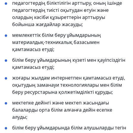
педагогтердің біліктілігін арттыру, оның ішінде
педагогтердің тиісті оқытудан өтуін және
олардың кәсіби құзыреттерін арттыруы
бойынша жағдайлар жасауды;
мемлекеттік білім беру ұйымдарының
материалдық-техникалық базасымен
қамтамасыз етуді;
білім беру ұйымдарының күзеті мен қауіпсіздігін
қамтамасыз етуді;
жоғары жылдам интернетпен қамтамасыз етуді,
оқытудың заманауи технологиялары мен білім
беру ресурстарына қолжетімділікті құруды;
мектепке дейінгі және мектеп жасындағы
балаларды орта білім алғанға дейін есепке
алуды;
білім беру ұйымдарында білім алушыларды тегін