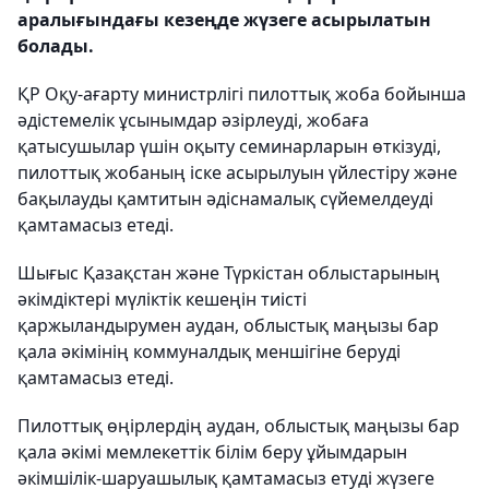
аралығындағы кезеңде жүзеге асырылатын
болады.
ҚР Оқу-ағарту министрлігі пилоттық жоба бойынша
әдістемелік ұсынымдар әзірлеуді, жобаға
қатысушылар үшін оқыту семинарларын өткізуді,
пилоттық жобаның іске асырылуын үйлестіру және
бақылауды қамтитын әдіснамалық сүйемелдеуді
қамтамасыз етеді.
Шығыс Қазақстан және Түркістан облыстарының
әкімдіктері мүліктік кешеңін тиісті
қаржыландырумен аудан, облыстық маңызы бар
қала әкімінің коммуналдық меншігіне беруді
қамтамасыз етеді.
Пилоттық өңірлердің аудан, облыстық маңызы бар
қала әкімі мемлекеттік білім беру ұйымдарын
әкімшілік-шаруашылық қамтамасыз етуді жүзеге