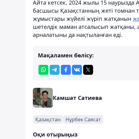
Айта кетсек, 2024 жылы 15 наурызда 
басшысы Қазақстанның жеті томнан 
жұмыстары жүйелі жүріп жатқанын
же
шетелдік маман атсалысып жатқаны, 
арналатыны да нақтыланған еді.
Мақаламен бөлісу:
Камшат Сатиева
Қазақстан
Нұрбек Саясат
Оқи отырыңыз