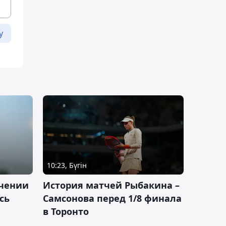
у
10:23, Бүгін
ачении
История матчей Рыбакина –
сь
Самсонова перед 1/8 финала
в Торонто