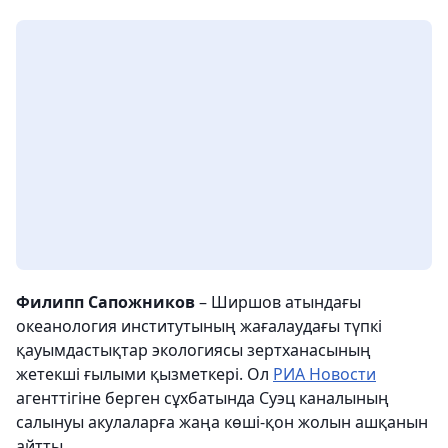
Филипп Сапожников
– Ширшов атындағы
океанология институтының жағалаудағы түпкі
қауымдастықтар экологиясы зертханасының
жетекші ғылыми қызметкері. Ол
РИА Новости
агенттігіне берген сұхбатында Суэц каналының
салынуы акулаларға жаңа көші-қон жолын ашқанын
айтты.