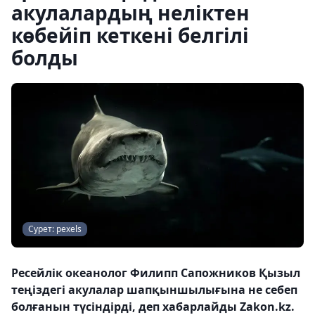
акулалардың неліктен
көбейіп кеткені белгілі
болды
Сурет: pexels
Ресейлік океанолог Филипп Сапожников Қызыл
теңіздегі акулалар шапқыншылығына не себеп
болғанын түсіндірді, деп хабарлайды Zakon.kz.