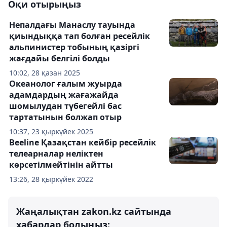
Оқи отырыңыз
Непалдағы Манаслу тауында
қиындыққа тап болған ресейлік
альпинистер тобының қазіргі
жағдайы белгілі болды
10:02, 28 қазан 2025
Океанолог ғалым жуырда
адамдардың жағажайда
шомылудан түбегейлі бас
тартатынын болжап отыр
10:37, 23 қыркүйек 2025
Beeline Қазақстан кейбір ресейлік
телеарналар неліктен
көрсетілмейтінін айтты
13:26, 28 қыркүйек 2022
Жаңалықтан zakon.kz сайтында
хабардар болыңыз: