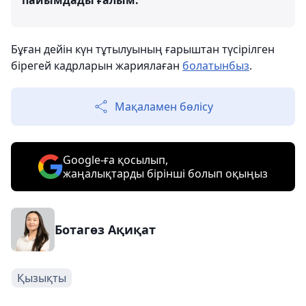
пайымдады ғалым.
Бұған дейін күн тұтылуының ғарыштан түсірілген
бірегей кадрларын жариялаған
болатынбыз
.
Мақаламен бөлісу
Google-ға қосылып,
жаңалықтарды бірінші болып оқыңыз
Ботагөз Ақиқат
Қызықты