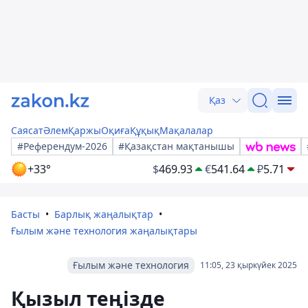
Қаз
Саясат
Әлем
Қаржы
Оқиға
Құқық
Мақалалар
#Референдум-2026
#Қазақстан мақтанышы
+33°
$
469.93
€
541.64
₽
5.71
Басты
Барлық жаңалықтар
Ғылым және технология жаңалықтары
Ғылым және технология
11:05, 23 қыркүйек 2025
Қызыл теңізде