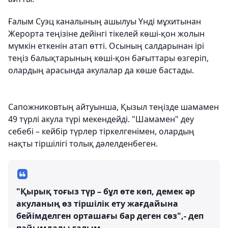
Ғалым Суэц каналының ашылуы Үнді мұхитынан
Жерорта теңізіне дейінгі тікелей көші-қон жолын
мүмкін еткенін атап өтті. Осының салдарынан ірі
теңіз балықтарының көші-қон бағыттары өзгеріп,
олардың арасында акулалар да көше бастады.
Сапожниковтың айтуынша, Қызыл теңізде шамамен
49 түрлі акула түрі мекендейді. "Шамамен" деу
себебі – кейбір түрлер тіркелгенімен, олардың
нақты тіршілігі толық дәлелденбеген.
"Қырық тоғыз түр – бұл өте көп, демек әр
акуланың өз тіршілік ету жағдайына
бейімделген орташағы бар деген сөз",- деп