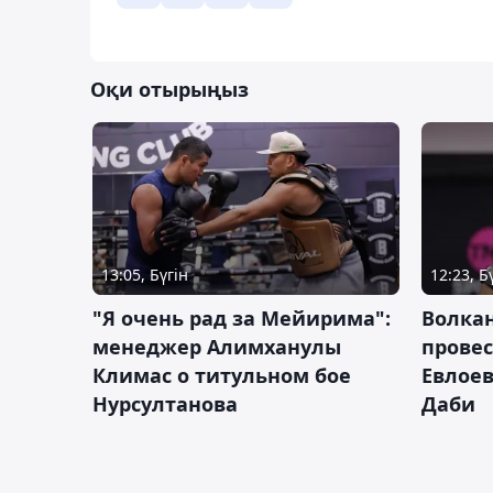
Оқи отырыңыз
13:05, Бүгін
12:23, Б
"Я очень рад за Мейирима":
Волка
менеджер Алимханулы
провес
Климас о титульном бое
Евлоев
Нурсултанова
Даби