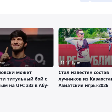
үгін
11:43, Бүгін
новски может
Стал известен состав
ти титульный бой с
лучников из Казахста
ым на UFC 333 в Абу-
Азиатские игры-2026