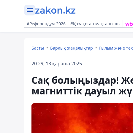
#Референдум-2026
#Қазақстан мақтанышы
Басты
Барлық жаңалықтар
Ғылым және те
20:29, 13 қараша 2025
Сақ болыңыздар! Же
магниттік дауыл жү