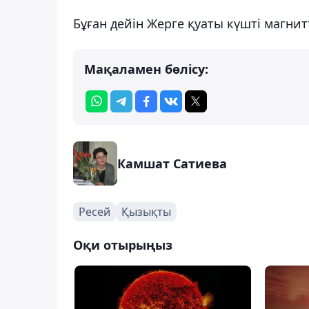
Бұған дейін Жерге қуаты күшті магни
Мақаламен бөлісу:
Камшат Сатиева
Ресей
Қызықты
Оқи отырыңыз