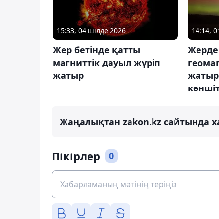
15:33, 04 шілде 2026
14:14, 0
Жер бетінде қатты
Жерде
магниттік дауыл жүріп
геомаг
жатыр
жатыр
көнші
Жаңалықтан zakon.kz сайтында х
Пікірлер
0