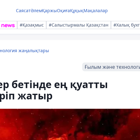
Саясат
Әлем
Қаржы
Оқиға
Құқық
Мақалалар
#Қазақмыс
#Салыстырмалы Қазақстан
#Халық бухг
хнология жаңалықтары
Ғылым және технолог
р бетінде ең қуатты
ріп жатыр