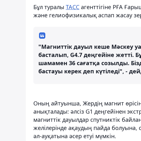
Бұл туралы
ТАСС
агенттігіне РҒА Ғар
және гелиофизикалық аспап жасау зе
"Магниттік дауыл кеше Мәскеу 
басталып, G4.7 деңгейіне жетті.
шамамен 36 сағатқа созылды. Бізд
бастауы керек деп күтіледі", - де
Оның айтуынша, Жердің магнит өрісі
анықталады: әлсіз G1 деңгейінен экст
магниттік дауылдар спутниктік байла
желілерінде ақаудың пайда болуына,
әл-ауқатына әсер етуі мүмкін.