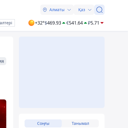
Алматы
Қаз
+32°
$
469.93
€
541.64
₽
5.71
алтері
ия
Соңғы
Танымал