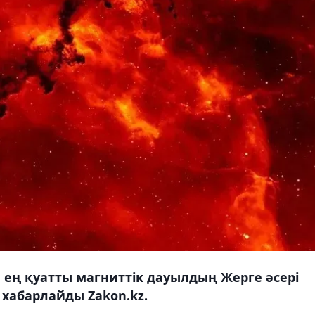
н ең қуатты магниттік дауылдың Жерге әсері
 хабарлайды Zakon.kz.