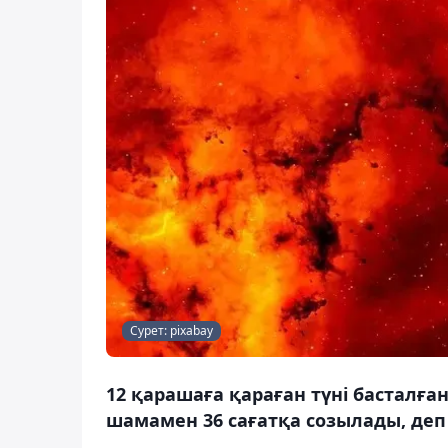
Сурет: pixabay
12 қарашаға қараған түні басталға
шамамен 36 сағатқа созылады, деп