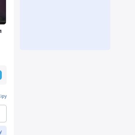
л
Кіру
у