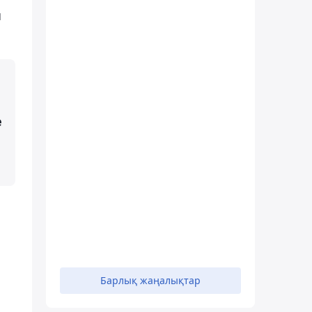
ы
е
Барлық жаңалықтар