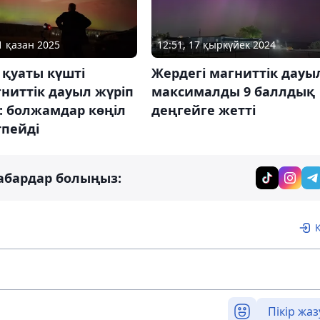
1 қазан 2025
12:51, 17 қыркүйек 2024
 қуаты күшті
Жердегі магниттік дауы
ниттік дауыл жүріп
максималды 9 баллдық
: болжамдар көңіл
деңгейге жетті
тпейді
абардар болыңыз:
Пікір жаз