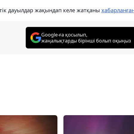
ттік дауылдар жақындап келе жатқаны
хабарланға
Google-ға қосылып,
жаңалықтарды бірінші болып оқыңыз