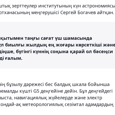
ыштық зерттеулер институтының күн астрономияс
ртханасының меңгерушісі Сергей Богачев айтқан.
уақытымен таңғы сағат үш шамасында
 Бұл биылғы жылдың ең жоғары көрсеткіші жән
іңше, бүгінгі күннің соңына қарай ол бәсеңси
йді ғалым.
нің бұзылу дәрежесі бес балдық шкала бойынша
ремалды күшті G5 деңгейіне дейін. Бұл деңгейдегі
ныста, навигациялық жүйелерде және электр
 сондай-ақ метеорологиялық сезімтал адамдардың