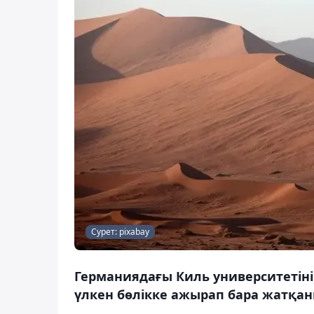
Сурет: pixabay
Германиядағы Киль университетіні
үлкен бөлікке ажырап бара жатқан