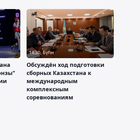
14:30, Бүгін
тана
Обсуждён ход подготовки
онзы"
сборных Казахстана к
зии
международным
комплексным
соревнованиям