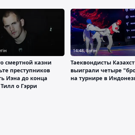
үгін
14:48, Бүгін
о смертной казни
Таеквондисты Казахс
ьте преступников
выиграли четыре "бр
ь Иэна до конца
на турнире в Индоне
 Тилл о Гэрри