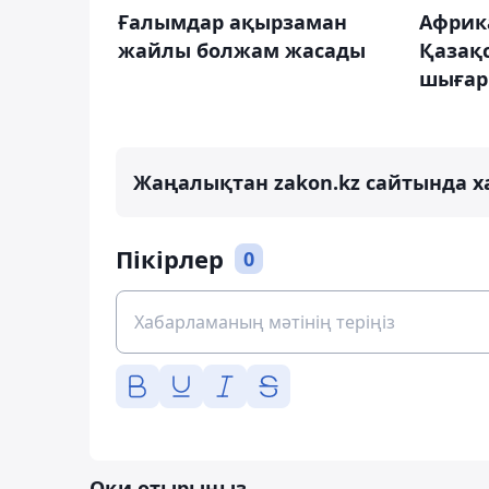
Ғалымдар ақырзаман
Африк
жайлы болжам жасады
Қазақ
шыға
Жаңалықтан zakon.kz сайтында х
Пікірлер
0
Оқи отырыңыз