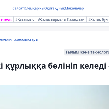
Саясат
Әлем
Қаржы
Оқиға
Құқық
Мақалалар
#Қазақмыс
#Салыстырмалы Қазақстан
#Халық бухг
хнология жаңалықтары
Ғылым және технолог
і құрлыққа бөлініп келеді 