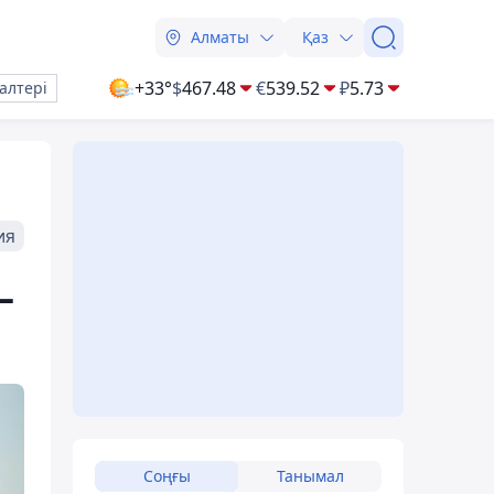
Алматы
Қаз
+33°
$
467.48
€
539.52
₽
5.73
алтері
ия
–
Соңғы
Танымал