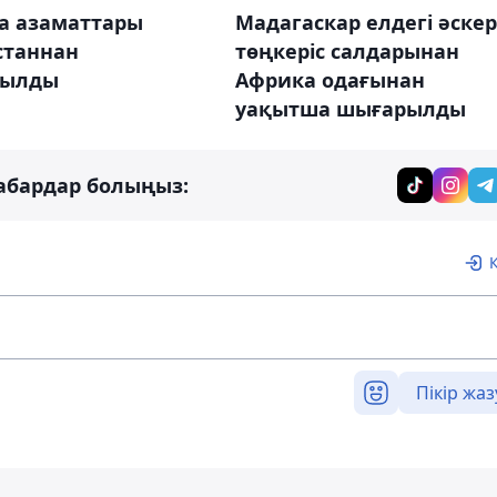
а азаматтары
Мадагаскар елдегі әске
станнан
төңкеріс салдарынан
рылды
Африка одағынан
уақытша шығарылды
абардар болыңыз:
Пікір жаз