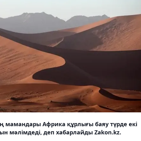
ң мамандары Африка құрлығы баяу түрде екі
ын мәлімдеді, деп хабарлайды Zakon.kz.