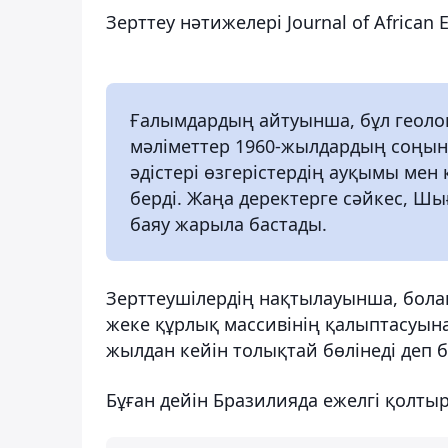
Зерттеу нәтижелері Journal of African
Ғалымдардың айтуынша, бұл геоло
мәліметтер 1960-жылдардың соңынд
әдістері өзгерістердің ауқымы мен
берді. Жаңа деректерге сәйкес, 
баяу жарыла бастады.
Зерттеушілердің нақтылауынша, бола
жеке құрлық массивінің қалыптасуын
жылдан кейін толықтай бөлінеді деп 
Бұған дейін Бразилияда ежелгі қолт