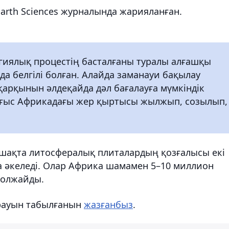
 Earth Sciences журналында жарияланған.
гиялық процестің басталғаны туралы алғашқы
а белгілі болған. Алайда заманауи бақылау
 қарқынын әлдеқайда дәл бағалауға мүмкіндік
Шығыс Африкадағы жер қыртысы жылжып, созылып,
шақта литосфералық плиталардың қозғалысы екі
а әкеледі. Олар Африка шамамен 5–10 миллион
болжайды.
ырауын табылғанын
жазғанбыз
.