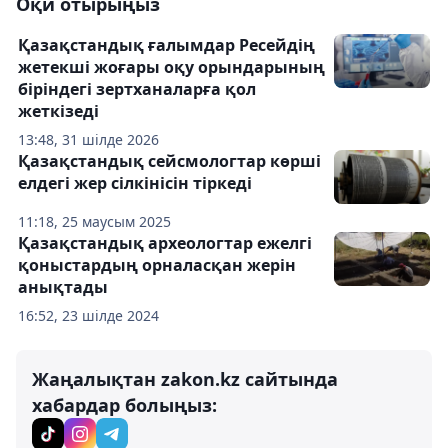
Оқи отырыңыз
Қазақстандық ғалымдар Ресейдің
жетекші жоғары оқу орындарының
біріндегі зертханаларға қол
жеткізеді
13:48, 31 шілде 2026
Қазақстандық сейсмологтар көрші
елдегі жер сілкінісін тіркеді
11:18, 25 маусым 2025
Қазақстандық археологтар ежелгі
қоныстардың орналасқан жерін
анықтады
16:52, 23 шілде 2024
Жаңалықтан zakon.kz сайтында
хабардар болыңыз: