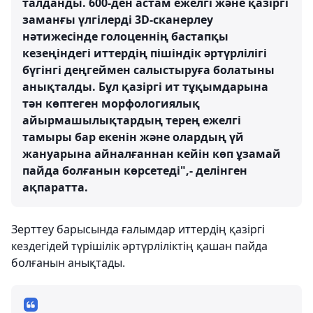
талданды. 600-ден астам ежелгі және қазіргі
заманғы үлгілерді 3D-сканерлеу
нәтижесінде голоценнің бастапқы
кезеңіндегі иттердің пішіндік әртүрлілігі
бүгінгі деңгеймен салыстыруға болатыны
анықталды. Бұл қазіргі ит тұқымдарына
тән көптеген морфологиялық
айырмашылықтардың терең ежелгі
тамыры бар екенін және олардың үй
жануарына айналғаннан кейін көп ұзамай
пайда болғанын көрсетеді",- делінген
ақпаратта.
Зерттеу барысында ғалымдар иттердің қазіргі
кездегідей түрішілік әртүрліліктің қашан пайда
болғанын анықтады.