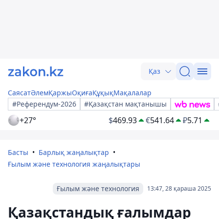
Қаз
Саясат
Әлем
Қаржы
Оқиға
Құқық
Мақалалар
#Референдум-2026
#Қазақстан мақтанышы
+27°
$
469.93
€
541.64
₽
5.71
Басты
Барлық жаңалықтар
Ғылым және технология жаңалықтары
Ғылым және технология
13:47, 28 қараша 2025
Қазақстандық ғалымдар