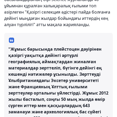
ұйымнан құралған халықаралық ғылыми топ
әзірлеген "Қазіргі селекция әдістері пайда болғанға
дейінгі мыңдаған жылдар бойындағы иттердің кең
алуан түрлілігі" атты мақала жарияланды.
"Жұмыс барысында плейстоцен дәуірінен
қазіргі уақытқа дейінгі әртүрлі
географиялық аймақтардан жиналған
материалдар зерттеліп, бүгінге дейінгі ең
кешенді нәтижелер ұсынылды. Зерттеуді
Ұлыбританиядағы Эксетер университеті
және Францияның Ұлттық ғылыми
зерттеулер орталығы үйлестірді. Жұмыс 2012
жылы басталып, соңғы 50 мың жылда өмір
сүрген иттер мен қасқырлардың 643
заманауи және археологиялық бас сүйегі