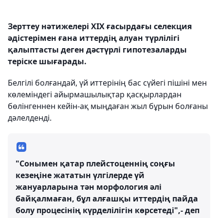
Зерттеу нәтижелері XIX ғасырдағы селекция
әдістерімен ғана иттердің алуан түрлілігі
қалыптасты деген дәстүрлі гипотезаларды
теріске шығарады.
Белгілі болғандай, үй иттерінің бас сүйегі пішіні мен
көлеміндегі айырмашылықтар қасқырлардан
бөлінгеннен кейін-ақ мыңдаған жыл бұрын болғаны
дәлелденді.
"Сонымен қатар плейстоценнің соңғы
кезеңіне жататын үлгілерде үй
жануарларына тән морфология әлі
байқалмаған, бұл алғашқы иттердің пайда
болу процесінің күрделілігін көрсетеді",- деп