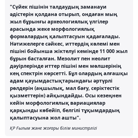
"Сүйек пішінін талдаудың заманауи
әдістерін қолдана отырып, ондаған мың
жыл бұрынғы археологиялық үлгілер
арасында жеке морфологиялық
формалардың қалыптасуын қадағалады.
Нәтижелерге сәйкес, иттердің көлемі мен
пішіні бойынша жіктелуі кемінде 11 000 жыл
бұрын басталған. Мезолит пен неолит
дәуірлерінде иттер пішіні мен мөлшерінің
кең спектрін көрсетті. Бұл олардың алғашқы
адам қауымдастықтарындағы әртүрлі
рөлдерін (аңшылық, мал бағу, серіктестік
қызметтерін) айқындайды. Осы кезеңнен
кейін морфологиялық вариациялар
қарқынды көбейіп, белгілі тұқымдардың
қалыптасуына жол ашты".
ҚР Ғылым және жоғары білім министрлігі