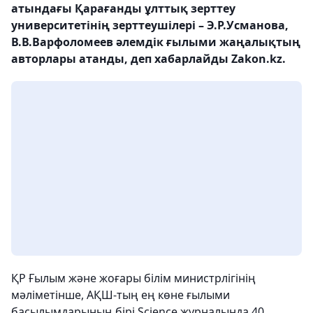
атындағы Қарағанды ұлттық зерттеу
университетінің зерттеушілері – Э.Р.Усманова,
В.В.Варфоломеев әлемдік ғылыми жаңалықтың
авторлары атанды, деп хабарлайды Zakon.kz.
ҚР Ғылым және жоғары білім министрлігінің
мәліметінше, АҚШ-тың ең көне ғылыми
басылымдарының бірі Science журналында 40