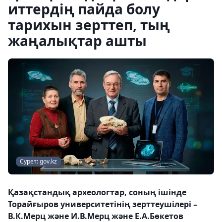
иттердің пайда болу
тарихын зерттеп, тың
жаңалықтар ашты
Сурет: gov.kz
Қазақстандық археологтар, соның ішінде
Торайғыров университетінің зерттеушілері –
В.К.Мерц және И.В.Мерц және Е.А.Бөкетов