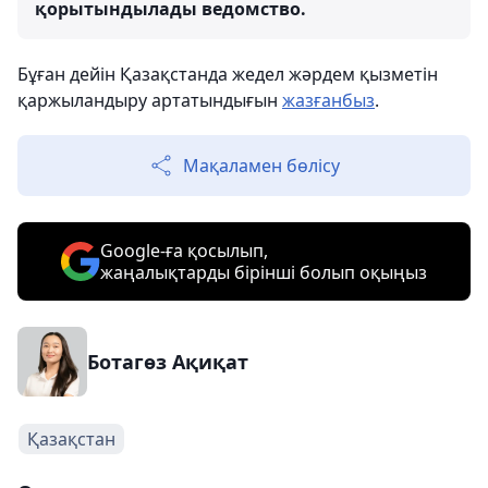
қорытындылады ведомство.
Бұған дейін Қазақстанда жедел жәрдем қызметін
қаржыландыру артатындығын
жазғанбыз
.
Мақаламен бөлісу
Google-ға қосылып,
жаңалықтарды бірінші болып оқыңыз
Ботагөз Ақиқат
Қазақстан