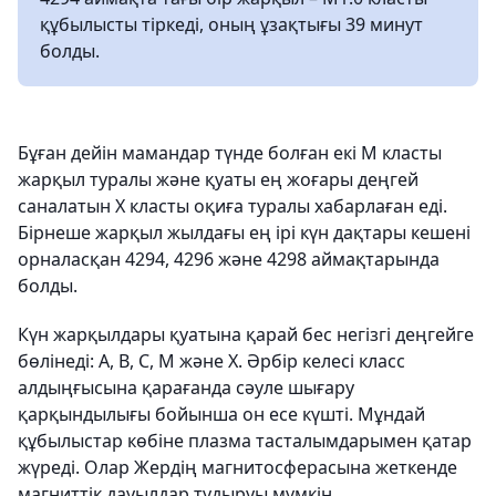
құбылысты тіркеді, оның ұзақтығы 39 минут
болды.
Бұған дейін мамандар түнде болған екі M класты
жарқыл туралы және қуаты ең жоғары деңгей
саналатын X класты оқиға туралы хабарлаған еді.
Бірнеше жарқыл жылдағы ең ірі күн дақтары кешені
орналасқан 4294, 4296 және 4298 аймақтарында
болды.
Күн жарқылдары қуатына қарай бес негізгі деңгейге
бөлінеді: A, B, C, M және X. Әрбір келесі класс
алдыңғысына қарағанда сәуле шығару
қарқындылығы бойынша он есе күшті. Мұндай
құбылыстар көбіне плазма тасталымдарымен қатар
жүреді. Олар Жердің магнитосферасына жеткенде
магниттік дауылдар тудыруы мүмкін.