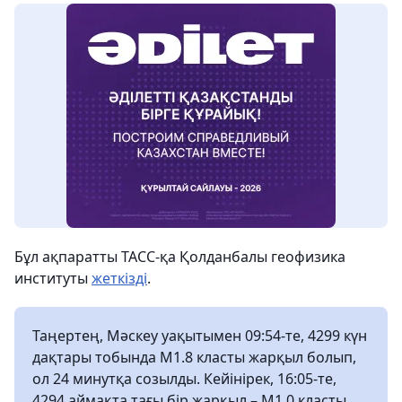
Бұл ақпаратты ТАСС-қа Қолданбалы геофизика
институты
жеткізді
.
Таңертең, Мәскеу уақытымен 09:54-те, 4299 күн
дақтары тобында M1.8 класты жарқыл болып,
ол 24 минутқа созылды. Кейінірек, 16:05-те,
4294 аймақта тағы бір жарқыл – M1.0 класты