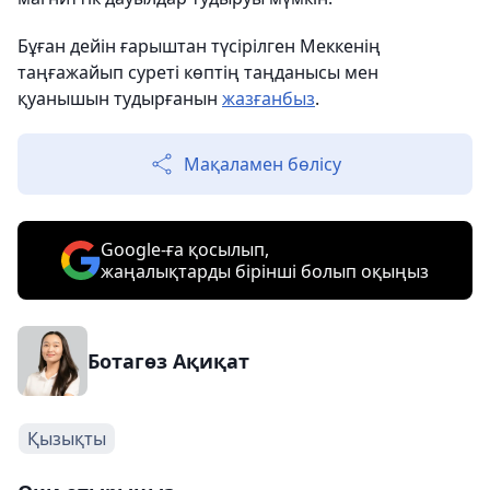
Бұған дейін ғарыштан түсірілген Меккенің
таңғажайып суреті көптің таңданысы мен
қуанышын тудырғанын
жазғанбыз
.
Мақаламен бөлісу
Google-ға қосылып,
жаңалықтарды бірінші болып оқыңыз
Ботагөз Ақиқат
Қызықты