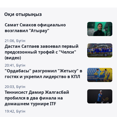
Оқи отырыңыз
Самат Смаков официально
возглавил "Атырау"
21:06, Бүгін
Дастан Сатпаев завоевал первый
предсезонный трофей с "Челси"
(видео)
20:41, Бүгін
"Ордабасы" разгромил "Жетысу" в
гостях и укрепил лидерство в КПЛ
20:03, Бүгін
Теннисист Дамир Жалгасбай
пробился в два финала на
домашнем турнире ITF
19:42, Бүгін