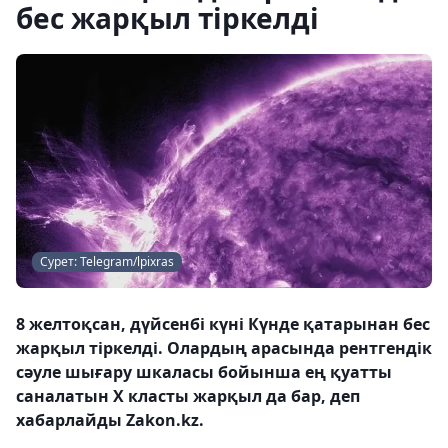
бес жарқыл тіркелді
Сурет: Telegram/lpixras
8 желтоқсан, дүйсенбі күні Күнде қатарынан бес
жарқыл тіркелді. Олардың арасында рентгендік
сәуле шығару шкаласы бойынша ең қуатты
саналатын X класты жарқыл да бар, деп
хабарлайды Zakon.kz.