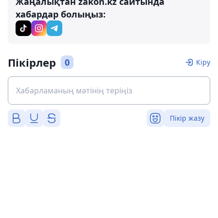
Жаңалықтан zakon.kz сайтында
хабардар болыңыз:
Пікірлер
0
Кіру
Пікір жазу