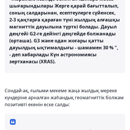
шығарындылары Жерге қарай бағытталып,
соның салдарынан, есептеулерге сүйенсек,
2-3 қаңтарға қараған түні жылдың алғашқы
магниттік дауылына түрткі болады. Дауыл
деңгейі G2-ге дейінгі деңгейде болжанады
(орташа). G3 және одан жоғары қатты
дауылдың ықтималдығы - шамамен 30 % ",
- деп хабарлады Күн астрономиясы
зертханасы (XRAS).
Сондай-ақ, ғылыми мекеме жаңа жылдық мереке
күндеріне арналған жаһандық геомагниттік болжам
позитивті екенін еске салды: