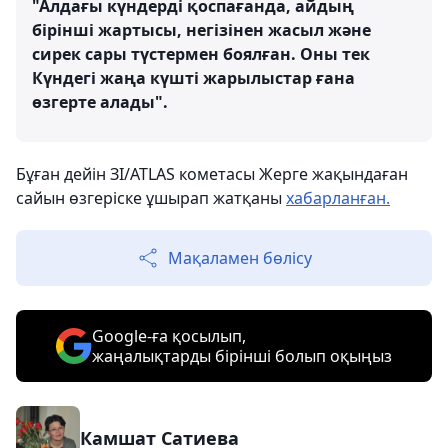
"Алдағы күндерді қоспағанда, айдың
бірінші жартысы, негізінен жасыл және
сирек сары түстермен боялған. Оны тек
Күндегі жаңа күшті жарылыстар ғана
өзгерте алады".
Бұған дейін ЗІ/ATLAS кометасы Жерге жақындаған
сайын өзгеріске ұшырап жатқаны
хабарланған.
Мақаламен бөлісу
Google-ға қосылып,
жаңалықтарды бірінші болып оқыңыз
Камшат Сатиева