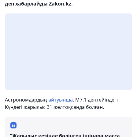
деп хабарлайды Zakon.kz.
Астрономдардың
айтуынша
, М7.1 деңгейіндегі
Күндегі жарылыс 31 желтоқсанда болған.
"Жарылыс кезінде бөлінген ішінара масса