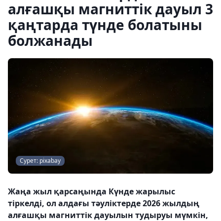
алғашқы магниттік дауыл 3
қаңтарда түнде болатыны
болжанады
Сурет: pixabay
Жаңа жыл қарсаңында Күнде жарылыс
тіркелді, ол алдағы тәуліктерде 2026 жылдың
алғашқы магниттік дауылын тудыруы мүмкін,