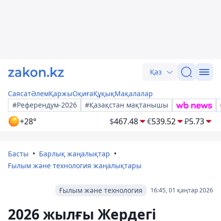
Қаз
Саясат
Әлем
Қаржы
Оқиға
Құқық
Мақалалар
#Референдум-2026
#Қазақстан мақтанышы
+28°
$
467.48
€
539.52
₽
5.73
Басты
Барлық жаңалықтар
Ғылым және технология жаңалықтары
Ғылым және технология
16:45, 01 қаңтар 2026
2026 жылғы Жердегі