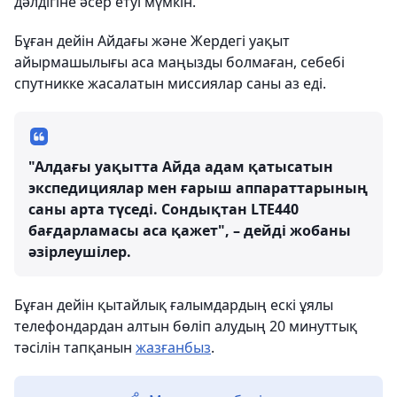
дәлдігіне әсер етуі мүмкін.
Бұған дейін Айдағы және Жердегі уақыт
айырмашылығы аса маңызды болмаған, себебі
спутникке жасалатын миссиялар саны аз еді.
"Алдағы уақытта Айда адам қатысатын
экспедициялар мен ғарыш аппараттарының
саны арта түседі. Сондықтан LTE440
бағдарламасы аса қажет", – дейді жобаны
әзірлеушілер.
Бұған дейін қытайлық ғалымдардың ескі ұялы
телефондардан алтын бөліп алудың 20 минуттық
тәсілін тапқанын
жазғанбыз
.