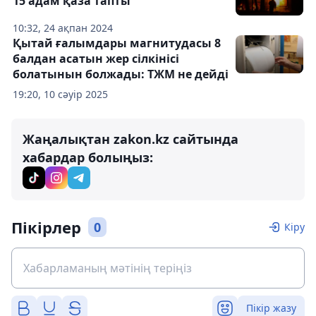
15 адам қаза тапты
10:32, 24 ақпан 2024
Қытай ғалымдары магнитудасы 8
балдан асатын жер сілкінісі
болатынын болжады: ТЖМ не дейді
19:20, 10 сәуір 2025
Жаңалықтан zakon.kz сайтында
хабардар болыңыз:
Пікірлер
0
Кіру
Пікір жазу