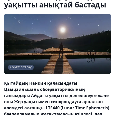
уақытты анықтай бастады
Сурет: pixabay
Қытайдың Нанкин қаласындағы
Цзыцзиньшань обсерваториясының
ғалымдары Айдағы уақытты дәл өлшеуге және
оны Жер уақытымен синхрондауға арналған
әлемдегі алғашқы LTE440 (Lunar Time Ephemeris)
бағдарламалық жасақтамасын әзірледі, деп