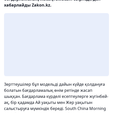
хабарлайды Zakon.kz.
Зерттеушілер бұл модельді дайын күйде қолдануға
болатын бағдарламалық өнім ретінде жасап
шыққан. Бағдарлама күрделі есептеулерге жүгінбей-
ақ, бір қадамда Ай уақыты мен Жер уақытын
салыстыруға мүмкіндік береді. South China Morning