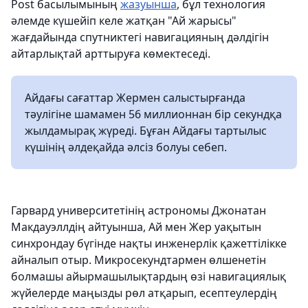
Post басылымының
жазуынша
, бұл технология
әлемде күшейіп келе жатқан "Ай жарысы"
жағдайында спутниктегі навигацияның дәлдігін
айтарлықтай арттыруға көмектеседі.
Айдағы сағаттар Жермен салыстырғанда
тәулігіне шамамен 56 миллионнан бір секундқа
жылдамырақ жүреді. Бұған Айдағы тартылыс
күшінің әлдеқайда әлсіз болуы себеп.
Гарвард университетінің астрономы Джонатан
Макдауэллдің айтуынша, Ай мен Жер уақытын
синхрондау бүгінде нақты инженерлік қажеттілікке
айналып отыр. Микросекундтармен өлшенетін
болмашы айырмашылықтардың өзі навигациялық
жүйелерде маңызды рөл атқарып, есептеулердің