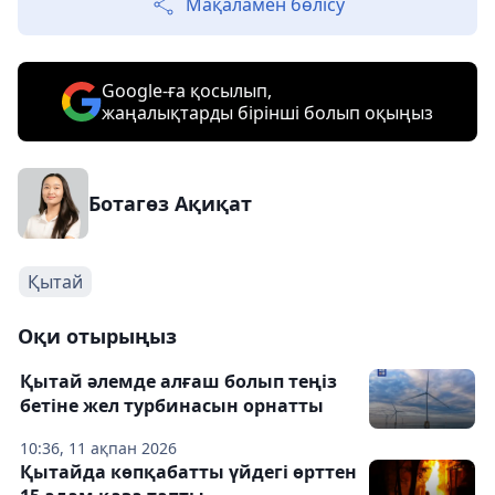
Мақаламен бөлісу
Google-ға қосылып,
жаңалықтарды бірінші болып оқыңыз
Ботагөз Ақиқат
Қытай
Оқи отырыңыз
Қытай әлемде алғаш болып теңіз
бетіне жел турбинасын орнатты
10:36, 11 ақпан 2026
Қытайда көпқабатты үйдегі өрттен