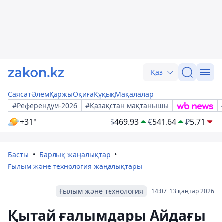
Қаз
Саясат
Әлем
Қаржы
Оқиға
Құқық
Мақалалар
#Референдум-2026
#Қазақстан мақтанышы
+31°
$
469.93
€
541.64
₽
5.71
Басты
Барлық жаңалықтар
Ғылым және технология жаңалықтары
Ғылым және технология
14:07, 13 қаңтар 2026
Қытай ғалымдары Айдағы