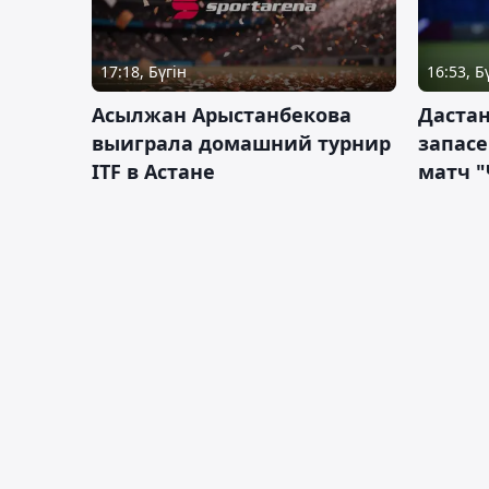
17:18, Бүгін
16:53, Б
Асылжан Арыстанбекова
Дастан
выиграла домашний турнир
запас
ITF в Астане
матч "