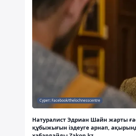
Сурет: Facebook/thelochnesscentre
Натуралист Эдриан Шайн жарты ғас
құбыжығын іздеуге арнап, ақырын
хабарлайды Zakon.kz.