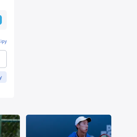
Кіру
у