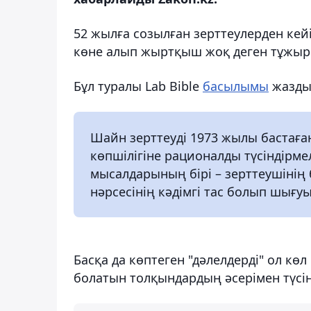
52 жылға созылған зерттеулерден кей
көне алып жыртқыш жоқ деген тұжыры
Бұл туралы Lab Bible
басылымы
жазды
Шайн зерттеуді 1973 жылы бастаған
көпшілігіне рационалды түсіндірме
мысалдарының бірі – зерттеушінің б
нәрсесінің кәдімгі тас болып шығуы
Басқа да көптеген "дәлелдерді" ол кө
болатын толқындардың әсерімен түсін