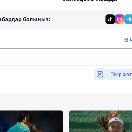
абардар болыңыз:
Пікір жаз