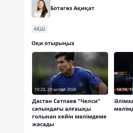
Ботагөз Ақиқат
АҚШ
Оқи отырыңыз
10:23, 29 шілде 2026
10:58, 1
Дастан Сәтпаев "Челси"
Әлімха
сапындағы алғашқы
мәлім
голынан кейін мәлімдеме
жасады