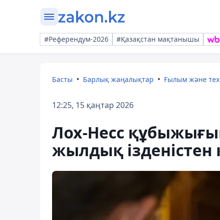
#Референдум-2026
#Қазақстан мақтанышы
Басты
Барлық жаңалықтар
Ғылым және те
12:25, 15 қаңтар 2026
Лох-Несс құбыжығын
жылдық ізденістен