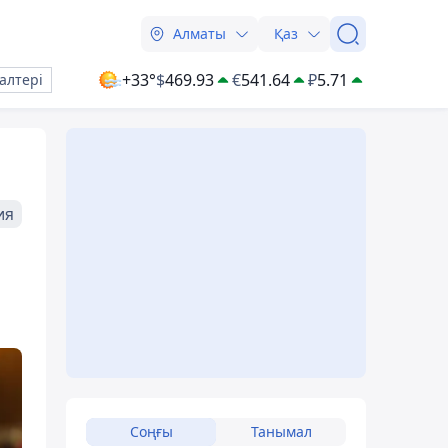
Алматы
Қаз
+33°
$
469.93
€
541.64
₽
5.71
алтері
ия
Соңғы
Танымал