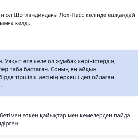
ін ол Шотландиядағы Лох-Несс көлінде ешқандай
мға келді.
.
. Уақыт өте келе ол жұмбақ көріністердің
лер таба бастаған. Соның ең айқын
ірде тіршілік иесінің өркеші деп ойлаған
.
л бетімен өткен қайықтар мен кемелерден пайда
дірген.