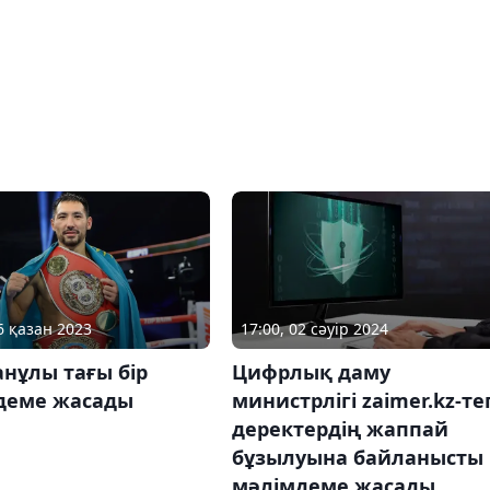
6 қазан 2023
17:00, 02 сәуір 2024
нұлы тағы бір
Цифрлық даму
деме жасады
министрлігі zaimer.kz-тег
деректердің жаппай
бұзылуына байланысты
мәлімдеме жасады