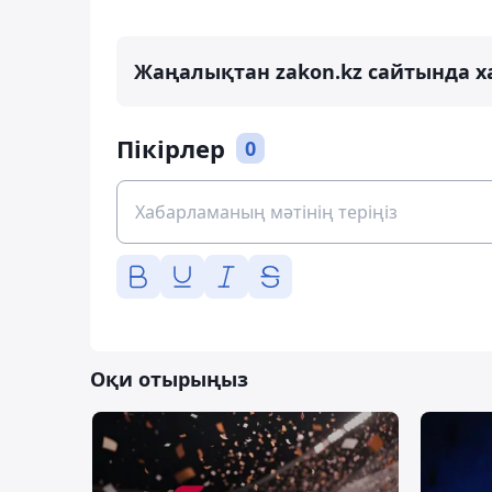
Жаңалықтан zakon.kz сайтында х
Пікірлер
0
Оқи отырыңыз