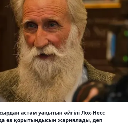
ырдан астам уақытын әйгілі Лох-Несс
да өз қорытындысын жариялады, деп