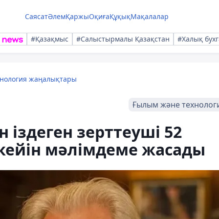
Саясат
Әлем
Қаржы
Оқиға
Құқық
Мақалалар
#Қазақмыс
#Салыстырмалы Қазақстан
#Халық бухг
хнология жаңалықтары
Ғылым және технолог
 іздеген зерттеуші 52
 кейін мәлімдеме жасады