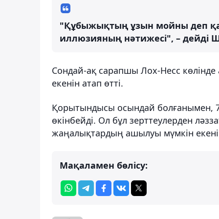
"Құбыжықтың ұзын мойны деп қа
иллюзияның нәтижесі", – дейді 
Сондай-ақ сарапшы Лох-Несс көлінде 
екенін атап өтті.
Қорытындысы осындай болғанымен, 7
өкінбейді. Ол бұл зерттеулерден ләз
жаңалықтардың ашылуы мүмкін екені
Мақаламен бөлісу: