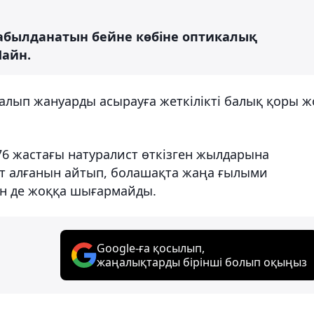
былданатын бейне көбіне оптикалық
Шайн.
алып жануарды асырауға жеткілікті балық қоры ж
6 жастағы натуралист өткізген жылдарына
зат алғанын айтып, болашақта жаңа ғылыми
н де жоққа шығармайды.
Google-ға қосылып,
жаңалықтарды бірінші болып оқыңыз